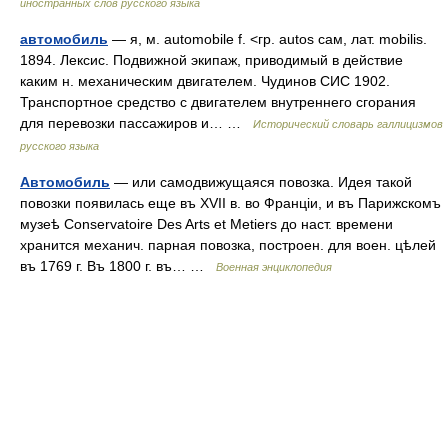
иностранных слов русского языка
автомобиль
— я, м. automobile f. <гр. autos сам, лат. mobilis.
1894. Лексис. Подвижной экипаж, приводимый в действие
каким н. механическим двигателем. Чудинов СИС 1902.
Транспортное средство с двигателем внутреннего сгорания
для перевозки пассажиров и… …
Исторический словарь галлицизмов
русского языка
Автомобиль
— или самодвижущаяся повозка. Идея такой
повозки появилась еще въ XVII в. во Франціи, и въ Парижскомъ
музеѣ Conservatoire Des Arts et Metiers до наст. времени
хранится механич. парная повозка, построен. для воен. цѣлей
въ 1769 г. Въ 1800 г. въ… …
Военная энциклопедия