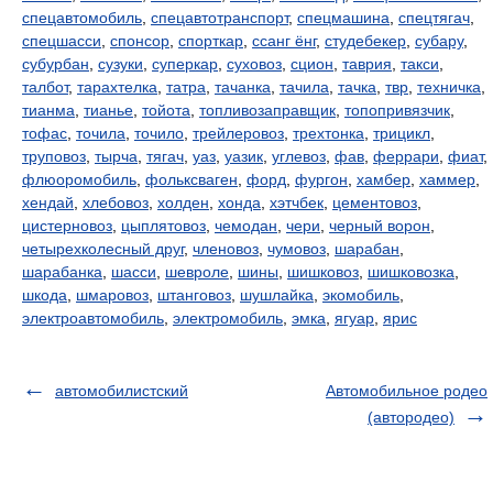
спецавтомобиль
,
спецавтотранспорт
,
спецмашина
,
спецтягач
,
спецшасси
,
спонсор
,
спорткар
,
ссанг ёнг
,
студебекер
,
субару
,
субурбан
,
сузуки
,
суперкар
,
суховоз
,
сцион
,
таврия
,
такси
,
талбот
,
тарахтелка
,
татра
,
тачанка
,
тачила
,
тачка
,
твр
,
техничка
,
тианма
,
тианье
,
тойота
,
топливозаправщик
,
топопривязчик
,
тофас
,
точила
,
точило
,
трейлеровоз
,
трехтонка
,
трицикл
,
труповоз
,
тырча
,
тягач
,
уаз
,
уазик
,
углевоз
,
фав
,
феррари
,
фиат
,
флюоромобиль
,
фольксваген
,
форд
,
фургон
,
хамбер
,
хаммер
,
хендай
,
хлебовоз
,
холден
,
хонда
,
хэтчбек
,
цементовоз
,
цистерновоз
,
цыплятовоз
,
чемодан
,
чери
,
черный ворон
,
четырехколесный друг
,
членовоз
,
чумовоз
,
шарабан
,
шарабанка
,
шасси
,
шевроле
,
шины
,
шишковоз
,
шишковозка
,
шкода
,
шмаровоз
,
штанговоз
,
шушлайка
,
экомобиль
,
электроавтомобиль
,
электромобиль
,
эмка
,
ягуар
,
ярис
автомобилистский
Автомобильное родео
(автородео)