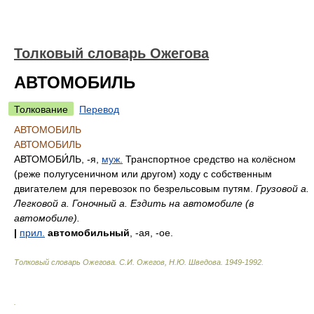
Толковый словарь Ожегова
АВТОМОБИЛЬ
Толкование
Перевод
АВТОМОБИЛЬ
АВТОМОБИЛЬ
АВТОМОБИ́ЛЬ
, -я,
муж.
Транспортное средство на колёсном
(реже полугусеничном или другом) ходу с собственным
двигателем для перевозок по безрельсовым путям.
Грузовой а.
Легковой а. Гоночный а. Ездить на автомобиле (в
автомобиле).
|
прил.
автомобильный
, -ая, -ое.
Толковый словарь Ожегова
.
С.И. Ожегов, Н.Ю. Шведова.
1949-1992
.
.