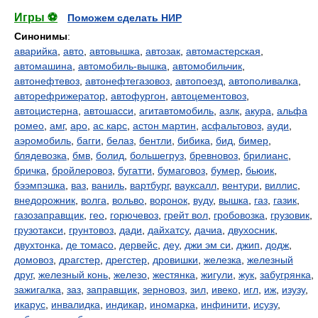
Игры ⚽
Поможем сделать НИР
Синонимы
:
аварийка
,
авто
,
автовышка
,
автозак
,
автомастерская
,
автомашина
,
автомобиль-вышка
,
автомобильчик
,
автонефтевоз
,
автонефтегазовоз
,
автопоезд
,
автополивалка
,
авторефрижератор
,
автофургон
,
автоцементовоз
,
автоцистерна
,
автошасси
,
агитавтомобиль
,
азлк
,
акура
,
альфа
ромео
,
амг
,
аро
,
ас карс
,
астон мартин
,
асфальтовоз
,
ауди
,
аэромобиль
,
багги
,
белаз
,
бентли
,
бибика
,
бид
,
бимер
,
блядевозка
,
бмв
,
болид
,
большегруз
,
бревновоз
,
брилианс
,
бричка
,
бройлеровоз
,
бугатти
,
бумаговоз
,
бумер
,
бьюик
,
бээмпэшка
,
ваз
,
ваниль
,
вартбург
,
вауксалл
,
вентури
,
виллис
,
внедорожник
,
волга
,
вольво
,
воронок
,
вуду
,
вышка
,
газ
,
газик
,
газозаправщик
,
гео
,
горючевоз
,
грейт вол
,
гробовозка
,
грузовик
,
грузотакси
,
грунтовоз
,
дади
,
дайхатсу
,
дачиа
,
двухосник
,
двухтонка
,
де томасо
,
дервейс
,
деу
,
джи эм си
,
джип
,
додж
,
домовоз
,
драгстер
,
дрегстер
,
дровишки
,
железка
,
железный
друг
,
железный конь
,
железо
,
жестянка
,
жигули
,
жук
,
забугрянка
,
зажигалка
,
заз
,
заправщик
,
зерновоз
,
зил
,
ивеко
,
игл
,
иж
,
изузу
,
икарус
,
инвалидка
,
индикар
,
иномарка
,
инфинити
,
исузу
,