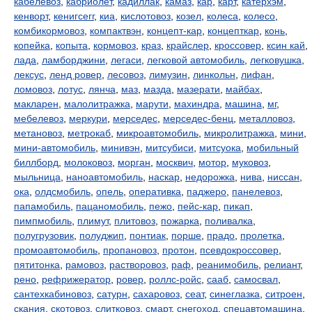
кабелевоз
,
кабриолет
,
кадиллак
,
камаз
,
кар
,
карт
,
катерхэм
,
кенворт
,
кенигсегг
,
киа
,
кислотовоз
,
козел
,
колеса
,
колесо
,
комбикормовоз
,
компактвэн
,
концепт-кар
,
концепткар
,
конь
,
копейка
,
копыта
,
кормовоз
,
краз
,
крайслер
,
кроссовер
,
ксин кай
,
лада
,
ламборджини
,
легаси
,
легковой автомобиль
,
легковушка
,
лексус
,
ленд ровер
,
лесовоз
,
лимузин
,
линкольн
,
лифан
,
ломовоз
,
лотус
,
лянча
,
маз
,
мазда
,
мазерати
,
майбах
,
макларен
,
малолитражка
,
марути
,
махиндра
,
машина
,
мг
,
мебелевоз
,
меркури
,
мерседес
,
мерседес-бенц
,
металловоз
,
метановоз
,
метрокаб
,
микроавтомобиль
,
микролитражка
,
мини
,
мини-автомобиль
,
минивэн
,
митсубиси
,
митсуока
,
мобильный
биллборд
,
молоковоз
,
морган
,
москвич
,
мотор
,
муковоз
,
мыльница
,
наноавтомобиль
,
наскар
,
недорожка
,
нива
,
ниссан
,
ока
,
олдсмобиль
,
опель
,
оперативка
,
паджеро
,
панелевоз
,
папамобиль
,
пацаномобиль
,
пежо
,
пейс-кар
,
пикап
,
пимпмобиль
,
плимут
,
плитовоз
,
пожарка
,
поливалка
,
полугрузовик
,
полуджип
,
понтиак
,
порше
,
прадо
,
пролетка
,
промоавтомобиль
,
пропановоз
,
протон
,
псевдокроссовер
,
пятитонка
,
рамовоз
,
растворовоз
,
раф
,
реанимобиль
,
релиант
,
рено
,
рефрижератор
,
ровер
,
роллс-ройс
,
сааб
,
самосвал
,
сантехкабиновоз
,
сатурн
,
сахаровоз
,
сеат
,
синеглазка
,
ситроен
,
скания
,
скотовоз
,
слитковоз
,
смарт
,
снегоход
,
спецавтомашина
,