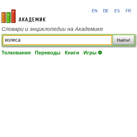
EN
DE
ES
FR
academic.ru
Словари и энциклопедии на Академике
Найти!
Толкования
Переводы
Книги
Игры ⚽