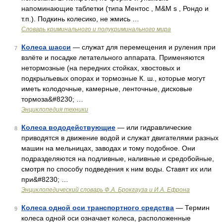
напоминающие таблетки (типа Ментос , M&M s , Рондо и
т.п.). Подкинь колесико, не жмись …
Словарь криминального и полукриминального мира
Колеса шасси
— служат для перемещения и руления при
7
взлёте и посадке летательного аппарата. Применяются
нетормозные (на передних стойках, хвостовых и
подкрыльевых опорах и тормозные К. ш., которые могут
иметь колодочные, камерные, ленточные, дисковые
тормоза&#8230; …
Энциклопедия техники
Колеса вододействующие
— или гидравлические
8
приводятся в движение водой и служат двигателями разных
машин на мельницах, заводах и тому подобное. Они
подразделяются на подливные, наливные и средобойные,
смотря по способу подведения к ним воды. Ставят их или
при&#8230; …
Энциклопедический словарь Ф.А. Брокгауза и И.А. Ефрона
Колеса одной оси транспортного средства
— Термин
9
колеса одной оси означает колеса, расположенные