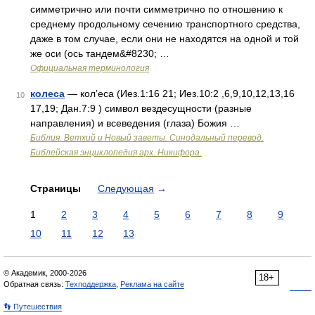
симметрично или почти симметрично по отношению к
среднему продольному сечению транспортного средства,
даже в том случае, если они не находятся на одной и той
же оси (ось тандем&#8230; …
Официальная терминология
колеса
— кол’еса (Иез.1:16 21; Иез.10:2 ,6,9,10,12,13,16
10
17,19; Дан.7:9 ) символ вездесущности (разные
направления) и всеведения (глаза) Божия …
Библия. Ветхий и Новый заветы. Синодальный перевод.
Библейская энциклопедия арх. Никифора.
Страницы
Следующая
→
1
2
3
4
5
6
7
8
9
10
11
12
13
© Академик, 2000-2026
18+
Обратная связь:
Техподдержка
,
Реклама на сайте
👣 Путешествия