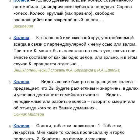
Колеса
— Колесо древней повозки Колесо современного
3
автомобиля Цилиндрическая зубчатая передача. Справа
колесо. Колесо круглый (как правило), свободно
вращающийся или закреплённый на оси …
Википедия
Колеса
— К. сплошной или сквозной круг, употребляемый
4
всегда в связи с перпендикулярной к нему осью или валом.
При этом К. может быть насажано на ось глухо, так что они
вместе составляют как бы одно целое, или вольно, и в этом
случае К. вращается отдельно …
Энциклопедический словарь Ф.А. Брокгауза и И.А. Ефрона
Колеса
— Видеть во сие быстро вращающиеся колеса –
5
предвещает, что Вы будете расчетливы и энергичны в делах
и успешно достигнете семейного счастья. Видеть
неподвижные или разбитые колеса – говорит о смерти или
об отъезде кого то из Ваших домашних …
Сонник Миллера
Колеса
— Сапоги; таблетки наркотиков. 1. Таблетки,
6
лекарства. Мне какие то колеса прописали,ну и горло
полоскать. 2. Конфеты, по форме и упаковке