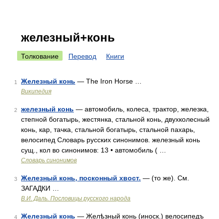
железный+конь
Толкование
Перевод
Книги
Железный конь
— The Iron Horse …
1
Википедия
железный конь
— автомобиль, колеса, трактор, железка,
2
степной богатырь, жестянка, стальной конь, двухколесный
конь, кар, тачка, стальной богатырь, стальной пахарь,
велосипед Словарь русских синонимов. железный конь
сущ., кол во синонимов: 13 • автомобиль ( …
Словарь синонимов
Железный конь, посконный хвост.
— (то же). См.
3
ЗАГАДКИ …
В.И. Даль. Пословицы русского народа
Железный конь
— Желѣзный конь (иноск.) велосипедъ
4