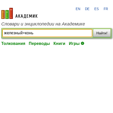
EN
DE
ES
FR
academic.ru
Словари и энциклопедии на Академике
Найти!
Толкования
Переводы
Книги
Игры ⚽