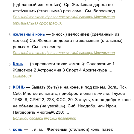
(сдѣланный изъ желѣза). Ср. Желѣзная дорога по
желѣзнымъ (стальнымъ) рельсамъ. См. Велосипед …
Большой толково-фразеологический словарь Михельсона
(оригинальная орфография)
железный конь
— (иноск.) велосипед (сделанный из
5
железа) Ср. Железная дорога по железным (стальным)
рельсам. См. велосипед …
Большой толково-фразеологический словарь Михельсона
Конь
— (в древности также комонь): Содержание 1
6
Животное 2 Астрономия 3 Спорт 4 Архитектура …
Википедия
КОНЬ
— Бывать (быть) и на коне, и под конём. Волг., Пск.,
7
Сиб. Многое испытать, приобрести опыт в жизни. Глухов
1988, 8; СРНГ 2, 228; ФСС, 20. Загнуть, что на добром коне
не объедешь (не увезёшь). Сиб. Неодобр. или Ирон.
Наговорить много&#8230; …
Большой словарь русских поговорок
конь
— , я, м. Железный (стальной) конь. патет.
8