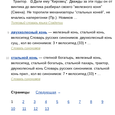
Трактор. ◘ Дали ему “Кировец”. Дважды за эти годы он от
винтика до винтика разбирал своего “железного коня”
(Смена). Не торопили механизаторы “стальных коней”, не
мчались наперегонки (Пр.). Новиков …
Толковый словарь языка Совдепии
двухколесный конь
— железный конь, стальной конь,
9
велосипед Словарь русских синонимов. двухколесный конь
сущ., кол во синонимов: 3 • велосипед (33) • …
Словарь синонимов
стальной конь
— степной богатырь, железный конь,
10
велосипед, стальной богатырь, стальной пахарь, трактор,
двухколесный конь Словарь русских синонимов. стальной
конь прил., кол во синонимов: 7 • велосипед (33) • …
Словарь синонимов
Страницы
Следующая
→
1
2
3
4
5
6
7
8
9
10
11
12
13