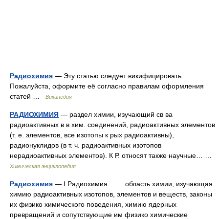
Радиохимия
— Эту статью следует викифицировать.
Пожалуйста, оформите её согласно правилам оформления
статей …
Википедия
РАДИОХИМИЯ
— раздел химии, изучающий св ва
радиоактивных в в хим. соединений, радиоактивных элементов
(т. е. элементов, все изотопы к рых радиоактивны),
радионуклидов (в т. ч. радиоактивных изотопов
нерадиоактивных элементов). К Р. относят также научные… …
Химическая энциклопедия
Радиохимия
— I Радиохимия область химии, изучающая
химию радиоактивных изотопов, элементов и веществ, законы
их физико химического поведения, химию ядерных
превращений и сопутствующие им физико химические