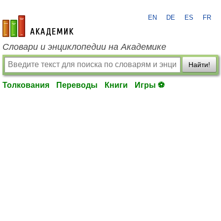
EN
DE
ES
FR
academic.ru
Словари и энциклопедии на Академике
Найти!
Толкования
Переводы
Книги
Игры ⚽