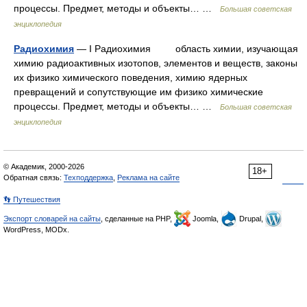
процессы. Предмет, методы и объекты… …
Большая советская
энциклопедия
Радиохимия
— I Радиохимия область химии, изучающая
химию радиоактивных изотопов, элементов и веществ, законы
их физико химического поведения, химию ядерных
превращений и сопутствующие им физико химические
процессы. Предмет, методы и объекты… …
Большая советская
энциклопедия
© Академик, 2000-2026
18+
Обратная связь:
Техподдержка
,
Реклама на сайте
👣 Путешествия
Экспорт словарей на сайты
, сделанные на PHP,
Joomla,
Drupal,
WordPress, MODx.