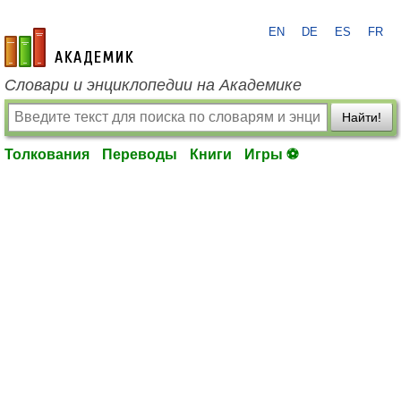
EN
DE
ES
FR
academic.ru
Словари и энциклопедии на Академике
Найти!
Толкования
Переводы
Книги
Игры ⚽