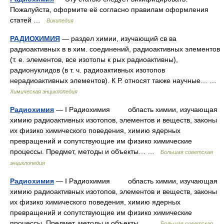
Пожалуйста, оформите её согласно правилам оформления
статей …
Википедия
РАДИОХИМИЯ
— раздел химии, изучающий св ва
радиоактивных в в хим. соединений, радиоактивных элементов
(т. е. элементов, все изотопы к рых радиоактивны),
радионуклидов (в т. ч. радиоактивных изотопов
нерадиоактивных элементов). К Р. относят также научные… …
Химическая энциклопедия
Радиохимия
— I Радиохимия область химии, изучающая
химию радиоактивных изотопов, элементов и веществ, законы
их физико химического поведения, химию ядерных
превращений и сопутствующие им физико химические
процессы. Предмет, методы и объекты… …
Большая советская
энциклопедия
Радиохимия
— I Радиохимия область химии, изучающая
химию радиоактивных изотопов, элементов и веществ, законы
их физико химического поведения, химию ядерных
превращений и сопутствующие им физико химические
процессы. Предмет, методы и объекты… …
Большая советская