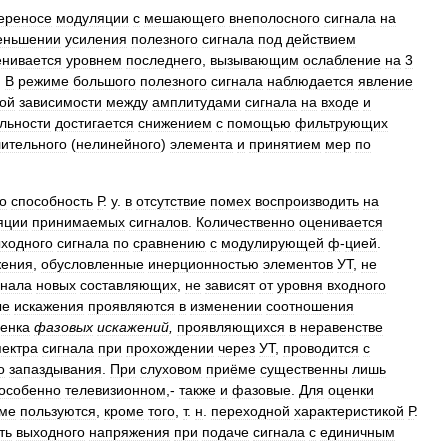
ереносе
модуляции
с
мешающего
внеполосного
сигнала
на
еньшении
усиления
полезного
сигнала
под
действием
енивается
уровнем
последнего
,
вызывающим
ослабление
на
3
.
В
режиме
большого
полезного
сигнала
наблюдается
явление
ой
зависимости
между
амплитудами
сигнала
на
входе
и
льности
достигается
снижением
с
помощью
фильтрующих
лительного
(
нелинейного
)
элемента
и
принятием
мер
по
о
способность
Р
.
у
.
в
отсутствие
помех
воспроизводить
на
яции
принимаемых
сигналов
.
Количественно
оценивается
ходного
сигнала
по
сравнению
с
модулирующей
ф
-
цией
.
жения
,
обусловленные
инерционностью
элементов
УТ
,
не
гнала
новых
составляющих
,
не
зависят
от
уровня
входного
ые
искажения
проявляются
в
изменении
соотношения
енка
фазовых
искажений
,
проявляющихся
в
неравенстве
пектра
сигнала
при
прохождении
через
УТ
,
проводится
с
о
запаздывания
.
При
слуховом
приёме
существенны
лишь
особенно
телевизионном
,-
также
и
фазовые
.
Для
оценки
ме
пользуются
,
кроме
того
,
т
.
н
.
переходной
характеристикой
Р
.
ть
выходного
напряжения
при
подаче
сигнала
с
единичным