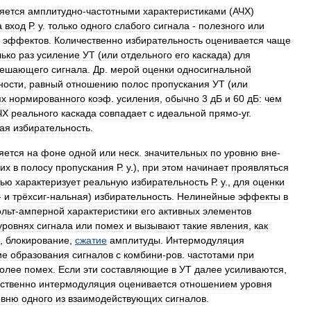
яется
амплитудно
-
частотными
характеристиками
(
АЧХ
)
а
вход
Р
.
у
.
только
одного
слабого
сигнала
-
полезного
или
эффектов
.
Количественно
избирательность
оценивается
чаще
лько
раз
усиление
УТ
(
или
отдельного
его
каскада
)
для
ешающего
сигнала
.
Др
.
мерой
оценки
односигнальной
ности
,
равный
отношению
полос
пропускания
УТ
(
или
ях
нормированного
коэф
.
усиления
,
обычно
3
дБ
и
60
дБ:
чем
ЧХ
реального
каскада
совпадает
с
идеальной
прямо
-
уг
.
ая
избирательность
.
яется
на
фоне
одной
или
неск
.
значительных
по
уровню
вне
-
их
в
полосу
пропускания
Р
.
у
.),
при
этом
начинает
проявляться
тью
характеризует
реальную
избирательность
Р
.
у
.,
для
оценки
-
и
трёхсиг
-
нальная
)
избирательность
.
Нелинейные
эффекты
в
ольт
-
амперной
характеристики
его
активных
элементов
уровнях
сигнала
или
помех
и
вызывают
такие
явления
,
как
,
блокирование
,
сжатие
амплитуды
.
Интермодуляция
ие
образования
сигналов
с
комбини
-
ров
.
частотами
при
олее
помех
.
Если
эти
составляющие
в
УТ
далее
усиливаются
,
ственно
интермодуляция
оценивается
отношением
уровня
овню
одного
из
взаимодействующих
сигналов
.