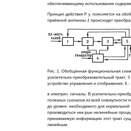
обеспечивающему
использование
содерж
Принцип
действия
Р
.
у
.
поясняется
на
обо
приёмной
антенны
1
происходит
преобра
Рис
.
1
.
Обобщённая
функциональная
схе
усилительно
-
преобразовательный
тракт
;
3
устройство
управления
и
отображения
;
6
-
в
электрич
.
сигналы
.
В
усилительно
-
преоб
полезных
сигналов
из
всей
совокупности
п
до
уровня
,
необходимого
для
нормальной
производиться
нек
-
рые
нелинейные
проце
принимаемую
информацию
этот
тракт
сущ
линейным
.