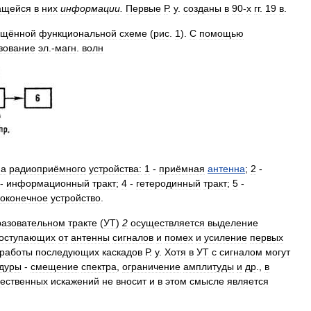
ащейся
в
них
информации
.
Первые
Р
.
у
.
созданы
в
90
-
х
гг
.
19
в
.
бщённой
функциональной
схеме
(
рис
.
1
).
С
помощью
зование
эл
.-
магн
.
волн
ма
радиоприёмного
устройства:
1
-
приёмная
антенна
;
2
-
-
информационный
тракт
;
4
-
гетеродинный
тракт
;
5
-
оконечное
устройство
.
разовательном
тракте
(
УТ
)
2
осуществляется
выделение
оступающих
от
антенны
сигналов
и
помех
и
усиление
первых
работы
последующих
каскадов
Р
.
у
.
Хотя
в
УТ
с
сигналом
могут
дуры
-
смещение
спектра
,
ограничение
амплитуды
и
др
.,
в
ественных
искажений
не
вносит
и
в
этом
смысле
является