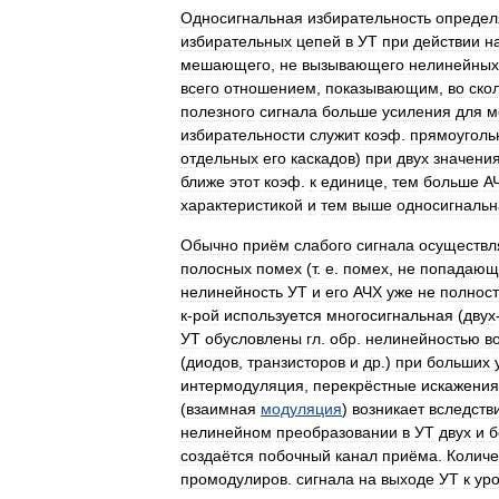
Односигнальная
избирательность
определ
избирательных
цепей
в
УТ
при
действии
н
мешающего
,
не
вызывающего
нелинейных
всего
отношением
,
показывающим
,
во
ско
полезного
сигнала
больше
усиления
для
м
избирательности
служит
коэф
.
прямоуголь
отдельных
его
каскадов
)
при
двух
значени
ближе
этот
коэф
.
к
единице
,
тем
больше
А
характеристикой
и
тем
выше
односигнальн
Обычно
приём
слабого
сигнала
осуществл
полосных
помех
(
т
.
е
.
помех
,
не
попадающ
нелинейность
УТ
и
его
АЧХ
уже
не
полнос
к
-
рой
используется
многосигнальная
(
двух
УТ
обусловлены
гл
.
обр
.
нелинейностью
в
(
диодов
,
транзисторов
и
др
.)
при
больших
интермодуляция
,
перекрёстные
искажения
(
взаимная
модуляция
)
возникает
вследств
нелинейном
преобразовании
в
УТ
двух
и
б
создаётся
побочный
канал
приёма
.
Количе
промодулиров
.
сигнала
на
выходе
УТ
к
ур