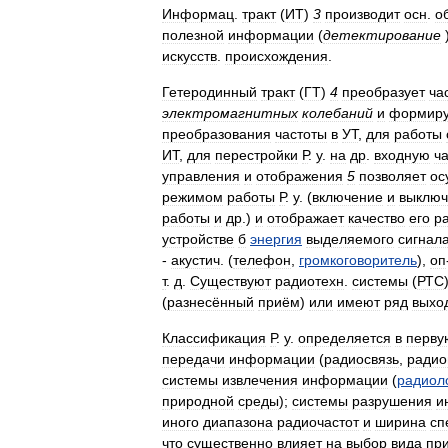
Информац
.
тракт
(
ИТ
)
3
производит
осн
.
о
полезной
информации
(
детектирование
искусств
.
происхождения
.
Гетеродинный
тракт
(
ГТ
)
4
преобразует
ча
электромагнитных
колебаний
и
формиру
преобразования
частоты
в
УТ
,
для
работы
ИТ
,
для
перестройки
Р
.
у
.
на
др
.
входную
ча
управления
и
отображения
5
позволяет
ос
режимом
работы
Р
.
у
. (
включение
и
выключ
работы
и
др
.)
и
отображает
качество
его
р
устройстве
б
энергия
выделяемого
сигнал
-
акустич
. (
телефон
,
громкоговоритель
),
оп
т
.
д
.
Существуют
радиотехн
.
системы
(
РТС
(
разнесённый
приём
)
или
имеют
ряд
выхо
Классификация
Р
.
у
.
определяется
в
перву
передачи
информации
(
радиосвязь
,
ради
системы
извлечения
информации
(
радиол
природной
среды
);
системы
разрушения
и
иного
диапазона
радиочастот
и
ширина
сп
что
существенно
влияет
на
выбор
вида
пр