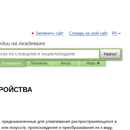
Запомнить сайт
Словарь на свой сайт
RU
едии на Академике
Найти!
Толкования
Переводы
Книги
Игры ⚽
РОЙСТВА
,
предназначенные
для
улавливания
распространяющихся
в
.
или
искусств
,
происхождения
и
преобразования
их
к
виду
,