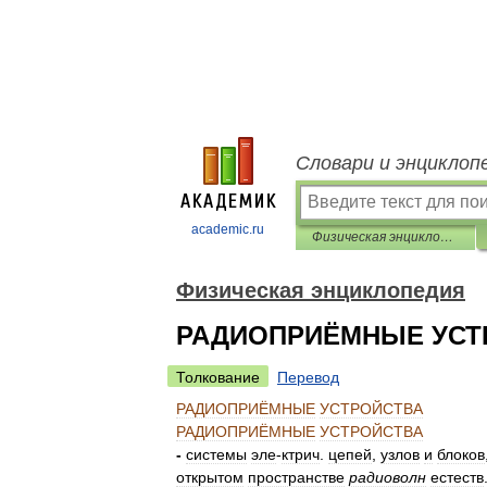
Словари и энциклоп
academic.ru
Физическая энциклопедия
Физическая энциклопедия
РАДИОПРИЁМНЫЕ УСТ
Толкование
Перевод
РАДИОПРИЁМНЫЕ
УСТРОЙСТВА
РАДИОПРИЁМНЫЕ
УСТРОЙСТВА
-
системы
эле
-
ктрич
.
цепей
,
узлов
и
блоков
открытом
пространстве
радиоволн
естеств