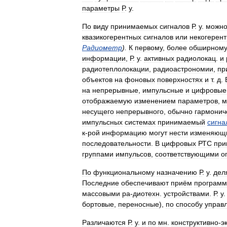
параметры
Р
.
у
.
По
виду
принимаемых
сигналов
Р
.
у
.
можн
квазикогерентных
сигналов
или
некогерен
Радиометр
).
К
первому
,
более
обширном
информации
,
Р
.
у
.
активных
радиолокац
.
и
радиотеплолокации
,
радиоастрономии
,
пр
объектов
на
фоновых
поверхностях
и
т
.
д
.
на
непрерывные
,
импульсные
и
цифровые
отображаемую
изменением
параметров
,
м
несущего
непрерывного
,
обычно
гармонич
импульсных
системах
принимаемый
сигна
к
-
рой
информацию
могут
нести
изменяющ
последовательности
.
В
цифровых
РТС
при
группами
импульсов
,
соответствующими
о
По
функциональному
назначению
Р
.
у
.
дел
Последние
обеспечивают
приём
программ
массовыми
ра
-
диотехн
.
устройствами
.
Р
.
у
бортовые
,
переносные
),
по
способу
управ
Различаются
Р
.
у
.
и
по
мн
.
конструктивно
-
э