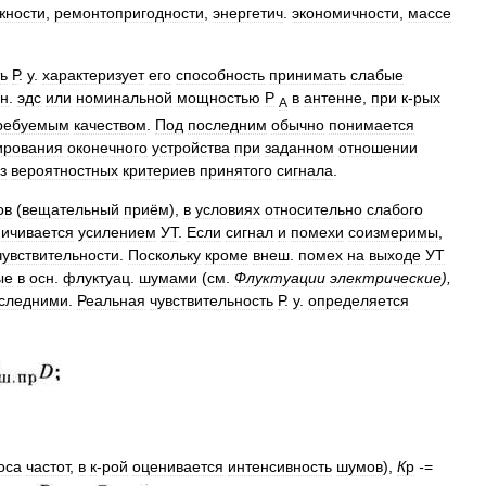
жности
,
ремонтопригодности
,
энергетич
.
экономичности
,
массе
.
ь
Р
.
у
.
характеризует
его
способность
принимать
слабые
н
.
эдс
или
номинальной
мощностью
Р
в
антенне
,
при
к
-
рых
A
ребуемым
качеством
.
Под
последним
обычно
понимается
ирования
оконечного
устройства
при
заданном
отношении
з
вероятностных
критериев
принятого
сигнала
.
ов
(
вещательный
приём
),
в
условиях
относительно
слабого
ничивается
усилением
УТ
.
Если
сигнал
и
помехи
соизмеримы
,
чувствительности
.
Поскольку
кроме
внеш
.
помех
на
выходе
УТ
ые
в
осн
.
флуктуац
.
шумами
(
см
.
Флуктуации
электрические
),
следними
.
Реальная
чувствительность
Р
.
у
.
определяется
оса
частот
,
в
к
-
рой
оценивается
интенсивность
шумов
),
К
p
-
=