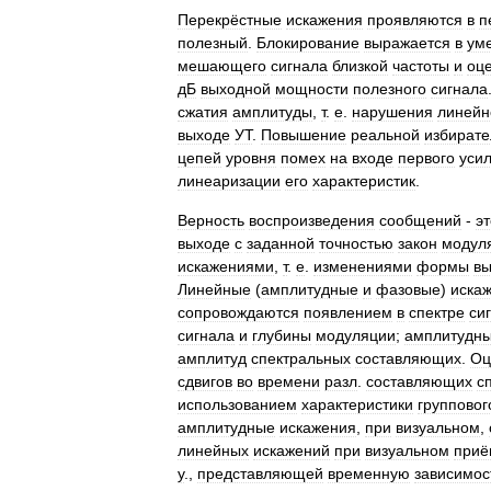
Перекрёстные
искажения
проявляются
в
п
полезный
.
Блокирование
выражается
в
ум
мешающего
сигнала
близкой
частоты
и
оц
дБ
выходной
мощности
полезного
сигнала
сжатия
амплитуды
,
т
.
е
.
нарушения
линейн
выходе
УТ
.
Повышение
реальной
избирате
цепей
уровня
помех
на
входе
первого
уси
линеаризации
его
характеристик
.
Верность
воспроизведения
сообщений
-
эт
выходе
с
заданной
точностью
закон
модул
искажениями
,
т
.
е
.
изменениями
формы
вы
Линейные
(
амплитудные
и
фазовые
)
иска
сопровождаются
появлением
в
спектре
си
сигнала
и
глубины
модуляции
;
амплитудн
амплитуд
спектральных
составляющих
.
Оц
сдвигов
во
времени
разл
.
составляющих
с
использованием
характеристики
групповог
амплитудные
искажения
,
при
визуальном
,
линейных
искажений
при
визуальном
приё
у
.,
представляющей
временную
зависимос