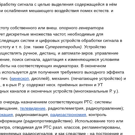
бработку
сигнала
с
целью
выделения
содержащейся
в
нём
)
и
ослабления
мешающего
воздействия
помех
естеств
.
и
стоту
собственного
или
внеш
.
опорного
генератора
ет
дискретные
множества
частот
,
необходимые
для
следящих
систем
и
цифровых
устройств
обработки
сигнала
в
стоту
и
т
.
п
. (
см
.
также
Супергетеродин
).
Устройство
уществлять
ручное
,
дистанц
.
и
автомати
-
зиров
.
управление
ение
,
поиск
сигнала
,
адаптация
к
изменяющимся
условиям
аботы
на
соответствующих
индикаторах
.
В
оконечном
а
используется
для
получения
требуемого
выходного
эффекта
-
тич
. (
кинескоп
,
дисплей
),
механич
. (
печатающее
устройство
)
и
),
в
к
-
рых
Р
.
у
.
содержат
неск
.
приёмных
антенн
и
УТ
дных
каналов
и
оконечных
устройств
(
многоканальные
Р
.
у
.).
ю
очередь
назначением
соответствующих
РТС:
системы
овещание
,
телевидение
,
радиотелеметрия
,
радиоуправление
);
окация
,
радионавигация
,
радиоастрономия
,
контроль
нформации
(
радиопротиводействие
).
Использование
того
или
ектра
,
отводимая
для
РТС
разл
.
классов
,
регламентированы
,
именяемых
радиосигналов
,
и
как
следствие
-
на
построение
и