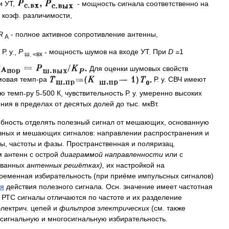
и
УТ
,
-
мощность
сигнала
соответственно
на
-
коэф
.
различимости
,
R
-
полное
активное
сопротивление
антенны
,
А
Р
.
у
.,
P
-
мощность
шумов
на
входе
УТ
.
При
D
=
1
ш
. <
вх
Для
оценки
шумовых
свойств
мовая
темп
-
ра
Р
.
у
.
СВЧ
имеют
ую
темп
-
ру
5
-
500
К
,
чувствительность
Р
.
у
.
умеренно
высоких
ения
в
пределах
от
десятых
долей
до
тыс
.
мкВт
.
обность
отделять
полезный
сигнал
от
мешающих
,
основанную
зных
и
мешающих
сигналов:
направлении
распространения
и
ды
,
частоты
и
фазы
.
Пространственная
и
поляризац
.
м
антенн
с
острой
диаграммой
направленности
или
с
ванных
антенных
решётках
),
их
настройкой
на
ременная
избирательность
(
при
приёме
импульсных
сигналов
)
я
действия
полезного
сигнала
.
Осн
.
значение
имеет
частотная
РТС
сигналы
отличаются
по
частоте
и
их
разделение
электрич
.
цепей
и
фильтров
электрических
(
см
.
также
сигнальную
и
многосигнальную
избирательность
.