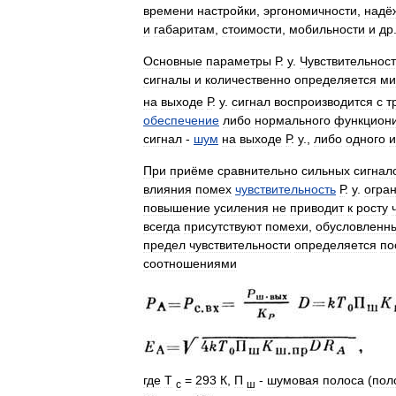
времени
настройки
,
эргономичности
,
надё
и
габаритам
,
стоимости
,
мобильности
и
др
Основные
параметры
Р
.
у
.
Чувствительност
сигналы
и
количественно
определяется
ми
на
выходе
Р
.
у
.
сигнал
воспроизводится
с
т
обеспечение
либо
нормального
функцион
сигнал
-
шум
на
выходе
Р
.
у
.,
либо
одного
и
При
приёме
сравнительно
сильных
сигнал
влияния
помех
чувствительность
Р
.
у
.
огра
повышение
усиления
не
приводит
к
росту
всегда
присутствуют
помехи
,
обусловленн
предел
чувствительности
определяется
по
соотношениями
где
Т
=
293
К
,
П
-
шумовая
полоса
(
пол
c
ш