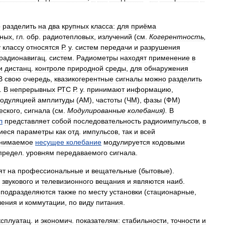
о
разделить
на
два
крупных
класса:
для
приёма
тных
,
гл
.
обр
.
радиотепловых
,
излучений
(
см
.
Когерентность
,
у
классу
относятся
Р
.
у
.
систем
передачи
и
разрушения
радионавигац
.
систем
.
Радиометры
находят
применение
в
и
дистанц
.
контроле
природной
среды
,
для
обнаружения
В
свою
очередь
,
квазикогерентные
сигналы
можно
разделить
.
В
непрерывных
РТС
Р
.
у
.
принимают
информацию
,
одуляцией
амплитуды
(
AM
),
частоты
(
ЧМ
),
фазы
(
ФМ
)
еского
,
сигнала
(
см
.
Модулированные
колебания
).
В
л
представляет
собой
последовательность
радиоимпульсов
,
в
иеся
параметры
как
отд
.
импульсов
,
так
и
всей
нимаемое
несущее
колебание
модулируется
кодовыми
предел
.
уровням
передаваемого
сигнала
.
ят
на
профессиональные
и
вещательные
(
бытовые
).
звукового
и
телевизионного
вещания
и
являются
наиб
.
.
подразделяются
также
по
месту
установки
(
стационарные
,
ления
и
коммутации
,
по
виду
питания
.
ксплуатац
.
и
экономич
.
показателям:
стабильности
,
точности
и