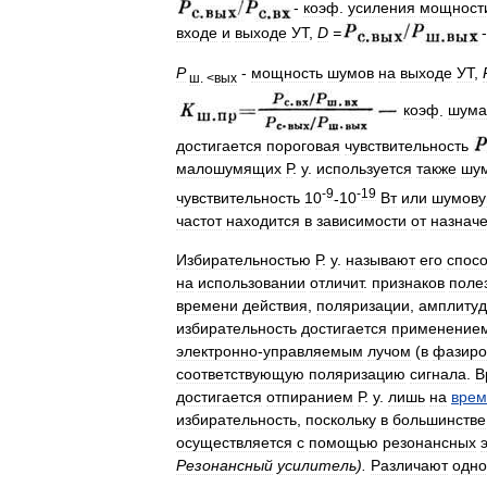
-
коэф
.
усиления
мощност
входе
и
выходе
УТ
,
D
=
P
-
мощность
шумов
на
выходе
УТ
,
ш
. <
вых
коэф
.
шума
достигается
пороговая
чувствительность
малошумящих
Р
.
у
.
используется
также
шу
-
9
-
19
чувствительность
10
-
10
Вт
или
шумов
частот
находится
в
зависимости
от
назнач
Избирательностью
Р
.
у
.
называют
его
спос
на
использовании
отличит
.
признаков
поле
времени
действия
,
поляризации
,
амплиту
избирательность
достигается
применение
электронно
-
управляемым
лучом
(
в
фазиро
соответствующую
поляризацию
сигнала
.
В
достигается
отпиранием
Р
.
у
.
лишь
на
врем
избирательность
,
поскольку
в
большинстве
осуществляется
с
помощью
резонансных
Резонансный
усилитель
).
Различают
одно