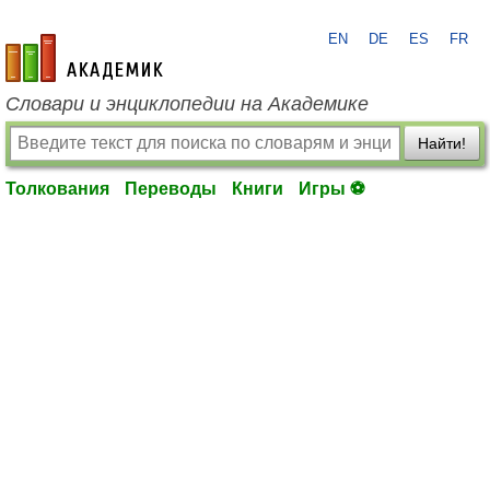
EN
DE
ES
FR
academic.ru
Словари и энциклопедии на Академике
Найти!
Толкования
Переводы
Книги
Игры ⚽