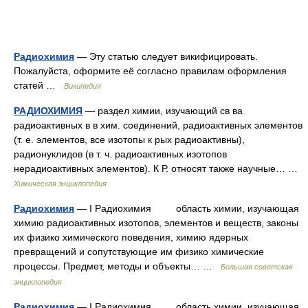
Радиохимия
— Эту статью следует викифицировать.
Пожалуйста, оформите её согласно правилам оформления
статей …
Википедия
РАДИОХИМИЯ
— раздел химии, изучающий св ва
радиоактивных в в хим. соединений, радиоактивных элементов
(т. е. элементов, все изотопы к рых радиоактивны),
радионуклидов (в т. ч. радиоактивных изотопов
нерадиоактивных элементов). К Р. относят также научные… …
Химическая энциклопедия
Радиохимия
— I Радиохимия область химии, изучающая
химию радиоактивных изотопов, элементов и веществ, законы
их физико химического поведения, химию ядерных
превращений и сопутствующие им физико химические
процессы. Предмет, методы и объекты… …
Большая советская
энциклопедия
Радиохимия
— I Радиохимия область химии, изучающая