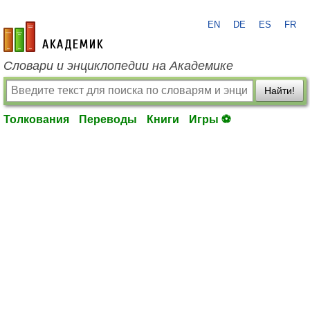
EN
DE
ES
FR
academic.ru
Словари и энциклопедии на Академике
Найти!
Толкования
Переводы
Книги
Игры ⚽