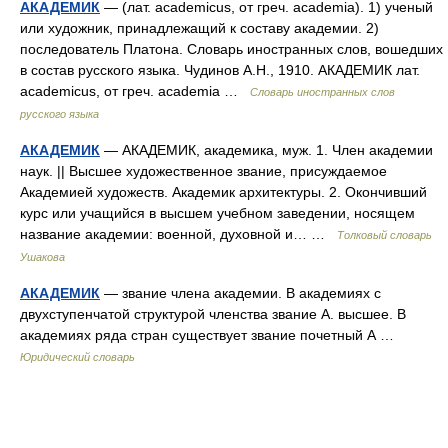
АКАДЕМИК
— (лат. academicus, от греч. academia). 1) ученый
или художник, принадлежащий к составу академии. 2)
последователь Платона. Словарь иностранных слов, вошедших
в состав русского языка. Чудинов А.Н., 1910. АКАДЕМИК лат.
academicus, от греч. academia …
Словарь иностранных слов
русского языка
АКАДЕМИК
— АКАДЕМИК, академика, муж. 1. Член академии
наук. || Высшее художественное звание, присуждаемое
Академией художеств. Академик архитектуры. 2. Окончивший
курс или учащийся в высшем учебном заведении, носящем
название академии: военной, духовной и… …
Толковый словарь
Ушакова
АКАДЕМИК
— звание члена академии. В академиях с
двухступенчатой структурой членства звание А. высшее. В
академиях ряда стран существует звание почетный А …
Юридический словарь