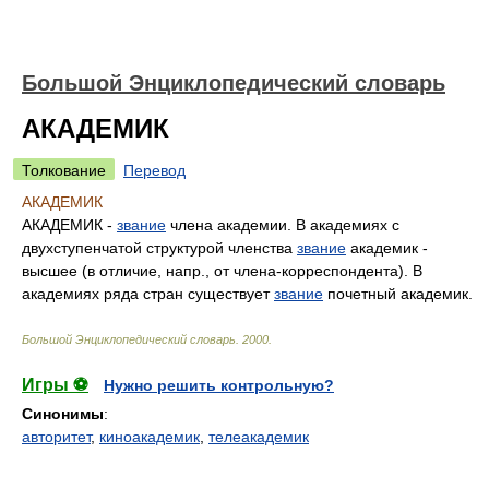
Большой Энциклопедический словарь
АКАДЕМИК
Толкование
Перевод
АКАДЕМИК
АКАДЕМИК -
звание
члена академии. В академиях с
двухступенчатой структурой членства
звание
академик -
высшее (в отличие, напр., от члена-корреспондента). В
академиях ряда стран существует
звание
почетный академик.
Большой Энциклопедический словарь
.
2000
.
Игры ⚽
Нужно решить контрольную?
Синонимы
:
авторитет
,
киноакадемик
,
телеакадемик