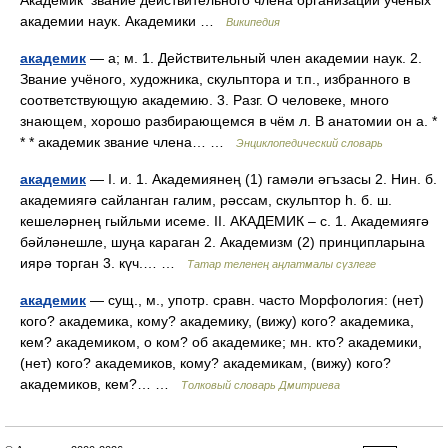
Академик звание действительного члена организации учёных
академии наук. Академики …
Википедия
академик
— а; м. 1. Действительный член академии наук. 2.
Звание учёного, художника, скульптора и т.п., избранного в
соответствующую академию. 3. Разг. О человеке, много
знающем, хорошо разбирающемся в чём л. В анатомии он а. *
* * академик звание члена… …
Энциклопедический словарь
академик
— I. и. 1. Академиянең (1) гамәли әгъзасы 2. Нин. б.
академиягә сайланган галим, рәссам, скульптор һ. б. ш.
кешеләрнең гыйльми исеме. II. АКАДЕМИК – с. 1. Академиягә
бәйләнешле, шуңа караган 2. Академизм (2) принципларына
иярә торган 3. күч.… …
Татар теленең аңлатмалы сүзлеге
академик
— сущ., м., употр. сравн. часто Морфология: (нет)
кого? академика, кому? академику, (вижу) кого? академика,
кем? академиком, о ком? об академике; мн. кто? академики,
(нет) кого? академиков, кому? академикам, (вижу) кого?
академиков, кем?… …
Толковый словарь Дмитриева