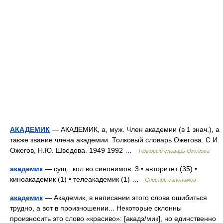
АКАДЕМИК
— АКАДЕМИК, а, муж. Член академии (в 1 знач.), а
также звание члена академии. Толковый словарь Ожегова. С.И.
Ожегов, Н.Ю. Шведова. 1949 1992 …
Толковый словарь Ожегова
академик
— сущ., кол во синонимов: 3 • авторитет (35) •
киноакадемик (1) • телеакадемик (1) …
Словарь синонимов
академик
— Академик, в написании этого слова ошибиться
трудно, а вот в произношении... Некоторые склонны
произносить это слово «красиво»: [акадэ/мик], но единственно