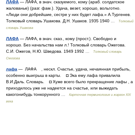
ЛАФА
— ЛАФА, в знач. сказуемого, кому (араб. солдатское
жалованье) (разг. фам.). Удача, везет, хорошо, вольготно.
«Люди они добрейшие, сестре у них будет лафа.» А.Тургенев.
Толковый словарь Ушакова. Д.Н. Ушаков. 1935 1940 …
Толковый
словарь Ушакова
ЛАФА
— ЛАФА, в знач. сказ., кому (прост.). Свободно и
хорошо. Без начальства нам л.! Толковый словарь Ожегова.
С.И. Ожегов, Н.Ю. Шведова. 1949 1992 …
Толковый словарь
Ожегова
лафа
— ЛАФА , нескл. Счастье, удача, нечаянная прибыль,
особенно выигрыш в карты. ◘ Эка ему лафа привалила
В.И.Даль. Словарь. ◘ Хуже всего было прекращение лафы , а
приходилось уже не надеется на счастье, или выжидать
какогонибудь тонкорунного …
Карточная терминология и жаргон XIX
века