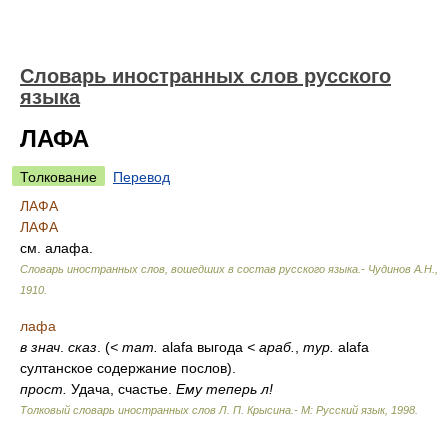
Словарь иностранных слов русского
языка
ЛАФА
Толкование
Перевод
ЛАФА
ЛАФА
см. алафа.
Словарь иностранных слов, вошедших в состав русского языка.- Чудинов А.Н.
,
1910
.
лафа
в
знач
.
сказ
. (
<
тат.
alafa выгода
<
араб.
,
тур.
alafa
султанское содержание послов).
прост.
Удача, счастье.
Ему теперь л!
Толковый словарь иностранных слов Л. П. Крысина.- М: Русский язык
,
1998
.