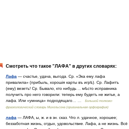
Смотреть что такое "ЛАФА" в других словарях:
Лафа
— счастье, удача, выгода. Ср. «Эка ему лафа
привалила» (прибыль, хорошія карты въ игрѣ). Ср. Лафитъ
(ему) везетъ! Ср. Бывало, кто нибудь ... мѣсто исправника
получитъ про него говорили: теперь ему будетъ не житье, а
лафа. Или «умница» подходящаго… …
Большой толково-
фразеологический словарь Михельсона (оригинальная орфография)
лафа
— ЛАФА, ы, ж. и в зн. сказ. Что л. удачное, хорошее;
беззаботная жизнь, отдых, удовольствие. Лафа, а не жизнь. Всё