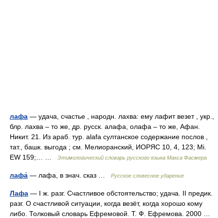
лафа
— удача, счастье , народн. лахва: ему лафит везет , укр.,
блр. лахва – то же, др. русск. алафа, олафа – то же, Афан.
Никит. 21. Из араб. тур. аlаfа султанское содержание послов ,
тат., башк. выгода ; см. Мелиоранский, ИОРЯС 10, 4, 123; Мi.
ЕW 159;… …
Этимологический словарь русского языка Макса Фасмера
лафа́
— лафа, в знач. сказ …
Русское словесное ударение
Лафа
— I ж. разг. Счастливое обстоятельство; удача. II предик.
разг. О счастливой ситуации, когда везёт, когда хорошо кому
либо. Толковый словарь Ефремовой. Т. Ф. Ефремова. 2000 …