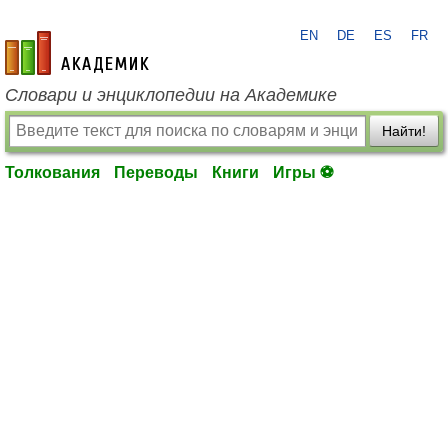
EN
DE
ES
FR
academic.ru
Словари и энциклопедии на Академике
Найти!
Толкования
Переводы
Книги
Игры ⚽