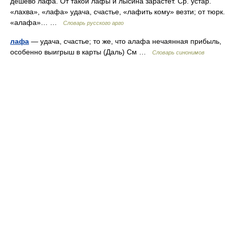
дешево лафа. От такой лафы и лысина зарастет. Ср. устар.
«лахва», «лафа» удача, счастье, «лафить кому» везти; от тюрк.
«алафа»… …
Словарь русского арго
лафа
— удача, счастье; то же, что алафа нечаянная прибыль,
особенно выигрыш в карты (Даль) См …
Словарь синонимов