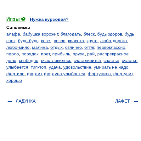
.
Игры ⚽
Нужна курсовая?
Синонимы
:
алафа
,
бабушка ворожит
,
благодать
,
блеск
,
будь здоров
,
будь
спок
,
будь-будь
,
везет
,
везло
,
красота
,
круто
,
любо-дорого
,
любо-мило
,
малина
,
отдых
,
отлично
,
оттяг
,
первоклассно
,
перло
,
порядок
,
прет
,
прибыль
,
пруха
,
рай
,
распрекрасное
дело
,
свободно
,
счастливилось
,
счастливится
,
счастье
,
счастье
улыбается
,
тип-топ
,
удача
,
удовольствие
,
умирать не надо
,
фартило
,
фартит
,
фортуна улыбается
,
фортунило
,
фортунит
,
хорошо
ЛАДУНКА
ЛАФЕТ