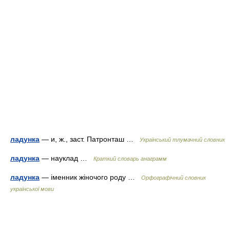
ладунка
— и, ж., заст. Патронташ …
Український тлумачний словник
ладунка
— науклад …
Краткий словарь анаграмм
ладунка
— іменник жіночого роду …
Орфографічний словник
української мови