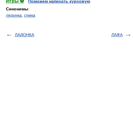
Игры ⚽
Поможем написать курсовую
Синонимы
:
лядунка
,
сумка
ЛАДОНКА
ЛАФА