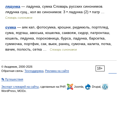
лядунка
— ладунка, сумка Словарь русских синонимов.
лядунка сущ., кол во синонимов: 3 • ладунка (2) • патр …
Словарь синонимов
сумка
— аяк кап, фотосумка, крошни, ридикюль, портплед,
сума, ягдташ, авоська, кошелка, саквояж, сидор, патронташ,
кошель, лядунка, пороховница, бурса, ладунка, барсетка,
суммочка, портфик, сак, вьюк, ранец, сумочка, калита, потка,
вачик, полость, сетка …
Словарь синонимов
© Академик, 2000-2026
18+
Обратная связь:
Техподдержка
,
Реклама на сайте
👣 Путешествия
Экспорт словарей на сайты
, сделанные на PHP,
Joomla,
Drupal,
WordPress, MODx.