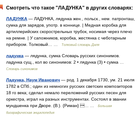
Смотреть что такое "ЛАДУНКА" в других словарях:
ЛАДУНКА
— ЛАДУНКА, лядунка жен., польск., нем. патронташ,
сумка для зарядов, употр. в коннице. | Медная коробка для
артиллерийских скорострельных трубок, носимая через плечо
на ремне. | У сапожников, коробка, жестянка с чеботарным
прибором. Толковый… …
Толковый словарь Даля
ладунка
— лядунка, сумка Словарь русских синонимов.
ладунка сущ., кол во синонимов: 2 • лядунка (3) • сумка …
Словарь синонимов
Ладунка, Наум Иванович
— род. 1 декабря 1730, ум. 21 июля
1782 в СПб.; один из немногих русских светских композиторов
18 го века; сделал немало переложений русских песен для
оркестра, играл на разных инструментах. Состоял в звании
мундшенка при Дворе. (В.). {Риман} … …
Большая
биографическая энциклопедия