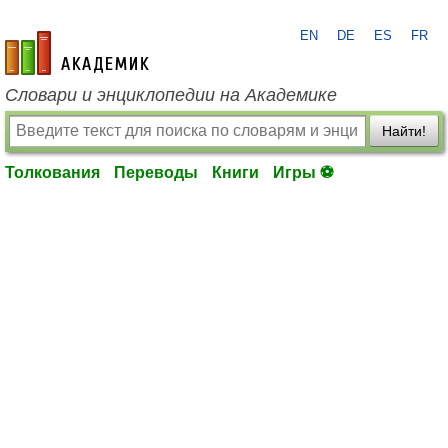
EN
DE
ES
FR
academic.ru
Словари и энциклопедии на Академике
Найти!
Толкования
Переводы
Книги
Игры ⚽