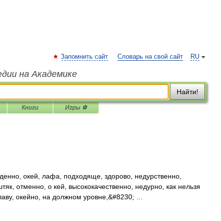
Запомнить сайт
Словарь на свой сайт
RU
едии на Академике
Найти!
Книги
Игры ⚽
денно, окей, лафа, подходяще, здорово, недурственно,
штяк, отменно, о кей, высококачественно, недурно, как нельзя
славу, окейно, на должном уровне,&#8230; …