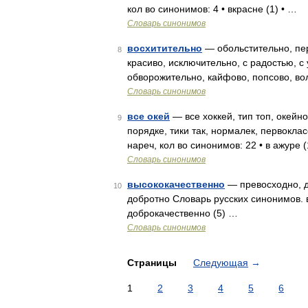
кол во синонимов: 4 • вкрасне (1) • …
Словарь синонимов
восхитительно
— обольстительно, пер
8
красиво, исключительно, с радостью, с
обворожительно, кайфово, попсово, во
Словарь синонимов
все окей
— все хоккей, тип топ, окейно,
9
порядке, тики так, нормалек, первокла
нареч, кол во синонимов: 22 • в ажуре 
Словарь синонимов
высококачественно
— превосходно, д
10
добротно Словарь русских синонимов. в
доброкачественно (5) …
Словарь синонимов
Страницы
Следующая
→
1
2
3
4
5
6