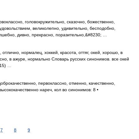
воклассно, головокружительно, сказочно, божественно,
 удовольствием, великолепно, удивительно, бесподобно,
лшебно, дивно, прекрасно, поразительно,&#8230; …
 отлично, нормалец, хоккей, красота, оттяг, окей, хорошо, в
ссно, в ажуре, нормально Словарь русских синонимов. все окей
(15) …
оброкачественно, первоклассно, отменно, качественно,
ысококачественно нареч, кол во синонимов: 8 •
7
8
9