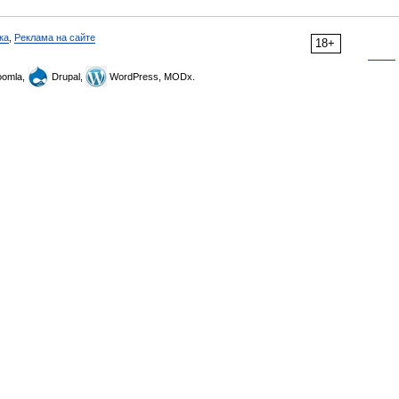
ка
,
Реклама на сайте
18+
omla,
Drupal,
WordPress, MODx.