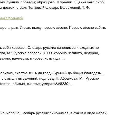
мым лучшим образом; образцово. II предик. Оценка чего либо
м достоинствам. Толковый словарь Ефремовой. Т. Ф.
зыка Ефремовой
реч.; разг. Играть пьесу первокла/ссно. Первокла/ссно забить
ь себя хорошо.. Словарь русских синонимов и сходных по
ва, М.: Русские словари, 1999. хорошо неплохо, недурно,
 важно, важнецки, мирово, хоть куда …
билие, счастье тишь да гладь (крышь) да божья благодать...
по смыслу выражений. под. ред. Н. Абрамова, М.: Русские
щество, обилие, счастье; умирать&#8230; …
но, хорошо Словарь русских синонимов. в лучшем виде нареч,