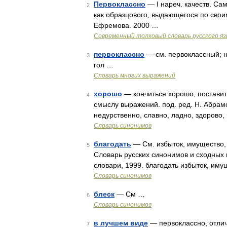
Первоклассно
— I нареч. качеств. Са
2
как образцового, выдающегося по свои
Ефремова. 2000 …
Современный толковый словарь русского я
первоклассно
— см. первоклассный; на
3
гол …
Словарь многих выражений
хорошо
— кончиться хорошо, поставит
4
смыслу выражений. под. ред. Н. Абрамо
недурственно, славно, ладно, здорово,
Словарь синонимов
благодать
— См. избыток, имущество, о
5
Словарь русских синонимов и сходных 
словари, 1999. благодать избыток, иму
Словарь синонимов
блеск
— См …
6
Словарь синонимов
в лучшем виде
— первоклассно, отлич
7