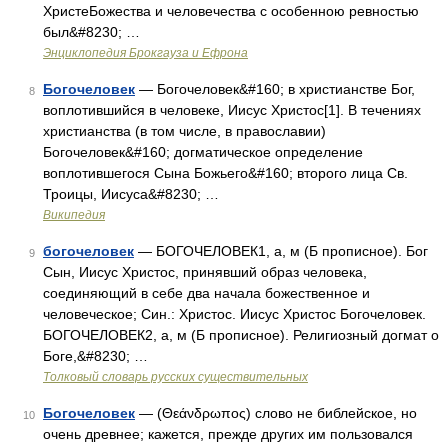
ХристеБожества и человечества с особенною ревностью
был&#8230; …
Энциклопедия Брокгауза и Ефрона
Богочеловек
— Богочеловек&#160; в христианстве Бог,
8
воплотившийся в человеке, Иисус Христос[1]. В течениях
христианства (в том числе, в православии)
Богочеловек&#160; догматическое определение
воплотившегося Сына Божьего&#160; второго лица Св.
Троицы, Иисуса&#8230; …
Википедия
богочеловек
— БОГОЧЕЛОВЕК1, а, м (Б прописное). Бог
9
Сын, Иисус Христос, принявший образ человека,
соединяющий в себе два начала божественное и
человеческое; Син.: Христос. Иисус Христос Богочеловек.
БОГОЧЕЛОВЕК2, а, м (Б прописное). Религиозный догмат о
Боге,&#8230; …
Толковый словарь русских существительных
Богочеловек
— (Θεάνδρωπος) слово не библейское, но
10
очень древнее; кажется, прежде других им пользовался