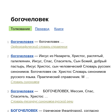
богочеловек
Толкование
Перевод
Книги
богочеловек
— богочеловек …
1
Орфографический словарь-справочник
богочеловек
— Иисус из Назарета, Христос, распятый,
2
галилеянин, Иисус, Спас, Спаситель, Сын Божий, добрый
пастырь, Иисус Христос, сын человеческий Словарь русских
синонимов. Богочеловек см. Христос Словарь синонимов
русского языка. Практический справочник. М …
Словарь синонимов
богочеловек
— БОГОЧЕЛОВЕК, Мессия, Спас,
3
Спаситель, Христос …
Словарь-тезаурус синонимов русской речи
БОГОЧЕЛОВЕК
— (греческое theantropos), согласно
4