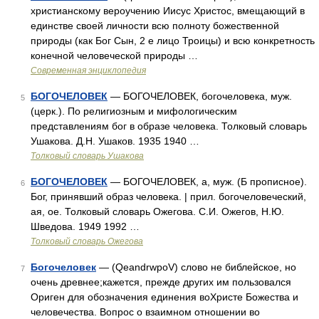
христианскому вероучению Иисус Христос, вмещающий в
единстве своей личности всю полноту божественной
природы (как Бог Сын, 2 е лицо Троицы) и всю конкретность
конечной человеческой природы …
Современная энциклопедия
БОГОЧЕЛОВЕК
— БОГОЧЕЛОВЕК, богочеловека, муж.
5
(церк.). По религиозным и мифологическим
представлениям бог в образе человека. Толковый словарь
Ушакова. Д.Н. Ушаков. 1935 1940 …
Толковый словарь Ушакова
БОГОЧЕЛОВЕК
— БОГОЧЕЛОВЕК, а, муж. (Б прописное).
6
Бог, принявший образ человека. | прил. богочеловеческий,
ая, ое. Толковый словарь Ожегова. С.И. Ожегов, Н.Ю.
Шведова. 1949 1992 …
Толковый словарь Ожегова
Богочеловек
— (QeandrwpoV) слово не библейское, но
7
очень древнее;кажется, прежде других им пользовался
Ориген для обозначения единения воХристе Божества и
человечества. Вопрос о взаимном отношении во