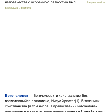
человечества с особенною ревностью был… …
Энциклопедия
Брокгауза и Ефрона
Богочеловек
— Богочеловек в христианстве Бог,
воплотившийся в человеке, Иисус Христос[1]. В течениях
христианства (в том числе, в православии) Богочеловек
догматическое определение воплотившегося Сына Божьего