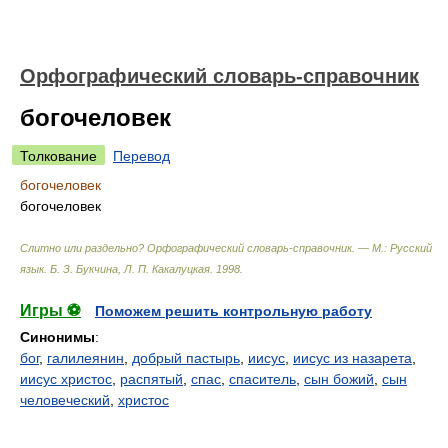
Орфографический словарь-справочник
богочеловек
Толкование
Перевод
богочеловек
богочеловек
Слитно или раздельно? Орфографический словарь-справочник. — М.: Русский
язык
.
Б. З. Букчина, Л. П. Какалуцкая
.
1998
.
Игры ⚽
Поможем решить контрольную работу
Синонимы
:
бог
,
галилеянин
,
добрый пастырь
,
иисус
,
иисус из назарета
,
иисус христос
,
распятый
,
спас
,
спаситель
,
сын божий
,
сын
человеческий
,
христос