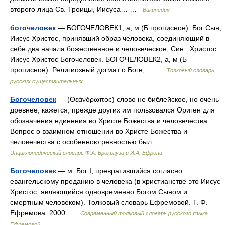
второго лица Св. Троицы, Иисуса… …
Википедия
богочеловек
— БОГОЧЕЛОВЕК1, а, м (Б прописное). Бог Сын,
Иисус Христос, принявший образ человека, соединяющий в
себе два начала божественное и человеческое; Син.: Христос.
Иисус Христос Богочеловек. БОГОЧЕЛОВЕК2, а, м (Б
прописное). Религиозный догмат о Боге,… …
Толковый словарь
русских существительных
Богочеловек
— (Θεάνδρωπος) слово не библейское, но очень
древнее; кажется, прежде других им пользовался Ориген для
обозначения единения во Христе Божества и человечества.
Вопрос о взаимном отношении во Христе Божества и
человечества с особенною ревностью был… …
Энциклопедический словарь Ф.А. Брокгауза и И.А. Ефрона
Богочеловек
— м. Бог I, превратившийся согласно
евангельскому преданию в человека (в христианстве это Иисус
Христос, являющийся одновременно Богом Сыном и
смертным человеком). Толковый словарь Ефремовой. Т. Ф.
Ефремова. 2000 …
Современный толковый словарь русского языка
Ефремовой