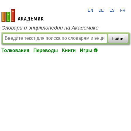
EN
DE
ES
FR
academic.ru
Словари и энциклопедии на Академике
Найти!
Толкования
Переводы
Книги
Игры ⚽