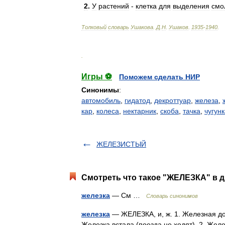
2
.
У
растений
-
клетка
для
выделения
смо
Толковый
словарь
Ушакова
.
Д
.
Н
.
Ушаков
.
1935
-
1940
.
.
Игры ⚽
Поможем сделать НИР
Синонимы
:
автомобиль
,
гидатод
,
декроттуар
,
железа
,
кар
,
колеса
,
нектарник
,
скоба
,
тачка
,
чугун
ЖЕЛЕЗИСТЫЙ
Смотреть что такое "ЖЕЛЕЗКА" в д
железка
— См …
Словарь синонимов
железка
— ЖЕЛЕЗКА, и, ж. 1. Железная дор
Железка встала (поезда не ходят). 2. Жел