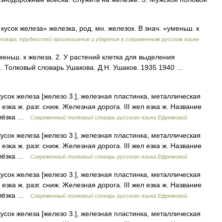
усок железа» железка, род. мн. железок. В знач. «уменьш. к
ловарь трудностей произношения и ударения в современном русском языке
еньш. к железа. 2. У растений клетка для выделения
). Толковый словарь Ушакова. Д.Н. Ушаков. 1935 1940 …
кусок железа [железо 3.], железная пластинка, металлическая
 езка ж. разг. сниж. Железная дорога. III жел езка ж. Название
желёзка …
Современный толковый словарь русского языка Ефремовой
кусок железа [железо 3.], железная пластинка, металлическая
 езка ж. разг. сниж. Железная дорога. III жел езка ж. Название
желёзка …
Современный толковый словарь русского языка Ефремовой
кусок железа [железо 3.], железная пластинка, металлическая
 езка ж. разг. сниж. Железная дорога. III жел езка ж. Название
желёзка …
Современный толковый словарь русского языка Ефремовой
кусок железа [железо 3.], железная пластинка, металлическая