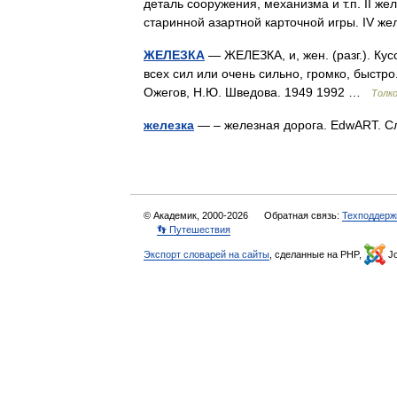
деталь сооружения, механизма и т.п. II жел
старинной азартной карточной игры. IV 
ЖЕЛЕЗКА
— ЖЕЛЕЗКА, и, жен. (разг.). Кус
всех сил или очень сильно, громко, быстр
Ожегов, Н.Ю. Шведова. 1949 1992 …
Толк
железка
— – железная дорога. EdwART. С
© Академик, 2000-2026
Обратная связь:
Техподдерж
👣 Путешествия
Экспорт словарей на сайты
, сделанные на PHP,
Jo