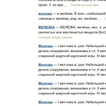
орган. 2. из арм …
Словарь русского арго
железка
— и желёзка. В знач. «небольшой к
«железа»» желёзка, род. мн. желёзок …
С
ЖЕЛЕЗКА
— ЖЕЛЁЗКА, желёзки, жен. 1. ум
смолистых или маслянистых веществ (бот.
Толковый словарь Ушакова
Железка
— I жел езка ж. разг. Небольшой 
деталь сооружения, механизма и т.п. II жел
старинной азартной карточной игры. IV 
Железка
— I жел езка ж. разг. Небольшой 
деталь сооружения, механизма и т.п. II жел
старинной азартной карточной игры. IV 
Железка
— I жел езка ж. разг. Небольшой 
деталь сооружения, механизма и т.п. II жел
старинной азартной карточной игры. IV 
Железка
— I жел езка ж. разг. Небольшой 