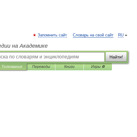
Запомнить сайт
Словарь на свой сайт
RU
едии на Академике
Найти!
Толкования
Переводы
Книги
Игры ⚽