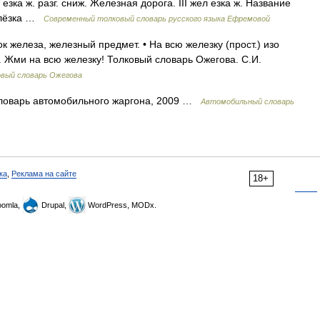
 езка ж. разг. сниж. Железная дорога. III жел езка ж. Название
желёзка …
Современный толковый словарь русского языка Ефремовой
ок железа, железный предмет. • На всю железку (прост.) изо
о. Жми на всю железку! Толковый словарь Ожегова. С.И.
овый словарь Ожегова
ловарь автомобильного жаргона, 2009 …
Автомобильный словарь
ка
,
Реклама на сайте
18+
omla,
Drupal,
WordPress, MODx.