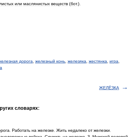
листых
или
маслянистых
веществ
(
бот
.).
железная дорога
,
железный конь
,
железяка
,
жестянка
,
игра
,
ка
ЖЕЛЁЗКА
ругих словарях:
ога. Работать на железке. Жить недалеко от железки.
езнодорожные войска. Служить на железке. 3. Мужской половой