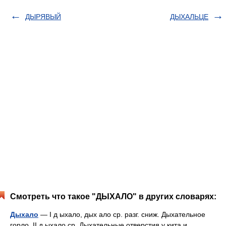
ДЫРЯВЫЙ
ДЫХАЛЬЦЕ
Смотреть что такое "ДЫХАЛО" в других словарях:
Дыхало
— I д ыхало, дых ало ср. разг. сниж. Дыхательное
горло. II д ыхало ср. Дыхательные отверстия у кита и