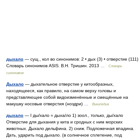
дыхало
— сущ., кол во синонимов: 2 • дых (3) • отверстие (111)
Словарь синонимов ASIS. В.Н. Тришин. 2013 …
Словарь
синонимов
Дыхало
— дыхательное отверстие у китообразных,
находящееся, как правило, на самом верху головы и
представляющее собой видоизменённые и смещённые на
макушку носовые отверстия (ноздри) …
Википедия
дыхало
— I ды/хало = дыха/ло 1) зоол., только, ды/хало
Отверстие для дыхания у кита и сродных с ним морских
животных. Дыхало дельфина. 2) сниж. Подложечная впадина.
Дать, ударить под дыхало. (в солнечное сплетение, под