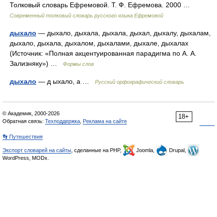
Толковый словарь Ефремовой. Т. Ф. Ефремова. 2000 …
Современный толковый словарь русского языка Ефремовой
дыхало
— дыхало, дыхала, дыхала, дыхал, дыхалу, дыхалам,
дыхало, дыхала, дыхалом, дыхалами, дыхале, дыхалах
(Источник: «Полная акцентуированная парадигма по А. А.
Зализняку») …
Формы слов
дыхало
— д ыхало, а …
Русский орфографический словарь
© Академик, 2000-2026
18+
Обратная связь:
Техподдержка
,
Реклама на сайте
👣 Путешествия
Экспорт словарей на сайты
, сделанные на PHP,
Joomla,
Drupal,
WordPress, MODx.