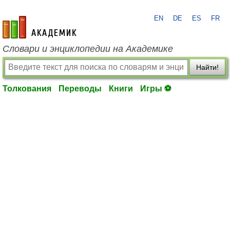
EN
DE
ES
FR
academic.ru
Словари и энциклопедии на Академике
Найти!
Толкования
Переводы
Книги
Игры ⚽