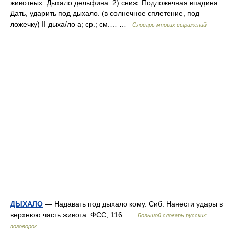
животных. Дыхало дельфина. 2) сниж. Подложечная впадина.
Дать, ударить под дыхало. (в солнечное сплетение, под
ложечку) II дыха/ло а; ср.; см.… …
Словарь многих выражений
ДЫХАЛО
— Надавать под дыхало кому. Сиб. Нанести удары в
верхнюю часть живота. ФСС, 116 …
Большой словарь русских
поговорок