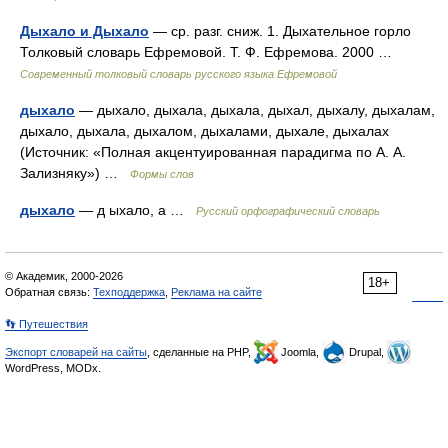
Дыхало и Дыхало
— ср. разг. сниж. 1. Дыхательное горло
Толковый словарь Ефремовой. Т. Ф. Ефремова. 2000 …
Современный толковый словарь русского языка Ефремовой
дыхало
— дыхало, дыхала, дыхала, дыхал, дыхалу, дыхалам,
дыхало, дыхала, дыхалом, дыхалами, дыхале, дыхалах
(Источник: «Полная акцентуированная парадигма по А. А.
Зализняку») …
Формы слов
дыхало
— д ыхало, а …
Русский орфографический словарь
© Академик, 2000-2026
18+
Обратная связь:
Техподдержка
,
Реклама на сайте
👣 Путешествия
Экспорт словарей на сайты
, сделанные на PHP,
Joomla,
Drupal,
WordPress, MODx.