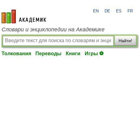
EN
DE
ES
FR
academic.ru
Словари и энциклопедии на Академике
Найти!
Толкования
Переводы
Книги
Игры ⚽