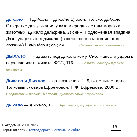
дыхало
— I ды/хало = дыха/ло 1) зоол., только, ды/хало
Отверстие для дыхания у кита и сродных с ним морских
животных. Дыхало дельфина. 2) сниж. Подложечная впадина.
Дать, ударить под дыхало. (в солнечное сплетение, под
ложечку) II дыха/ло а; ср.; см.… …
Словарь многих выражений
ДЫХАЛО
— Надавать под дыхало кому. Сиб. Нанести удары в
верхнюю часть живота. ФСС, 116 …
Большой словарь русских
поговорок
Дыхало и Дыхало
— ср. разг. сниж. 1. Дыхательное горло
Толковый словарь Ефремовой. Т. Ф. Ефремова. 2000 …
Современный толковый словарь русского языка Ефремовой
дыхало
— д ыхало, а …
Русский орфографический словарь
© Академик, 2000-2026
18+
Обратная связь:
Техподдержка
,
Реклама на сайте