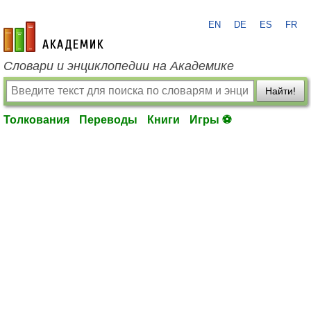
EN
DE
ES
FR
academic.ru
Словари и энциклопедии на Академике
Найти!
Толкования
Переводы
Книги
Игры ⚽