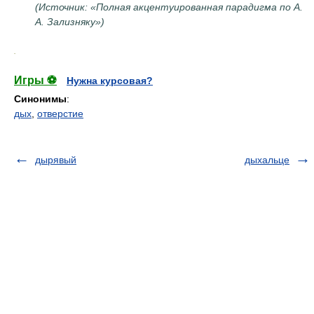
(Источник: «Полная акцентуированная парадигма по А.
А. Зализняку»)
.
Игры ⚽
Нужна курсовая?
Синонимы
:
дых
,
отверстие
дырявый
дыхальце