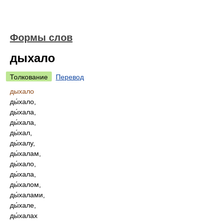
Формы слов
дыхало
Толкование
Перевод
дыхало
ды́хало,
ды́хала,
ды́хала,
ды́хал,
ды́халу,
ды́халам,
ды́хало,
ды́хала,
ды́халом,
ды́халами,
ды́хале,
ды́халах