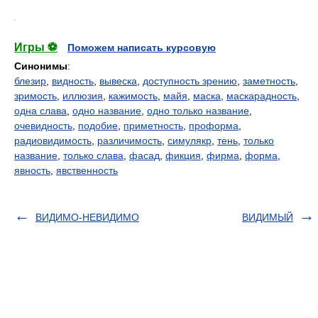
.
Игры ⚽
Поможем написать курсовую
Синонимы
:
блезир
,
видность
,
вывеска
,
доступность зрению
,
заметность
,
зримость
,
иллюзия
,
кажимость
,
майя
,
маска
,
маскарадность
,
одна слава
,
одно название
,
одно только название
,
очевидность
,
подобие
,
приметность
,
проформа
,
радиовидимость
,
различимость
,
симулякр
,
тень
,
только
название
,
только слава
,
фасад
,
фикция
,
фирма
,
форма
,
явность
,
явственность
ВИДИМО-НЕВИДИМО
ВИДИМЫЙ