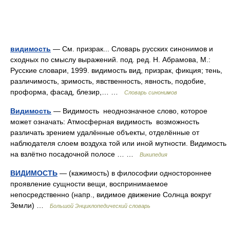
видимость
— См. призрак... Словарь русских синонимов и
сходных по смыслу выражений. под. ред. Н. Абрамова, М.:
Русские словари, 1999. видимость вид, призрак, фикция; тень,
различимость, зримость, явственность, явность, подобие,
проформа, фасад, блезир,… …
Словарь синонимов
Видимость
— Видимость неоднозначное слово, которое
может означать: Атмосферная видимость возможность
различать зрением удалённые объекты, отделённые от
наблюдателя слоем воздуха той или иной мутности. Видимость
на взлётно посадочной полосе … …
Википедия
ВИДИМОСТЬ
— (кажимость) в философии одностороннее
проявление сущности вещи, воспринимаемое
непосредственно (напр., видимое движение Солнца вокруг
Земли) …
Большой Энциклопедический словарь