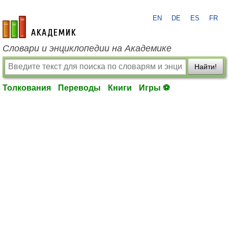
EN
DE
ES
FR
academic.ru
Словари и энциклопедии на Академике
Найти!
Толкования
Переводы
Книги
Игры ⚽