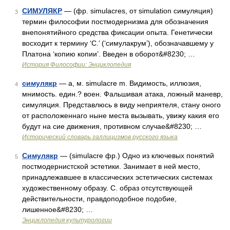
СИМУЛЯКР
— (фр. simulacres, от simulation симуляция)
3
термин философии постмодернизма для обозначения
внепонятийного средства фиксации опыта. Генетически
восходит к термину ‘С.’ (‘симулакрум’), обозначавшему у
Платона ‘копию копии’. Введен в оборот&#8230; …
История Философии: Энциклопедия
симулякр
— а, м. simulacre m. Видимость, иллюзия,
4
мнимость. един.? воен. Фальшивая атака, ложный маневр,
симуляция. Представлюсь в виду неприятеля, стану оного
от расположеннаго ныне места вызывать, увижу какия его
будут на сие движения, противном случае&#8230; …
Исторический словарь галлицизмов русского языка
Симулякр
— (simulacre фр.) Одно из ключевых понятий
5
постмодернистской эстетики. Занимает в ней место,
принадлежавшее в классических эстетических системах
художественному образу. С. образ отсутствующей
действительности, правдоподобное подобие,
лишенное&#8230; …
Энциклопедия культурологии