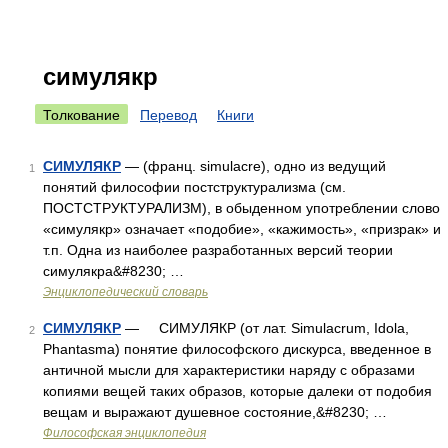
симулякр
Толкование
Перевод
Книги
СИМУЛЯКР
— (франц. simulacre), одно из ведущий
1
понятий философии постструктурализма (см.
ПОСТСТРУКТУРАЛИЗМ), в обыденном употреблении слово
«симулякр» означает «подобие», «кажимость», «призрак» и
т.п. Одна из наиболее разработанных версий теории
симулякра&#8230; …
Энциклопедический словарь
СИМУЛЯКР
— СИМУЛЯКР (от лат. Simulacrum, Idola,
2
Phantasma) понятие философского дискурса, введенное в
античной мысли для характеристики наряду с образами
копиями вещей таких образов, которые далеки от подобия
вещам и выражают душевное состояние,&#8230; …
Философская энциклопедия