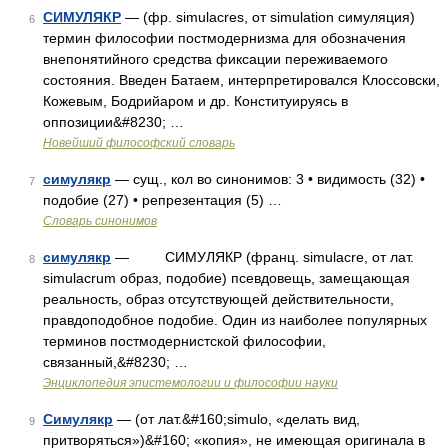
СИМУЛЯКР
— (фр. simulacres, от simulation симуляция)
6
термин философии постмодернизма для обозначения
внепонятийного средства фиксации переживаемого
состояния. Введен Батаем, интерпретировался Клоссовски,
Кожевым, Бодрийаром и др. Конституируясь в
оппозиции&#8230; …
Новейший философский словарь
симулякр
— сущ., кол во синонимов: 3 • видимость (32) •
7
подобие (27) • репрезентация (5) …
Словарь синонимов
симулякр
— СИМУЛЯКР (франц. simulacre, от лат.
8
simulacrum образ, подобие) псевдовещь, замещающая
реальность, образ отсутствующей действительности,
правдоподобное подобие. Один из наиболее популярных
терминов постмодернистской философии,
связанный,&#8230; …
Энциклопедия эпистемологии и философии науки
Симулякр
— (от лат.&#160;simulo, «делать вид,
9
притворяться»)&#160; «копия», не имеющая оригинала в