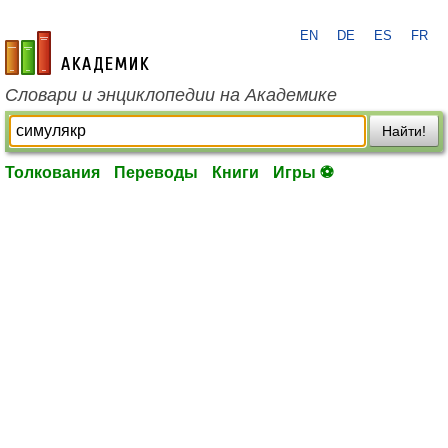
EN
DE
ES
FR
academic.ru
Словари и энциклопедии на Академике
Найти!
Толкования
Переводы
Книги
Игры ⚽