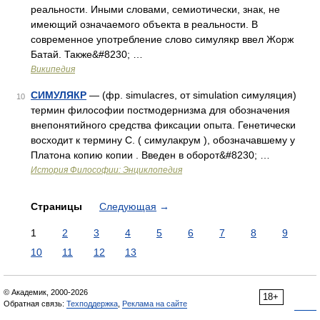
реальности. Иными словами, семиотически, знак, не
имеющий означаемого объекта в реальности. В
современное употребление слово симулякр ввел Жорж
Батай. Также&#8230; …
Википедия
СИМУЛЯКР
— (фр. simulacres, от simulation симуляция)
10
термин философии постмодернизма для обозначения
внепонятийного средства фиксации опыта. Генетически
восходит к термину С. ( симулакрум ), обозначавшему у
Платона копию копии . Введен в оборот&#8230; …
История Философии: Энциклопедия
Страницы
Следующая
→
1
2
3
4
5
6
7
8
9
10
11
12
13
© Академик, 2000-2026
18+
Обратная связь:
Техподдержка
,
Реклама на сайте