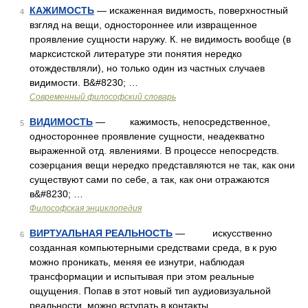
КАЖИМОСТЬ
— искаженная видимость, поверхностный
4
взгляд на вещи, одностороннее или извращенное
проявление сущности наружу. К. не видимость вообще (в
марксистской литературе эти понятия нередко
отождествляли), но только один из частных случаев
видимости. В&#8230; …
Современный философский словарь
ВИДИМОСТЬ
— кажимость, непосредственное,
5
одностороннее проявление сущности, неадекватно
выраженной отд. явлениями. В процессе непосредств.
созерцания вещи нередко представляются не так, как они
существуют сами по себе, а так, как они отражаются
в&#8230; …
Философская энциклопедия
ВИРТУАЛЬНАЯ РЕАЛЬНОСТЬ
— искусственно
6
созданная компьютерными средствами среда, в к рую
можно проникать, меняя ее изнутри, наблюдая
трансформации и испытывая при этом реальные
ощущения. Попав в этот новый тип аудиовизуальной
реальности, можно вступать в контакты …