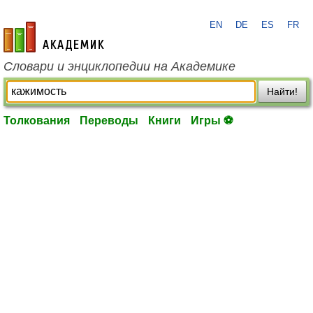
EN
DE
ES
FR
academic.ru
Словари и энциклопедии на Академике
Найти!
Толкования
Переводы
Книги
Игры ⚽