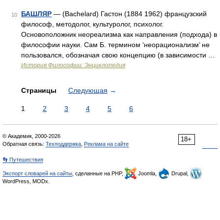
БАШЛЯР
— (Bachelard) Гастон (1884 1962) французский
10
философ, методолог, культуролог, психолог.
Основоположник неореализма как направления (подхода) в
философии науки. Сам Б. термином ‘неорационализм’ не
пользовался, обозначая свою концепцию (в зависимости …
История Философии: Энциклопедия
Страницы
Следующая
→
1
2
3
4
5
6
© Академик, 2000-2026
18+
Обратная связь:
Техподдержка
,
Реклама на сайте
👣 Путешествия
Экспорт словарей на сайты
, сделанные на PHP,
Joomla,
Drupal,
WordPress, MODx.