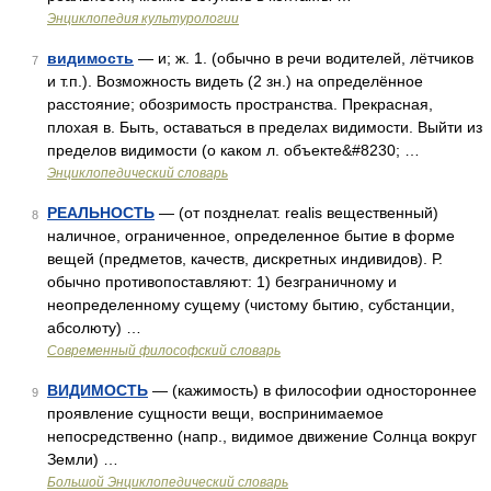
Энциклопедия культурологии
видимость
— и; ж. 1. (обычно в речи водителей, лётчиков
7
и т.п.). Возможность видеть (2 зн.) на определённое
расстояние; обозримость пространства. Прекрасная,
плохая в. Быть, оставаться в пределах видимости. Выйти из
пределов видимости (о каком л. объекте&#8230; …
Энциклопедический словарь
РЕАЛЬНОСТЬ
— (от позднелат. realis вещественный)
8
наличное, ограниченное, определенное бытие в форме
вещей (предметов, качеств, дискретных индивидов). Р.
обычно противопоставляют: 1) безграничному и
неопределенному сущему (чистому бытию, субстанции,
абсолюту) …
Современный философский словарь
ВИДИМОСТЬ
— (кажимость) в философии одностороннее
9
проявление сущности вещи, воспринимаемое
непосредственно (напр., видимое движение Солнца вокруг
Земли) …
Большой Энциклопедический словарь