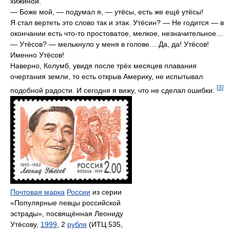
хижиной.
— Боже мой, — подумал я, — утёсы, есть же ещё утёсы!
Я стал вертеть это слово так и этак. Утёсин? — Не годится — в
окончании есть что-то простоватое, мелкое, незначительное…
— Утёсов? — мелькнуло у меня в голове… Да, да! Утёсов!
Именно Утёсов!
Наверно, Колумб, увидя после трёх месяцев плавания
очертания земли, то есть открыв Америку, не испытывал
[3]
подобной радости. И сегодня я вижу, что не сделал ошибки.
Почтовая марка
России
из серии
«Популярные певцы российской
эстрады», посвящённая Леониду
Утёсову,
1999
, 2
рубля
(ИТЦ 535,