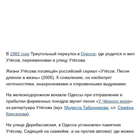
В
1982 году
Треугольный переулок в
Одессе
, где родился и жил
Утёсов, переименован в улицу Утёсова.
Жизни Утёсова посвящён российский сериал «Утёсов. Песня
длиною в жизнь» (2005). К сожалению, он изобилует
неточностями, анахронизмами и откровенными выдумками.
На железнодорожном вокзале Одессы при отправлении и
прибытии фирменных поездов звучит песня «
У Чёрного моря
»
из репертуара Утёсова (муз.
Модеста Табачникова
, сл.
Семёна
Кирсанова
).
На улице Дерибасовская, в Одессе установлен памятник
Утёсову. Сидящий на скамейке, а на против автомат, где можно