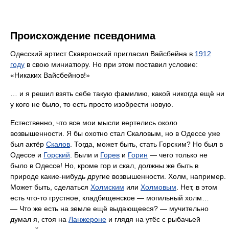
Происхождение псевдонима
Одесский артист Скавронский пригласил Вайсбейна в
1912
году
в свою миниатюру. Но при этом поставил условие:
«Никаких Вайсбейнов!»
… и я решил взять себе такую фамилию, какой никогда ещё ни
у кого не было, то есть просто изобрести новую.
Естественно, что все мои мысли вертелись около
возвышенности. Я бы охотно стал Скаловым, но в Одессе уже
был актёр
Скалов
. Тогда, может быть, стать Горским? Но был в
Одессе и
Горский
. Были и
Горев
и
Горин
— чего только не
было в Одессе! Но, кроме гор и скал, должны же быть в
природе какие-нибудь другие возвышенности. Холм, например.
Может быть, сделаться
Холмским
или
Холмовым
. Нет, в этом
есть что-то грустное, кладбищенское — могильный холм…
— Что же есть на земле ещё выдающееся? — мучительно
думал я, стоя на
Ланжероне
и глядя на утёс с рыбачьей