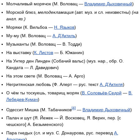
Молчаливый морячок (М. Воловац —
Владимир Дыховичный
)
Морской блюз,
мелодекламация
(авт. муз. и сл. неизвестны)
(на
англ. яз.)
Моряки (К. Вильбоа —
Н. Языков
)
Му-му (М. Воловац —
А. Д’Актиль
)
Музыканты (М. Воловац — В. Тодди)
На выставку (
К. Листов
— Б. Южанин)
На Унтер ден Линден (Собачий вальс) (муз. нар., обр. О.
Кандата — Л. Давидович)
На этом свете (М. Воловац — А. Арго)
Негритянская любовь (Ф. Алерт — рус. текст
А. Д’Актиля
)
О чём ты тоскуешь, товарищ моряк (
В. Соловьёв-Седой
—
В.
Лебедев-Кумач
)
[4]
Одессит Мишка (М. Табачников
—
Владимир Дыховичный
)
Палач и шут (Я. Йежек — Й. Восковец, Я. Верих, пер. [с
чешского] А. Безыменского)
Пара гнедых (сл. и муз. С. Донаурова, рус. перевод
А.
Апухтина
)