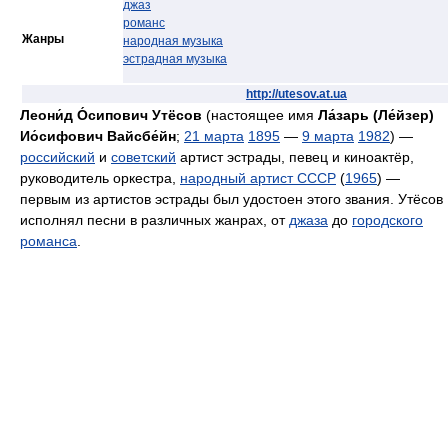
джаз
романс
Жанры
народная музыка
эстрадная музыка
http://utesov.at.ua
Леони́д О́сипович Утёсов
(настоящее имя
Ла́зарь (Ле́йзер)
Ио́сифович Вайсбе́йн
;
21 марта
1895
—
9 марта
1982
) —
российский
и
советский
артист эстрады, певец и киноактёр,
руководитель оркестра,
народный артист СССР
(
1965
) —
первым из артистов эстрады был удостоен этого звания. Утёсов
исполнял песни в различных жанрах, от
джаза
до
городского
романса
.