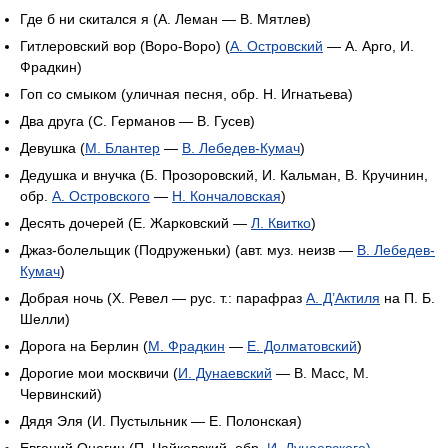
Где б ни скитался я (А. Леман — В. Мятлев)
Гитлеровский вор (Воро-Воро) (
А. Островский
— А. Арго, И.
Фрадкин)
Гоп со смыком (уличная песня, обр. Н. Игнатьева)
Два друга (С. Германов — В. Гусев)
Девушка (
М. Блантер
—
В. Лебедев-Кумач
)
Дедушка и внучка (Б. Прозоровский, И. Кальман, В. Кручинин,
обр.
А. Островского
—
Н. Кончаловская
)
Десять дочерей (Е. Жарковский —
Л. Квитко
)
Джаз-болельщик (Подруженьки) (авт. муз. неизв —
В. Лебедев-
Кумач
)
Добрая ночь (Х. Ревел — рус. т.: парафраз
А. Д’Актиля
на П. Б.
Шелли)
Дорога на Берлин (
М. Фрадкин
—
Е. Долматовский
)
Дорогие мои москвичи (
И. Дунаевский
— В. Масс, М.
Червинский)
Дядя Эля (И. Пустыльник — Е. Полонская)
Евгений Онегин (П. Чайковский, обр.
И. Дунаевского)