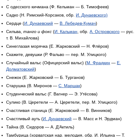
С одесского кичмана (Ф. Кельман — Б. Тимофеев)
Садко (Н. Римский-Корсаков, обр.
И. Дунаевского)
Сердце (
И. Дунаевский
—
В. Лебедев-Кумач
)
Сильва,
танго и фокс
(
И. Кальман
, обр.
А. Островского
— рус.
т. В. Михайлова)
Синеглазая морячка (Е. Жарковский — Н. Флёров)
Скажите, девушки (Р. Фальво — пер. М. Улицкого)
Случайный вальс (Офицерский вальс) (
М. Фрадкин
—
Е.
Долматовский
)
Снежок (Е. Жарковский — Б. Турганов)
Старушка (В. Миронов —
С. Маршак
)
Студенческий вальс (Г. Вагнер — Э. Утёсова)
Сулико (В. Церетели — А. Церетели, пер. М. Улицкого)
Счастливая станица (Е. Жарковский — В. Винников)
Счастливый ауть (
И. Дунаевский
— В. Масс и Н. Эрдман)
Тайна (В. Сидоров — А. Д’Актиль)
Тамбурица (хорватская нар. мелодия, обр. И. Ильина — Т.