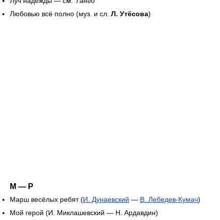
Луч надежды —
см. Танго
Любовью всё полно (муз. и сл.
Л. Утёсова
)
М — Р
Марш весёлых ребят (
И. Дунаевский
—
В. Лебедев-Кумач
)
Мой герой (И. Миклашевский — Н. Ардавдин)