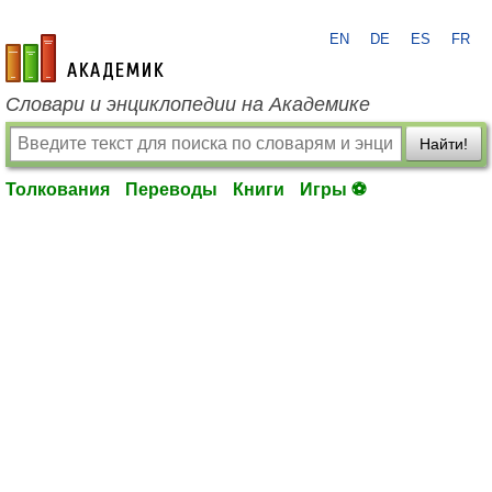
EN
DE
ES
FR
academic.ru
Словари и энциклопедии на Академике
Найти!
Толкования
Переводы
Книги
Игры ⚽