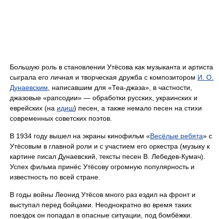
Большую роль в становлении Утёсова как музыканта и артиста
сыграла его личная и творческая дружба с композитором
И. О.
Дунаевским
, написавшим для «Теа-джаза», в частности,
джазовые «рапсодии» — обработки русских, украинских и
еврейских (на
идиш
) песен, а также немало песен на стихи
современных советских поэтов.
В 1934 году вышел на экраны кинофильм «
Весёлые ребята
» с
Утёсовым в главной роли и с участием его оркестра (музыку к
картине писал Дунаевский, тексты песен В. Лебедев-Кумач).
Успех фильма принёс Утёсову огромную популярность и
известность по всей стране.
В годы войны Леонид Утёсов много раз ездил на фронт и
выступал перед бойцами. Неоднократно во время таких
поездок он попадал в опасные ситуации, под бомбёжки.