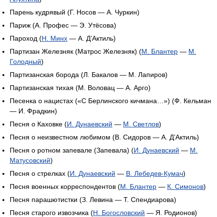
Парень кудрявый (Г. Носов — А. Чуркин)
Париж (А. Профес — Э. Утёсова)
Пароход (
Н. Минх
— А. Д’Актиль)
Партизан Железняк (Матрос Железняк) (
М. Блантер
—
М.
Голодный
)
Партизанская борода (Л. Бакалов — М. Лапиров)
Партизанская тихая (М. Воловац — А. Арго)
Песенка о нацистах («С Берлинского кичмана…») (Ф. Кельман
— И. Фрадкин)
Песня о Каховке (
И. Дунаевский
—
М. Светлов
)
Песня о неизвестном любимом (В. Сидоров — А. Д’Актиль)
Песня о ротном запевале (Запевала) (
И. Дунаевский
—
М.
Матусовский
)
Песня о стрелках (
И. Дунаевский
—
В. Лебедев-Кумач
)
Песня военных корреспондентов (
М. Блантер
—
К. Симонов
)
Песня парашютистки (З. Левина — Т. Спендиарова)
Песня старого извозчика (
Н. Богословский
— Я. Родионов)