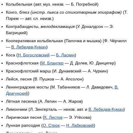
Колыбельная (авт. муз. неизв. — Б. Погребной)
Конго,
блюз (инстр. пьеса со стихотворным эпиграфом)
(Т.
Пэрем — авт. сл. неизв.)
Контрабандисты,
мелодекламация
(У. Доналдсон — Э.
Багрицкий)
Кооперативная колыбельная (Папочка и мышка) (Ф. Чёрчилл
—
В. Лебедев-Кумач
)
Коса (
Н. Богословский
—
Б. Ласкин
)
Краснофлотская (
М. Блантер
— Д. Долев, Ю. Данцигер)
Краснофлотский марш (И. Дунаевский — А. Чуркин)
Лейся, песня (В. Пушков — А. Апсолон)
Ленинградские мосты (М. Табачников — Л. Давидович,
В.
Драгунский
)
Лётная песенка (А. Лепин — А. Жаров)
Лимончики (Л. Зингерталь — неизв. авт. и
В. Лебедев-Кумач
)
Лирическая песня (
К. Листов
— Э. Утёсова)
Лунная рапсодия (
О. Строк
—
Н. Лабковский
)