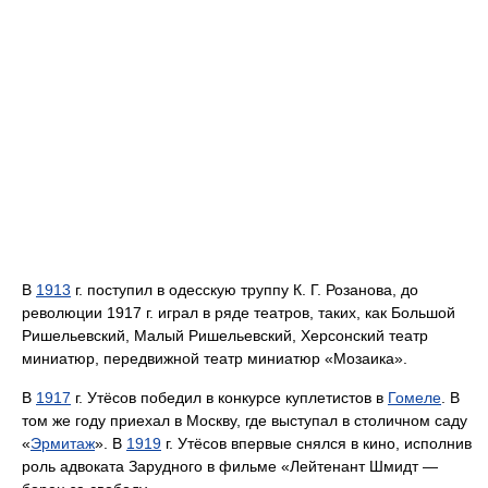
В
1913
г. поступил в одесскую труппу К. Г. Розанова, до
революции 1917 г. играл в ряде театров, таких, как Большой
Ришельевский, Малый Ришельевский, Херсонский театр
миниатюр, передвижной театр миниатюр «Мозаика».
В
1917
г. Утёсов победил в конкурсе куплетистов в
Гомеле
. В
том же году приехал в Москву, где выступал в столичном саду
«
Эрмитаж
». В
1919
г. Утёсов впервые снялся в кино, исполнив
роль адвоката Зарудного в фильме «Лейтенант Шмидт —