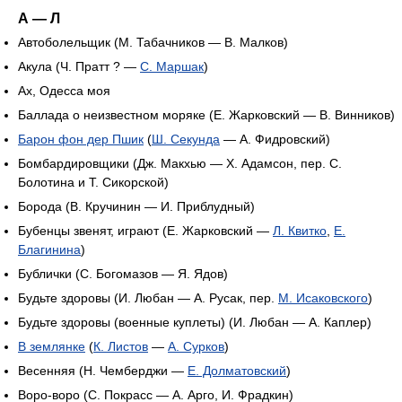
А — Л
Автоболельщик (М. Табачников — В. Малков)
Акула (Ч. Пратт ? —
С. Маршак
)
Ах, Одесса моя
Баллада о неизвестном моряке (Е. Жарковский — В. Винников)
Барон фон дер Пшик
(
Ш. Секунда
— А. Фидровский)
Бомбардировщики (Дж. Макхью — Х. Адамсон, пер. С.
Болотина и Т. Сикорской)
Борода (В. Кручинин — И. Приблудный)
Бубенцы звенят, играют (Е. Жарковский —
Л. Квитко
,
Е.
Благинина
)
Бублички (С. Богомазов — Я. Ядов)
Будьте здоровы (И. Любан — А. Русак, пер.
М. Исаковского
)
Будьте здоровы (военные куплеты) (И. Любан — А. Каплер)
В землянке
(
К. Листов
—
А. Сурков
)
Весенняя (Н. Чемберджи —
Е. Долматовский
)
Воро-воро (С. Покрасс — А. Арго, И. Фрадкин)