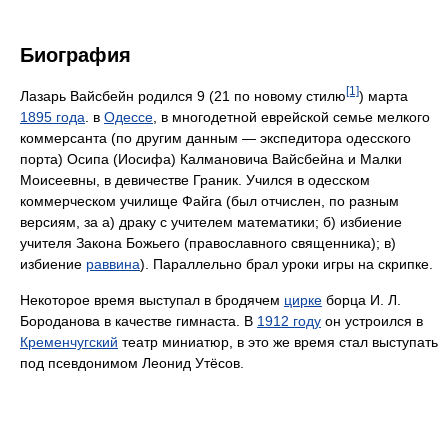
Биография
[1]
Лазарь Вайсбейн родился 9 (21 по новому стилю
) марта
1895 года
. в
Одессе
, в многодетной еврейской семье мелкого
коммерсанта (по другим данным — экспедитора одесского
порта) Осипа (Иосифа) Калмановича Вайсбейна и Малки
Моисеевны, в девичестве Граник. Учился в одесском
коммерческом училище Файга (был отчислен, по разным
версиям, за а) драку с учителем математики; б) избиение
учителя Закона Божьего (православного священника); в)
избиение
раввина
). Параллельно брал уроки игры на скрипке.
Некоторое время выступал в бродячем
цирке
борца И. Л.
Бороданова в качестве гимнаста. В
1912 году
он устроился в
Кременчугский
театр миниатюр, в это же время стал выступать
под псевдонимом Леонид Утёсов.