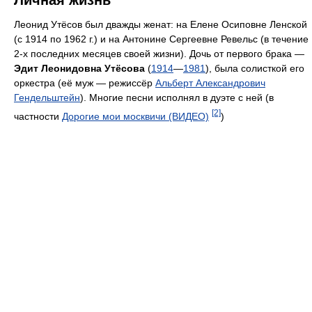
Личная жизнь
Леонид Утёсов был дважды женат: на Елене Осиповне Ленской
(с 1914 по 1962 г.) и на Антонине Сергеевне Ревельс (в течение
2-х последних месяцев своей жизни). Дочь от первого брака —
Эдит Леонидовна Утёсова
(
1914
—
1981
), была солисткой его
оркестра (её муж — режиссёр
Альберт Александрович
Гендельштейн
). Многие песни исполнял в дуэте с ней (в
[2]
частности
Дорогие мои москвичи (ВИДЕО)
)