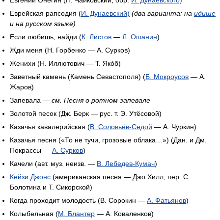
Еврейская рапсодия (
И. Дунаевский)
(два варианта: на
идише
и на русском языке)
Если любишь, найди (
К. Листов
—
Л. Ошанин
)
Жди меня (Н. Горбенко — А. Сурков)
Женихи (Н. Иллютович — Т. Якóб)
Заветный камень (Камень Севастополя) (
Б. Мокроусов
— А.
Жаров)
Запевала —
см. Песня о ротном запевале
Золотой песок (Дж. Берк — рус. т. Э. Утёсовой)
Казачья кавалерийская (
В. Соловьёв-Седой
— А. Чуркин)
Казачья песня («То не тучи, грозовые облака…») (Дан. и Дм.
Покрассы —
А. Сурков
)
Качели (авт. муз. неизв. —
В. Лебедев-Кумач
)
Кейзи Джонс
(американская песня — Джо Хилл, пер. С.
Болотина и Т. Сикорской)
Когда проходит молодость (В. Сорокин —
А. Фатьянов
)
Колыбельная (
М. Блантер
— А. Коваленков)