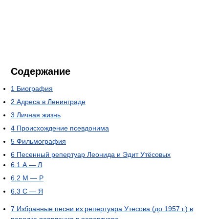
Содержание
1
Биография
2
Адреса в Ленинграде
3
Личная жизнь
4
Происхождение псевдонима
5
Фильмография
6
Песенный репертуар Леонида и Эдит Утёсовых
6.1
А — Л
6.2
М — Р
6.3
С — Я
7
Избранные песни из репертуара Утесова (до 1957 г.) в