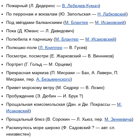
Пожарный (Л. Дидерихс —
В. Лебедев-Кумач
)
По перронам и вокзалам (Ю. Запольская —
Н. Лабковский
)
Под звёздами балканскими (
М. Блантер
—
М. Исаковский
)
Пока (Д. Юманс — Л. Давидович)
Полюбила я парнишку (
М. Блантер
—
М. Исаковский
)
Полюшко-поле (
Л. Книппер
— В. Гусев)
Посмотри, посмотри (Е. Жарковский — В. Винников)
Портрет (Г. Гольд — М. Орцеви)
Прекрасная маркиза (П. Мисраки — Бах, А. Лаверн, П.
Мисраки, пер.
А. Безыменского
)
Привет морскому ветру (М. Сидрер — В. Лозин)
Пробуждение (Э. Дюбин — И. Брук ?)
Прощальная комсомольская (Дан. и Дм. Покрассы —
М.
Исаковский
)
Прощальный блюз (В. Сорокин — Л. Хьюз, пер.
М. Зенкевича
)
Раскинулось море широко (Ф. Садовский ? — авт. сл.
неизвестен)