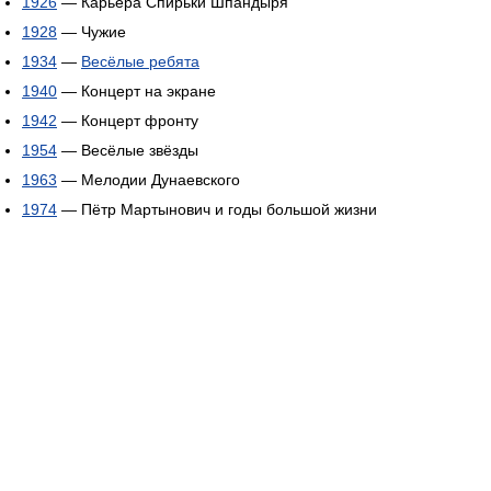
1926
— Карьера Спирьки Шпандыря
1928
— Чужие
1934
—
Весёлые ребята
1940
— Концерт на экране
1942
— Концерт фронту
1954
— Весёлые звёзды
1963
— Мелодии Дунаевского
1974
— Пётр Мартынович и годы большой жизни