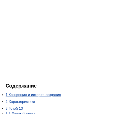
Содержание
1
Концепция и история создания
2
Характеристика
3
Готэй 13
3.1
Первый отряд