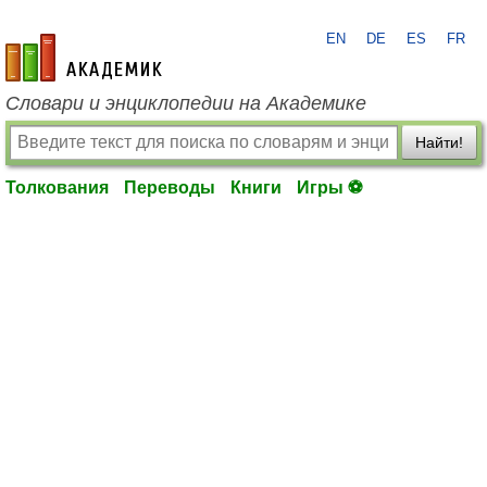
EN
DE
ES
FR
academic.ru
Словари и энциклопедии на Академике
Найти!
Толкования
Переводы
Книги
Игры ⚽