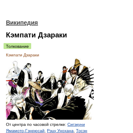
Википедия
Кэмпати Дзараки
Толкование
Кэмпати Дзараки
От центра по часовой стрелке:
Сигэкуни
Ямамото-Гэнрюсай
,
Рэцу Унохана
,
Тосэн