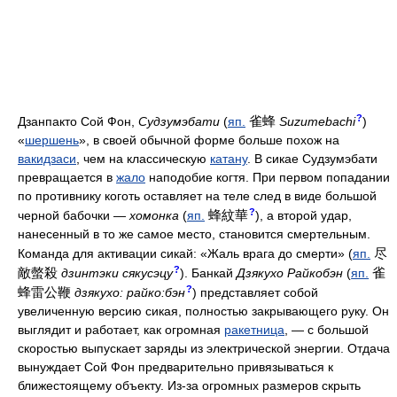
?
雀蜂
Дзанпакто Сой Фон,
Судзумэбати
(
яп.
Suzumebachi
)
«
шершень
», в своей обычной форме больше похож на
вакидзаси
, чем на классическую
катану
. В сикае Судзумэбати
превращается в
жало
наподобие когтя. При первом попадании
по противнику коготь оставляет на теле след в виде большой
?
蜂紋華
черной бабочки —
хомонка
(
яп.
), а второй удар,
нанесенный в то же самое место, становится смертельным.
尽
Команда для активации сикай: «Жаль врага до смерти» (
яп.
?
敵螫殺
雀
дзинтэки сякусэцу
). Банкай
Дзякухо Райкобэн
(
яп.
?
蜂雷公鞭
дзякухо: райко:бэн
) представляет собой
увеличенную версию сикая, полностью закрывающего руку. Он
выглядит и работает, как огромная
ракетница
, — с большой
скоростью выпускает заряды из электрической энергии. Отдача
вынуждает Сой Фон предварительно привязываться к
ближестоящему объекту. Из-за огромных размеров скрыть