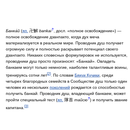
?
卍解
Банка́й
(
яп.
bankai
, досл. «полное освобождение») —
полное освобождение дзанпакто, когда дух меча
материализуется в реальном мире. Проводник душ получает
огромную силу и полностью раскрывает потенциал своего
дзанпакто. Никаких словесных формулировок не используется,
проводники душ просто произносят: «Банкай». Овладеть
банкаем могут только немногие, наиболее талантливые воины,
[2]
тренируясь сотни лет
. По словам
Бякуи Кучики
, среди
четырех благородных семейств в Сообществе душ только один
человек из нескольких
поколений
рождается со способностью
получить банкай. Проводник душ, владеющий банкаем, может
?
隊首
пройти специальный тест (
яп.
тайсю
) и получить звание
[3]
капитана.