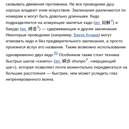
сковывать движения противника. Не все проводники душ
хорошо владеют этим искусством. Заклинания различаются по
номерам и могут быть довольно длинными. Кидо
?
始解
подразделяется на атакующие заклятья хадо (
яп.
) и
?
縛道
бакудо (
яп.
) — сдерживающие и другие заклинания.
Некоторые проводники (например,
Бякуя Кучики
) могут
атаковать кидо и без предварительного заклинания, а просто
произнеся вслух его название. Также возможно использование
[5]
одновременно двух кидо.
Особняком также стоит техника
?
瞬歩
быстрых шагов «сюмпо» (
яп.
shunpo
, «мерцающий
шаг»), которая позволяет почти моментально передвигаться на
большие расстояния — быстрее, чем может уследить глаз
нетренированного воина.