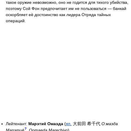
такое оружие невозможно, оно не годится для тихого убийства,
поэтому Сой Фон предпочитает им не пользоваться — банкай
оскорбляет её достоинство как лидера Отряда тайных
операций.
大前田 希千代
Лейтенант:
Марэтиё Омаэда
(
яп.
О:маэда
?
Марэтиё
,
Oomaeda Marechiyo
)