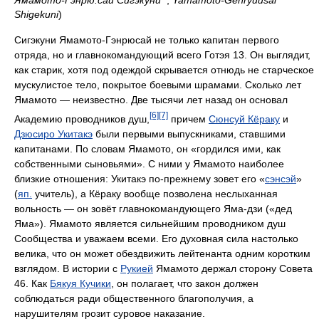
Shigekuni
)
Сигэкуни Ямамото-Гэнрюсай не только капитан первого
отряда, но и главнокомандующий всего Готэя 13. Он выглядит,
как старик, хотя под одеждой скрывается отнюдь не старческое
мускулистое тело, покрытое боевыми шрамами. Сколько лет
Ямамото — неизвестно. Две тысячи лет назад он основал
[6]
[7]
Академию проводников душ,
причем
Сюнсуй Кёраку
и
Дзюсиро Укитакэ
были первыми выпускниками, ставшими
капитанами. По словам Ямамото, он «гордился ими, как
собственными сыновьями». С ними у Ямамото наиболее
близкие отношения: Укитакэ по-прежнему зовет его «
сэнсэй
»
(
яп.
учитель), а Кёраку вообще позволена неслыханная
вольность — он зовёт главнокомандующего Яма-дзи («дед
Яма»). Ямамото является сильнейшим проводником душ
Сообщества и уважаем всеми. Его духовная сила настолько
велика, что он может обездвижить лейтенанта одним коротким
взглядом. В истории с
Рукией
Ямамото держал сторону Совета
46. Как
Бякуя Кучики
, он полагает, что закон должен
соблюдаться ради общественного благополучия, а
нарушителям грозит суровое наказание.