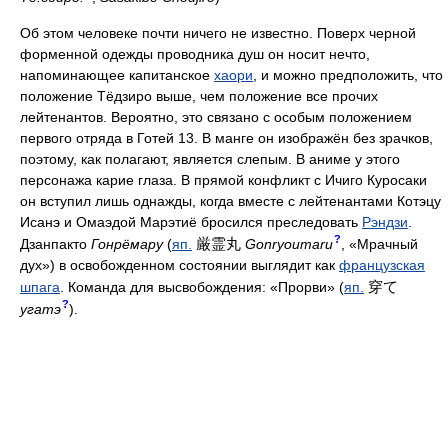
Об этом человеке почти ничего не известно. Поверх черной
форменной одежды проводника душ он носит нечто,
напоминающее капитанское
хаори
, и можно предположить, что
положение Тёдзиро выше, чем положение все прочих
лейтенантов. Вероятно, это связано с особым положением
первого отряда в Готей 13. В манге он изображён без зрачков,
поэтому, как полагают, является слепым. В аниме у этого
персонажа карие глаза. В прямой конфликт с Ичиго Куросаки
он вступил лишь однажды, когда вместе с лейтенантами Котэцу
Исанэ и Омаэдой Марэтиё бросился преследовать
Рэндзи
.
?
厳霊丸
Дзанпакто
Гонрёмару
(
яп.
Gonryoumaru
, «Мрачный
дух») в освобожденном состоянии выглядит как
французская
穿て
шпага
. Команда для высвобождения: «Прорви» (
яп.
?
угатэ
).