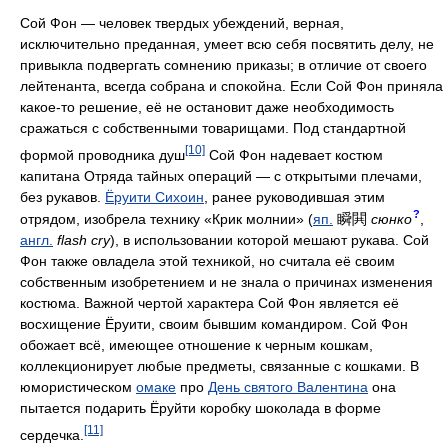
Сой Фон — человек твердых убеждений, верная,
исключительно преданная, умеет всю себя посвятить делу, не
привыкла подвергать сомнению приказы; в отличие от своего
лейтенанта, всегда собрана и спокойна. Если Сой Фон приняла
какое-то решение, её не остановит даже необходимость
сражаться с собственными товарищами. Под стандартной
[10]
формой проводника душ
Сой Фон надевает костюм
капитана Отряда тайных операций — с открытыми плечами,
без рукавов.
Ёруити Сихоин
, ранее руководившая этим
?
瞬閧
отрядом, изобрела технику «Крик молнии» (
яп.
сюнко
,
англ.
flash cry
), в использовании которой мешают рукава. Сой
Фон также овладела этой техникой, но считала её своим
собственным изобретением и не знала о причинах изменения
костюма. Важной чертой характера Сой Фон является её
восхищение Ёруити, своим бывшим командиром. Сой Фон
обожает всё, имеющее отношение к черным кошкам,
коллекционирует любые предметы, связанные с кошками. В
юмористическом
омаке
про
День святого Валентина
она
пытается подарить Ёруйти коробку шоколада в форме
[11]
сердечка.