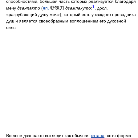
способностями, большая часть которых реализуется благодаря
?
斬魄刀
мечу
дзанпакто
(
яп.
дзампакуто:
, досл.
«разрубающий душу меч»), который есть у каждого проводника
душ и является своеобразным воплощением его духовной
силы.
Внешне дзанпакто выглядит как обычная
катана
, хотя форма