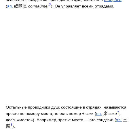
?
総隊長
(
яп.
со:тайтё:
). Он управляет всеми отрядами.
Остальные проводники душ, состоящие в отрядах, называются
?
席
просто по номеру места, то есть номер + сэки (
яп.
сэки
,
三
досл. «место»). Например, третье место — это сандзэки (
яп.
?
席
).