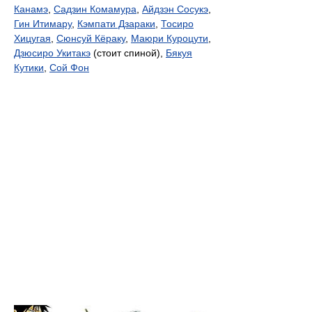
Канамэ
,
Садзин Комамура
,
Айдзэн Сосукэ
,
Гин Итимару
,
Кэмпати Дзараки
,
Тосиро
Хицугая
,
Сюнсуй Кёраку
,
Маюри Куроцути
,
Дзюсиро Укитакэ
(стоит спиной),
Бякуя
Кутики
,
Сой Фон