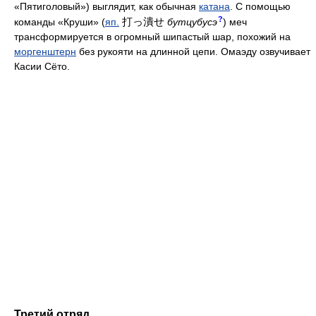
«Пятиголовый») выглядит, как обычная
катана
. С помощью
?
打っ潰せ
команды «Круши» (
яп.
бутцубусэ
) меч
трансформируется в огромный шипастый шар, похожий на
моргенштерн
без рукояти на длинной цепи. Омаэду озвучивает
Касии Сёто.
Третий отряд