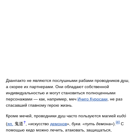
Дзанпакто не являются послушными рабами проводников душ,
а скорее их партнерами. Они обладают собственной
индивидуальностью и могут становиться полноценными
персонажами — как, например, меч
Ичиго Куросаки
, не раз
спасавший главному герою жизнь.
Кроме мечей, проводники душ часто пользуются магией
кидо́
[4]
?
鬼道
(
яп.
, «искусство
демонов
»,
букв. «путь демона»
).
С
помощью кидо можно лечить, атаковать, защищаться,