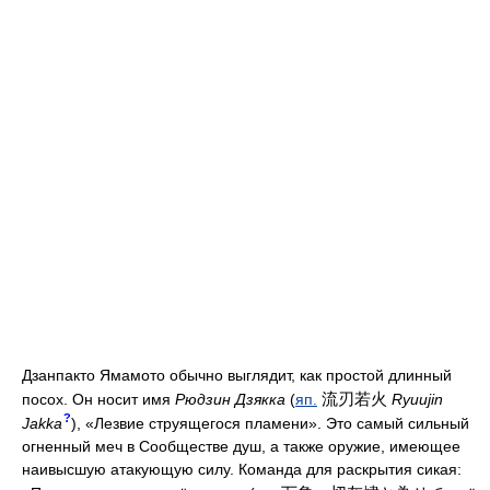
Дзанпакто Ямамото обычно выглядит, как простой длинный
流刃若火
посох. Он носит имя
Рюдзин Дзякка
(
яп.
Ryuujin
?
Jakka
), «Лезвие струящегося пламени». Это самый сильный
огненный меч в Сообществе душ, а также оружие, имеющее
наивысшую атакующую силу. Команда для раскрытия сикая: