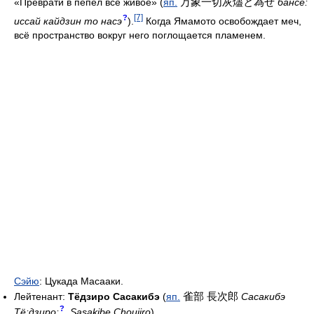
万象一切灰燼と為せ
«Преврати в пепел всё живое» (
яп.
бансё:
[7]
?
иссай кайдзин то насэ
).
Когда Ямамото освобождает меч,
всё пространство вокруг него поглощается пламенем.
Сэйю
: Цукада Масааки.
雀部 長次郎
Лейтенант:
Тёдзиро Сасакибэ
(
яп.
Сасакибэ
?
Тё:дзиро:
,
Sasakibe Choujiro
)