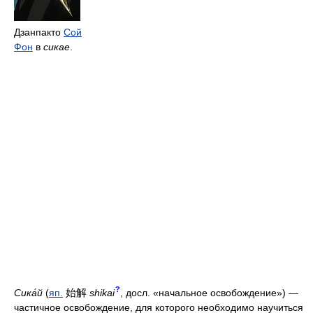
Дзанпакто
Сой
Фон
в
сикае
.
?
始解
Сика́й
(
яп.
shikai
, досл. «начальное освобождение») —
частичное освобождение, для которого необходимо научиться