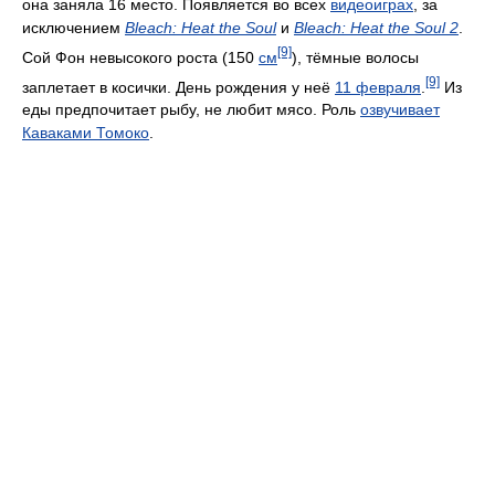
она заняла 16 место. Появляется во всех
видеоиграх
, за
исключением
Bleach: Heat the Soul
и
Bleach: Heat the Soul 2
.
[9]
Сой Фон невысокого роста (150
см
), тёмные волосы
[9]
заплетает в косички. День рождения у неё
11 февраля
.
Из
еды предпочитает рыбу, не любит мясо. Роль
озвучивает
Каваками Томоко
.