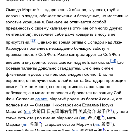
Омаэда Марэтиё — здоровенный обжора, глуповат, груб и
довольно жаден, обожает печенье и безвкусные, но массивные
золотые украшения. Вначале не отличается особой
преданностью своему капитану (в отличие от многих других
лейтенантов), позволяет себе даже ковырять в носу в её
[13]
присутствии.
Однако во время битвы с Эспадой над Лже-
Каракурой проявляет, неожиданно большую заботу и
привязанность к Сой Фон. Резко контрастирует со Сой Фон
[14]
внешне и внутренне, возвышается над ней, как скала.
Его
боевые таланты довольно стандартны. Он очень силен
физически и довольно неплохо владеет сюнпо. Вполне
вероятно, он получил место лейтенанта благодаря протекции
семьи. Тем не менее, своего противника-аранкара он
побеждает, а в момент опасности бросается на защиту Сой
Фон. Согласно
омаке
, Марэтиё родом из богатой семьи, его
полное имя — Омаэда Никкотароэмон Ёсиаямэ Носукэ
?
大前田 日光田郎右衛門 美菖蒲介 希千代
Марэтиё (
яп.
); у него
?
希ノ進
также есть отец по имени Марэносин (
яп.
), мать
?
?
希華
希美
Марэка (
яп.
), старшая сестра Марэми (
яп.
),
?
希次郎三郎
младший брат Марэдзиромабуро (
яп.
) и младшая