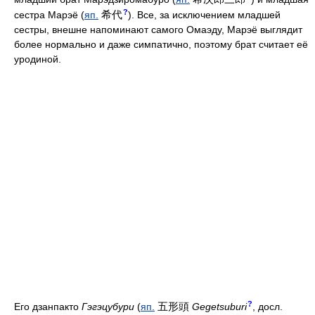
?
希代
сестра Марэё (
яп.
). Все, за исключением младшей
сестры, внешне напоминают самого Омаэду, Марэё выглядит
более нормально и даже симпатично, поэтому брат считает её
уродиной.
?
五形頭
Его дзанпакто
Гэгэцубури
(
яп.
Gegetsuburi
, досл.