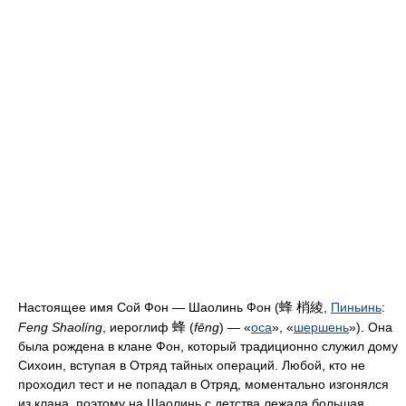
蜂 梢綾
Настоящее имя Сой Фон — Шаолинь Фон (
,
Пиньинь
:
蜂
Feng Shaolíng
, иероглиф
(
fēng
) — «
оса
», «
шершень
»). Она
была рождена в клане Фон, который традиционно служил дому
Сихоин, вступая в Отряд тайных операций. Любой, кто не
проходил тест и не попадал в Отряд, моментально изгонялся
из клана, поэтому на Шаолинь с детства лежала большая