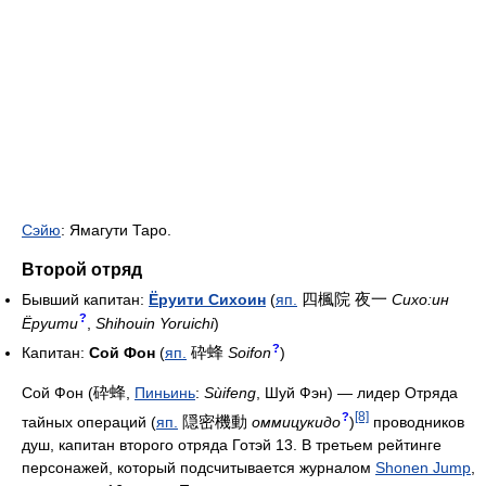
Сэйю
: Ямагути Таро.
Второй отряд
四楓院 夜一
Бывший капитан:
Ёруити Сихоин
(
яп.
Сихо:ин
?
Ёруити
,
Shihouin Yoruichi
)
?
砕蜂
Капитан:
Сой Фон
(
яп.
Soifon
)
砕蜂
Сой Фон (
,
Пиньинь
:
Sùifeng
, Шуй Фэн) — лидер Отряда
[8]
?
隠密機動
тайных операций (
яп.
оммицукидо
)
проводников
душ, капитан второго отряда Готэй 13. В третьем рейтинге
персонажей, который подсчитывается журналом
Shonen Jump
,