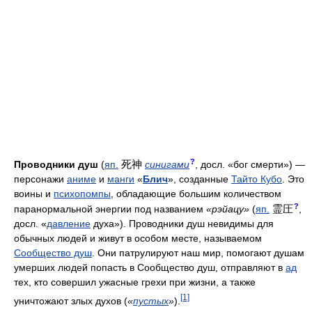
?
死神
Проводники душ
(
яп.
синигами
, досл. «бог смерти») —
персонажи
аниме
и
манги
«
Блич
», созданные
Тайто Кубо
. Это
воины и
психопомпы
, обладающие большим количеством
?
霊圧
паранормальной энергии под названием
«рэйацу»
(
яп.
,
досл. «
давление
духа»). Проводники душ невидимы для
обычных людей и живут в особом месте, называемом
Сообщество душ
. Они патрулируют наш мир, помогают душам
умерших людей попасть в Сообщество душ, отправляют в
ад
тех, кто совершил ужасные грехи при жизни, а также
[1]
уничтожают злых духов (
«
пустых
»
).