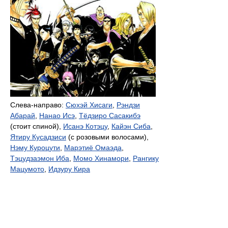
Слева-направо:
Сюхэй Хисаги
,
Рэндзи
Абарай
,
Нанао Исэ
,
Тёдзиро Сасакибэ
(стоит спиной),
Исанэ Котэцу
,
Кайэн Сиба
,
Ятиру Кусадзиси
(с розовыми волосами),
Нэму Куроцути
,
Марэтиё Омаэда
,
Тэцудзаэмон Иба
,
Момо Хинамори
,
Рангику
Мацумото
,
Идзуру Кира