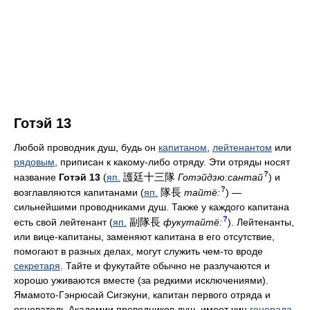
Готэй 13
Любой проводник душ, будь он
капитаном
,
лейтенантом
или
рядовым
, приписан к какому-либо отряду. Эти отряды носят
?
護廷十三隊
название
Готэй 13
(
яп.
Готэйдзю:сантай
) и
?
隊長
возглавляются капитанами (
яп.
тайтё:
) —
сильнейшими проводниками душ. Также у каждого капитана
?
副隊長
есть свой лейтенант (
яп.
фукутайтё:
). Лейтенанты,
или вице-капитаны, заменяют капитана в его отсутствие,
помогают в разных делах, могут служить чем-то вроде
секретаря
. Тайте и фукутайте обычно не разлучаются и
хорошо уживаются вместе (за редкими исключениями).
Ямамото-Гэнрюсай Сигэкуни, капитан первого отряда и
основатель Академии проводников душ, имеет чин
генерала