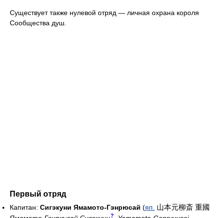
Существует также нулевой отряд — личная охрана короля
Сообщества душ.
Первый отряд
山本元柳斎 重國
Капитан:
Сигэкуни Ямамото-Гэнрюсай
(
яп.
?
Ямамото-Гэнрю:сай Сигэкуни
,
Yamamoto-Genryuusai