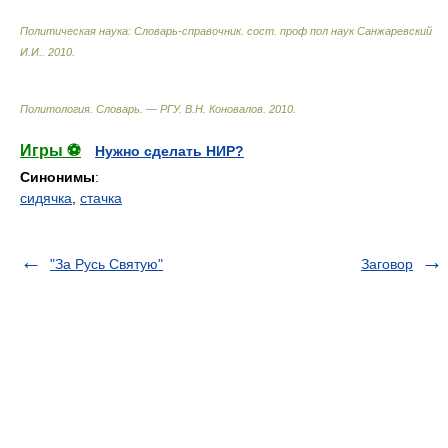
Политическая наука: Словарь-справочник
.
сост. проф пол наук Санжаревский
И.И.
.
2010
.
Политология. Словарь. — РГУ
.
В.Н. Коновалов
.
2010
.
Игры ⚽
Нужно сделать НИР?
Синонимы
:
сидячка
,
стачка
"За Русь Святую"
Заговор