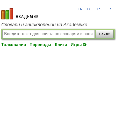
EN
DE
ES
FR
academic.ru
Словари и энциклопедии на Академике
Найти!
Толкования
Переводы
Книги
Игры ⚽