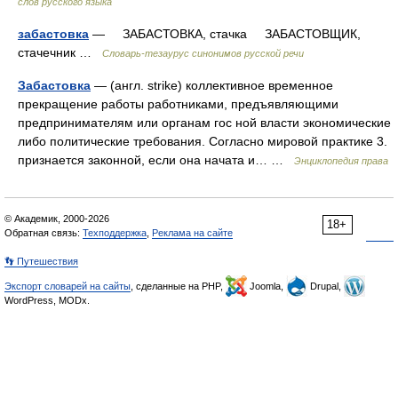
слов русского языка
забастовка
— ЗАБАСТОВКА, стачка ЗАБАСТОВЩИК,
стачечник …
Словарь-тезаурус синонимов русской речи
Забастовка
— (англ. strike) коллективное временное
прекращение работы работниками, предъявляющими
предпринимателям или органам гос ной власти экономические
либо политические требования. Согласно мировой практике 3.
признается законной, если она начата и… …
Энциклопедия права
© Академик, 2000-2026
18+
Обратная связь:
Техподдержка
,
Реклама на сайте
👣 Путешествия
Экспорт словарей на сайты
, сделанные на PHP,
Joomla,
Drupal,
WordPress, MODx.