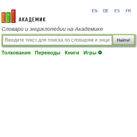
EN
DE
ES
FR
academic.ru
Словари и энциклопедии на Академике
Найти!
Толкования
Переводы
Книги
Игры ⚽