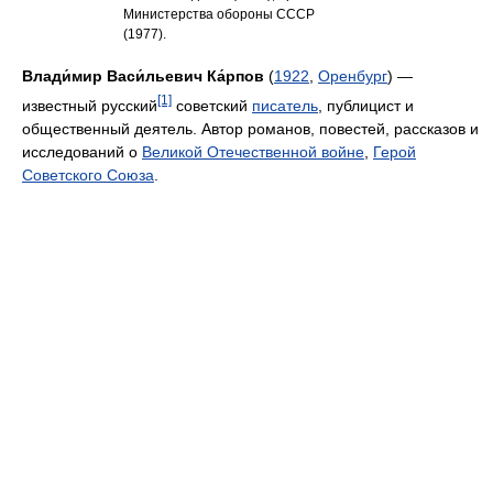
Министерства обороны СССР
(1977).
Влади́мир Васи́льевич Ка́рпов
(
1922
,
Оренбург
) —
[1]
известный русский
советский
писатель
, публицист и
общественный деятель. Автор романов, повестей, рассказов и
исследований о
Великой Отечественной войне
,
Герой
Советского Союза
.