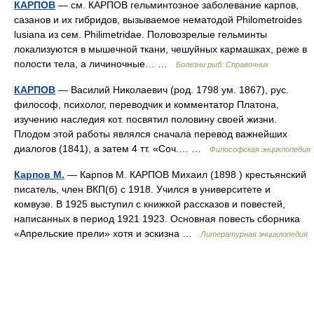
КАРПОВ
— см. КАРПОВ гельминтозное заболевание карпов,
сазанов и их гибридов, вызываемое нематодой Philometroides
lusiana из сем. Philimetridae. Половозрелые гельминты
локализуются в мышечной ткани, чешуйных кармашках, реже в
полости тела, а личиночные… …
Болезни рыб: Справочник
КАРПОВ
— Василий Николаевич (род. 1798 ум. 1867), рус.
философ, психолог, переводчик и комментатор Платона,
изучению наследия кот. посвятил половину своей жизни.
Плодом этой работы являлся сначала перевод важнейших
диалогов (1841), а затем 4 тт. «Соч.… …
Философская энциклопедия
Карпов М.
— Карпов М. КАРПОВ Михаил (1898 ) крестьянский
писатель, член ВКП(б) с 1918. Учился в университете и
комвузе. В 1925 выступил с книжкой рассказов и повестей,
написанных в период 1921 1923. Основная повесть сборника
«Апрельские прели» хотя и эскизна …
Литературная энциклопедия