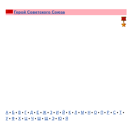
Герой Советского Союза
А
•
Б
•
В
•
Г
•
Д
•
Е
•
Ж
•
З
•
И
•
Й
•
К
•
Л
•
М
•
Н
•
О
•
П
•
Р
•
С
•
Т
•
У
•
Ф
•
Х
•
Ц
•
Ч
•
Ш
•
Щ
•
Э
•
Ю
•
Я