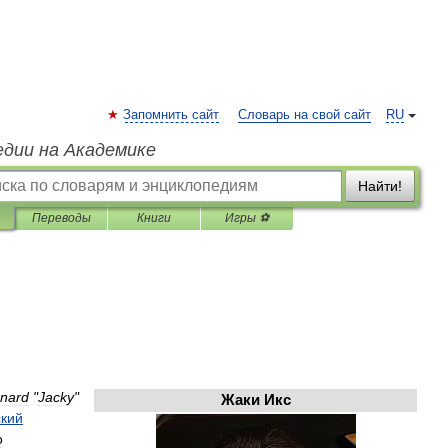
Запомнить сайт
Словарь на свой сайт
RU
едии на Академике
Найти!
Переводы
Книги
Игры ⚽
nard
"
Jacky
"
Жаки
Икс
ский
о