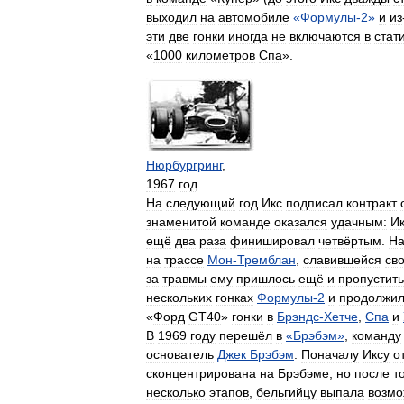
выходил
на
автомобиле
«
Формулы
-
2
»
и
из
эти
две
гонки
иногда
не
включаются
в
стат
«
1000
километров
Спа
».
Нюрбургринг
,
1967
год
На
следующий
год
Икс
подписал
контракт
знаменитой
команде
оказался
удачным:
И
ещё
два
раза
финишировал
четвёртым
.
Н
на
трассе
Мон
-
Тремблан
,
славившейся
св
за
травмы
ему
пришлось
ещё
и
пропустить
нескольких
гонках
Формулы
-
2
и
продолжи
«
Форд
GT40
»
гонки
в
Брэндс
-
Хетче
,
Спа
и
В
1969
году
перешёл
в
«
Брэбэм
»
,
команду
основатель
Джек
Брэбэм
.
Поначалу
Иксу
о
сконцентрирована
на
Брэбэме
,
но
после
т
несколько
этапов
,
бельгийцу
выпала
возмо