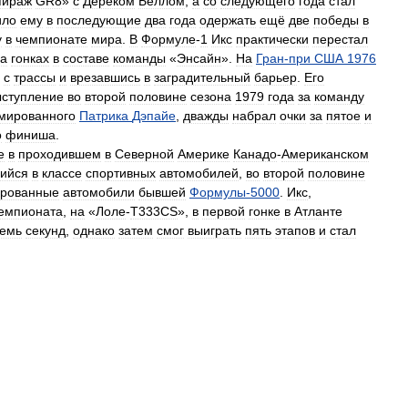
ираж
GR8
»
c
Дереком
Беллом
,
а
со
следующего
года
стал
ило
ему
в
последующие
два
года
одержать
ещё
две
победы
в
у
в
чемпионате
мира
.
В
Формуле
-
1
Икс
практически
перестал
а
гонках
в
составе
команды
«
Энсайн
».
На
Гран
-
при
США
1976
с
трассы
и
врезавшись
в
заградительный
барьер
.
Его
ыступление
во
второй
половине
сезона
1979
года
за
команду
мированного
Патрика
Дэпайе
,
дважды
набрал
очки
за
пятое
и
о
финиша
.
е
в
проходившем
в
Северной
Америке
Канадо
-
Американском
ийся
в
классе
спортивных
автомобилей
,
во
второй
половине
ированные
автомобили
бывшей
Формулы
-
5000
.
Икс
,
емпионата
,
на
«
Лоле
-
T333CS
»,
в
первой
гонке
в
Атланте
емь
секунд
,
однако
затем
смог
выиграть
пять
этапов
и
стал