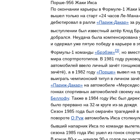
Порше
-
956
Жаки
Икса
По
окончании
карьеры
в
Формуле
-
1
Жаки
вышел
только
на
старт
«
24
часов
Ле
-
Мана
дебютировал
в
ралли
«
Париж
-
Дакар
»
за
р
выступлении
был
известный
актёр
Клод
Бр
добрался
.
Неудача
была
компенсирована
и
одержал
уже
пятую
победу
в
карьере
в
э
[
3
]
Формулы
-
1
команды
«
Брэбэм
»
,
но
вмест
мира
спортпрототипов
.
В
1981
году
руково
автомобилей
ввело
личный
зачёт
гонщико
зачётё
),
а
в
1982
году
«
Порше
»
вывел
на
т
выиграть
чемпионский
титул
в
личном
зачё
«
Париж
-
Дакар
»
на
автомобиле
«
Мерседес
гонках
спортивных
автомобилей
своему
на
Беллофу
.
Также
в
1984
году
Икс
был
дирек
было
прервано
на
32
-
м
круге
из
-
за
дождя
.
Сезон
1985
года
был
омрачён
трагедией
в
повороте
О
Руж
автомобиль
Икса
столкнул
бывший
напарник
Икса
по
команде
вылете
сезона
1985
года
Икс
ушел
из
гонок
спорт
В
конце
80
-
х
—
начале
90
-
х
годов
он
участ