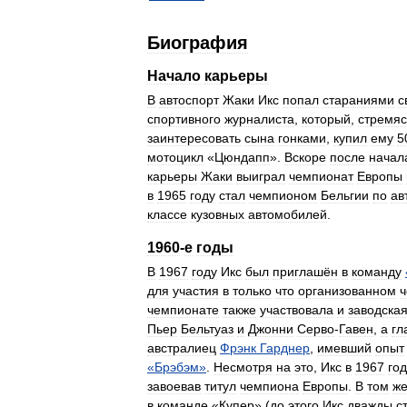
Биография
Начало
карьеры
В
автоспорт
Жаки
Икс
попал
стараниями
с
спортивного
журналиста
,
который
,
стремяс
заинтересовать
сына
гонками
,
купил
ему
5
мотоцикл
«
Цюндапп
».
Вскоре
после
начал
карьеры
Жаки
выиграл
чемпионат
Европы
в
1965
году
стал
чемпионом
Бельгии
по
ав
классе
кузовных
автомобилей
.
1960
-
е
годы
В
1967
году
Икс
был
приглашён
в
команду
для
участия
в
только
что
организованном
ч
чемпионате
также
участвовала
и
заводска
Пьер
Бельтуаз
и
Джонни
Серво
-
Гавен
,
а
гл
австралиец
Фрэнк
Гарднер
,
имевший
опыт
«
Брэбэм
»
.
Несмотря
на
это
,
Икс
в
1967
год
завоевав
титул
чемпиона
Европы
.
В
том
ж
в
команде
«
Купер
» (
до
этого
Икс
дважды
с