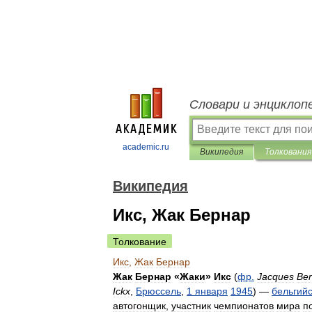
Словари и энциклоп
academic.ru
Википедия
Толкования
Википедия
Икс, Жак Бернар
Толкование
Икс
,
Жак
Бернар
Жак
Бернар
«
Жаки
»
Икс
(
фр
.
Jacques
Ber
Ickx
,
Брюссель
,
1
января
1945
) —
бельгий
автогонщик
,
участник
чемпионатов
мира
п