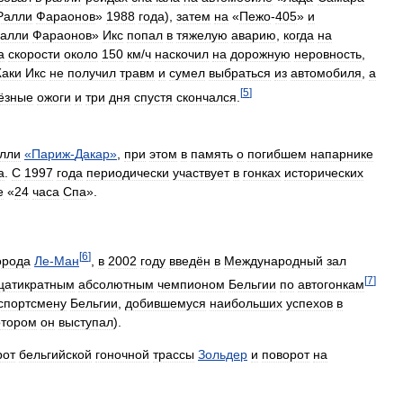
Ралли
Фараонов
»
1988
года
),
затем
на
«
Пежо
-
405
»
и
алли
Фараонов
»
Икс
попал
в
тяжелую
аварию
,
когда
на
а
скорости
около
150
км
/
ч
наскочил
на
дорожную
неровность
,
аки
Икс
не
получил
травм
и
сумел
выбраться
из
автомобиля
,
а
[
5
]
ёзные
ожоги
и
три
дня
спустя
скончался
.
лли
«
Париж
-
Дакар
»
,
при
этом
в
память
о
погибшем
напарнике
а
.
С
1997
года
периодически
участвует
в
гонках
исторических
е
«
24
часа
Спа
».
[
6
]
орода
Ле
-
Ман
,
в
2002
году
введён
в
Международный
зал
[
7
]
цатикратным
абсолютным
чемпионом
Бельгии
по
автогонкам
спортсмену
Бельгии
,
добившемуся
наибольших
успехов
в
отором
он
выступал
).
рот
бельгийской
гоночной
трассы
Зольдер
и
поворот
на