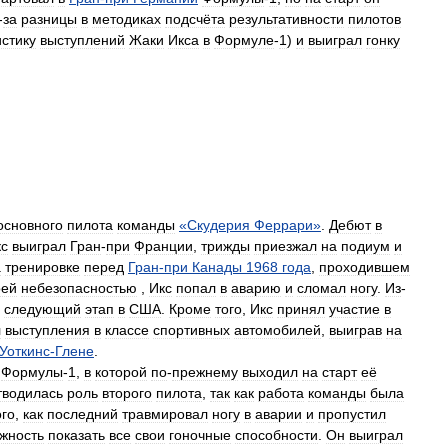
-
за
разницы
в
методиках
подсчёта
результативности
пилотов
истику
выступлений
Жаки
Икса
в
Формуле
-
1
)
и
выиграл
гонку
основного
пилота
команды
«
Скудерия
Феррари
»
.
Дебют
в
кс
выиграл
Гран
-
при
Франции
,
трижды
приезжал
на
подиум
и
а
тренировке
перед
Гран
-
при
Канады
1968
года
,
проходившем
оей
небезопасностью
,
Икс
попал
в
аварию
и
сломал
ногу
.
Из
-
следующий
этап
в
США
.
Кроме
того
,
Икс
принял
участие
в
л
выступления
в
классе
спортивных
автомобилей
,
выиграв
на
Уоткинс
-
Глене
.
Формулы
-
1
,
в
которой
по
-
прежнему
выходил
на
старт
её
тводилась
роль
второго
пилота
,
так
как
работа
команды
была
ого
,
как
последний
травмировал
ногу
в
аварии
и
пропустил
жность
показать
все
свои
гоночные
способности
.
Он
выиграл