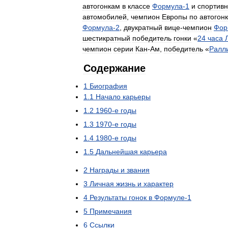
автогонкам
в
классе
Формула
-
1
и
спортив
автомобилей
,
чемпион
Европы
по
автогон
Формула
-
2
,
двукратный
вице
-
чемпион
Фор
шестикратный
победитель
гонки
«
24
часа
чемпион
серии
Кан
-
Ам
,
победитель
«
Ралл
Содержание
1
Биография
1
.
1
Начало
карьеры
1
.
2
1960
-
е
годы
1
.
3
1970
-
е
годы
1
.
4
1980
-
е
годы
1
.
5
Дальнейшая
карьера
2
Награды
и
звания
3
Личная
жизнь
и
характер
4
Результаты
гонок
в
Формуле
-
1
5
Примечания
6
Ссылки