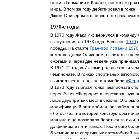
гонки
в
Германии
и
Канаде
,
несколько
раз
мира
.
В
том
же
году
дебютировал
в
гонке
«
Джеки
Оливером
и
с
первого
же
раза
суме
1970
-
е
годы
В
1970
году
Жаки
Икс
вернулся
в
команду
выступления
до
1973
года
.
В
сезоне
1970
победы
.
На
старте
Гран
-
при
Испании
1970
команде
Джеки
Оливером
,
вылетел
с
трас
ожогами
и
через
две
недели
уже
принимал
В
1971
-
72
годах
Икс
выиграл
две
гонки
чем
чемпионате
.
В
гонках
спортивных
автомоб
выиграл
шесть
гонок
на
автомобиле
«
Ферр
В
1973
году
выиграл
гонки
чемпионата
спо
перешёл
из
«
Феррари
»
в
переживавшую
н
лишь
двух
третьих
мест
в
сезоне
.
Это
было
модификацией
автомобиля
,
разработанно
«
Лотос
-
76
»,
на
которой
конструкторы
нача
машина
ещё
позволяла
бороться
за
очки
,
до
финиша
в
пяти
гонках
.
После
ещё
боле
В
чемпионате
спортивных
автомобилей
вы