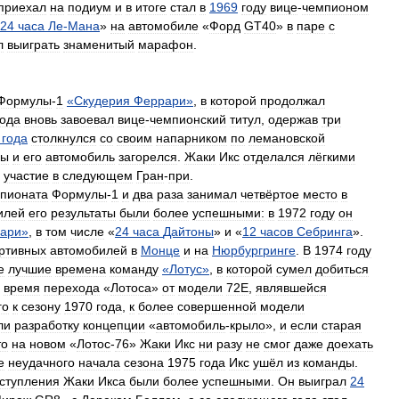
приехал
на
подиум
и
в
итоге
стал
в
1969
году
вице
-
чемпионом
24
часа
Ле
-
Мана
»
на
автомобиле
«
Форд
GT40
»
в
паре
с
л
выиграть
знаменитый
марафон
.
Формулы
-
1
«
Скудерия
Феррари
»
,
в
которой
продолжал
года
вновь
завоевал
вице
-
чемпионский
титул
,
одержав
три
года
столкнулся
со
своим
напарником
по
лемановской
сы
и
его
автомобиль
загорелся
.
Жаки
Икс
отделался
лёгкими
участие
в
следующем
Гран
-
при
.
пионата
Формулы
-
1
и
два
раза
занимал
четвёртое
место
в
илей
его
результаты
были
более
успешными:
в
1972
году
он
ари
»
,
в
том
числе
«
24
часа
Дайтоны
»
и
«
12
часов
Себринга
».
ртивных
автомобилей
в
Монце
и
на
Нюрбургринге
.
В
1974
году
е
лучшие
времена
команду
«
Лотус
»
,
в
которой
сумел
добиться
время
перехода
«
Лотоса
»
от
модели
72Е
,
являвшейся
го
к
сезону
1970
года
,
к
более
совершенной
модели
ли
разработку
концепции
«
автомобиль
-
крыло
»,
и
если
старая
то
на
новом
«
Лотос
-
76
»
Жаки
Икс
ни
разу
не
смог
даже
доехать
е
неудачного
начала
сезона
1975
года
Икс
ушёл
из
команды
.
ступления
Жаки
Икса
были
более
успешными
.
Он
выиграл
24