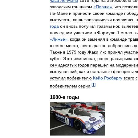
часа
Ле
-
Мана
1975
года
на
автомобиле
«
М
заводским
гонщиком
«
Порше
»
,
что
позвол
Ле
-
Мане
и
принести
своей
команде
побед
выступать
,
лишь
эпизодически
появляясь
н
года
он
вновь
получил
травмы
ног
,
вылетев
последним
участием
в
Формуле
-
1
стало
в
«
Лижье
»
,
когда
он
заменял
в
команде
трав
шестое
место
,
шесть
раз
не
добравшись
д
Также
в
1979
году
Жаки
Икс
принял
участи
кубке
.
Этот
чемпионат
,
ранее
разыгрывавш
семидесятых
годов
перешёл
на
модерниз
выступавший
,
как
и
остальные
фавориты
ч
уступил
победителю
Кейо
Росбергу
всего
с
[
1
]
победителем
серии
.
1980
-
е
годы