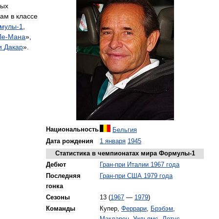
ных
кам
в
классе
мулы
-
1
,
Ле
-
Мана
»,
и
Дакар
».
Национальность
Бельгия
Дата
рождения
1
января
1945
Статистика
в
чемпионатах
мира
Формулы
-
1
Дебют
Гран
-
при
Италии
1967
года
Последняя
Гран
-
при
США
1979
года
гонка
Сезоны
13
(
1967
—
1979
)
Команды
Купер
,
Феррари
,
Брэбэм
,