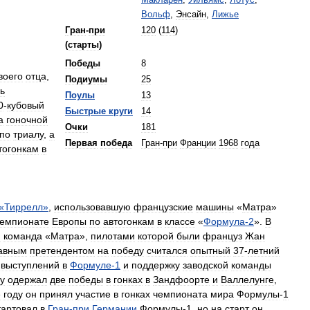
Макларен
,
Уильямс
,
Лотус
,
Вольф
,
Энсайн
,
Лижье
Гран
-
при
120
(
114
)
(
старты
)
Победы
8
воего
отца
,
Подиумы
25
ь
Поулы
13
0
-
кубовый
Быстрые
круги
14
а
гоночной
Очки
181
по
триалу
,
а
Первая
победа
Гран
-
при
Франции
1968
года
тогонкам
в
«
Тиррелл
»
,
использовавшую
французские
машины
«
Матра
»
емпионате
Европы
по
автогонкам
в
классе
«
Формула
-
2
».
В
я
команда
«
Матра
»,
пилотами
которой
были
француз
Жан
авным
претендентом
на
победу
считался
опытный
37
-
летний
выступлений
в
Формуле
-
1
и
поддержку
заводской
команды
у
одержал
две
победы
в
гонках
в
Зандфоорте
и
Валлелунге
,
е
году
он
принял
участие
в
гонках
чемпионата
мира
Формулы
-
1
тартовал
в
Гран
-
при
Германии
Формулы
-
1
,
но
на
старт
он