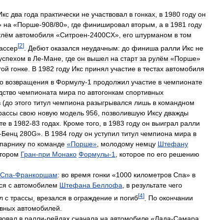
Икс
два
года
практически
не
участвовал
в
гонках
,
в
1980
году
он
»
на
«
Порше
-
908
/
80
»,
где
финишировал
вторым
,
а
в
1981
году
улём
автомобиля
«
Ситроен
-
2400CX
»,
его
штурманом
в
том
[
2
]
ассер
.
Дебют
оказался
неудачным:
до
финиша
ралли
Икс
не
успехом
в
Ле
-
Мане
,
где
он
вышел
на
старт
за
рулём
«
Порше
»
той
гонке
.
В
1982
году
Икс
принял
участие
в
тестах
автомобиля
о
возвращения
в
Формулу
-
1
продолжил
участие
в
чемпионате
дство
чемпионата
мира
по
автогонкам
спортивных
в
(
до
этого
титул
чемпиона
разыгрывался
лишь
в
командном
рассы
свою
новую
модель
956
,
позволившую
Иксу
дважды
те
в
1982
-
83
годах
.
Кроме
того
,
в
1983
году
он
выиграл
ралли
-
Бенц
280G
».
В
1984
году
он
уступил
титул
чемпиона
мира
в
парнику
по
команде
«
Порше
»
,
молодому
немцу
Штефану
тором
Гран
-
при
Монако
Формулы
-
1
,
которое
по
его
решению
Спа
-
Франкоршам
:
во
время
гонки
«
1000
километров
Спа
»
в
ся
с
автомобилем
Штефана
Беллофа
,
в
результате
чего
[
4
]
л
с
трассы
,
врезался
в
ограждение
и
погиб
.
По
окончании
ивных
автомобилей
.
вовал
в
ралли
-
рейдах
сначала
на
автомобиле
«
Лада
-
Самара