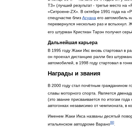
Т3
» (
лучший
результат
-
третье
место
на
«
«
Ситроене
-
ZX
».
В
октябре
1991
года
на
«
Р
спецучастке
близ
Асуана
его
автомобиль
н
перевернулся
несколько
раз
и
вспыхнул
.
Ж
его
штурман
Кристиан
Тарэн
получил
серь
Дальнейшая
карьера
В
1995
году
Жаки
Икс
вновь
стартовал
в
ра
он
проехал
дистанцию
ралли
без
штурман
автомобилей
,
в
1998
году
стартовал
в
гонк
Награды
и
звания
В
2000
году
стал
почётным
гражданином
г
славы
моторного
спорта
.
Является
двенад
(
это
звание
присваивается
по
итогам
года
автогонках
независимо
от
чемпионата
,
в
к
Именем
Жаки
Икса
названы
десятый
пово
[
8
]
итальянском
автодроме
Варано
.