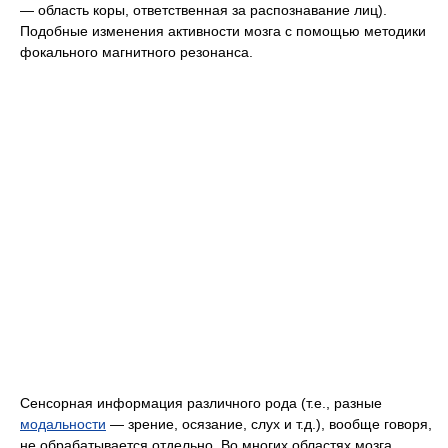
— область коры, ответственная за распознавание лиц).
Подобные изменения активности мозга с помощью методики
фокального магнитного резонанса.
Сенсорная информация различного рода (т.е., разные
модальности
— зрение, осязание, слух и т.д.), вообще говоря,
не обрабатывается отдельно. Во многих областях мозга,