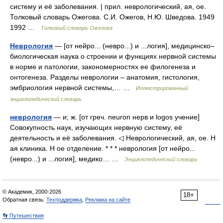
систему и её заболевания. | прил. неврологический, ая, ое.
Толковый словарь Ожегова. С.И. Ожегов, Н.Ю. Шведова. 1949
1992 …
Толковый словарь Ожегова
Неврология
— [от нейро... (невро...) и ...логия], медицинско–
биологическая наука о строении и функциях нервной системы
в норме и патологии, закономерностях ее филогенеза и
онтогенеза. Разделы неврологии – анатомия, гистология,
эмбриология нервной системы,… …
Иллюстрированный
энциклопедический словарь
неврология
— и; ж. [от греч. neuron нерв и logos учение]
Совокупность наук, изучающих нервную систему, её
деятельность и её заболевания. ◁ Неврологический, ая, ое. Н
ая клиника. Н ое отделение. * * * неврология [от нейро...
(невро...) и ...логия], медико… …
Энциклопедический словарь
© Академик, 2000-2026
18+
Обратная связь:
Техподдержка
,
Реклама на сайте
👣 Путешествия