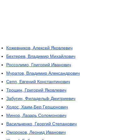
Кожевников, Алексей Яковлевич
Бехтерев, Владимир Михайлович
Россолимо, Григорий Иванович
Муратов, Владимир Александрович
Сепп, Евгений Константинович
Трошин, Григорий Яковлевич
Забугин, Филадельф Дмитриевич
Ходос, Хаим-Бер Гершонович
Минор, Лазарь Соломонович
Васильченко, Георгий Степанович
Омороков, Леонид Иванович