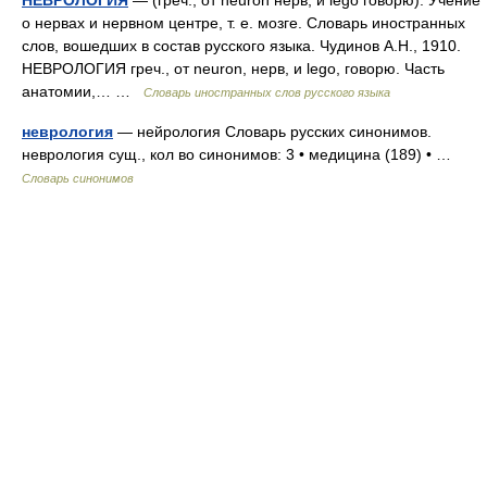
НЕВРОЛОГИЯ
— (греч., от neuron нерв, и lego говорю). Учение
о нервах и нервном центре, т. е. мозге. Словарь иностранных
слов, вошедших в состав русского языка. Чудинов А.Н., 1910.
НЕВРОЛОГИЯ греч., от neuron, нерв, и lego, говорю. Часть
анатомии,… …
Словарь иностранных слов русского языка
неврология
— нейрология Словарь русских синонимов.
неврология сущ., кол во синонимов: 3 • медицина (189) • …
Словарь синонимов