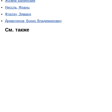
Жозеф Бабинский
Ниссль, Франц
Флатау, Эдвард
Дривотинов, Борис Владимирович
См. также