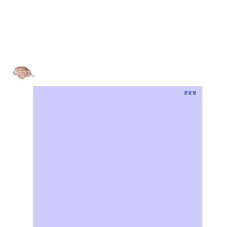
п
·
о
·
р