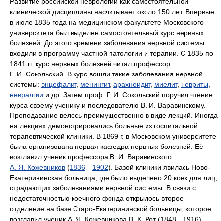
Развитие российской неврологии как самостоятельной
клинической дисциплины насчитывает около 150 лет. Впервые
в июле 1835 года на медицинском факультете Московского
университета был выделен самостоятельный курс нервных
болезней. До этого времени заболевания нервной системы
входили в программу частной патологии и терапии. С 1835 по
1841 гг. курс нервных болезней читал профессор
Г. И. Сокольский. В курс вошли такие заболевания нервной
системы:
энцефалит
,
менингит
,
арахноидит
,
миелит
,
невриты
,
невралгии
и др. Затем проф. Г. И. Сокольский поручил чтение
курса своему ученику и последователю В. И. Варавинскому.
Преподавание велось преимущественно в виде лекций. Иногда
на лекциях демонстрировались больные из госпитальной
терапевтической клиники. В 1869 г. в Московском университете
была организована первая кафедра нервных болезней. Её
возглавил ученик профессора В. И. Варавинского
А. Я. Кожевников
(
1836
—
1902
). Базой клиники явилась Ново-
Екатерининская больница, где было выделено 20 коек для лиц,
страдающих заболеваниями нервной системы. В связи с
недостаточностью коечного фонда открылось второе
отделение на базе Старо-Екатерининской больницы, которое
возглавил ученик А. Я. Кожевникова В. К. Рот (1848—1916).