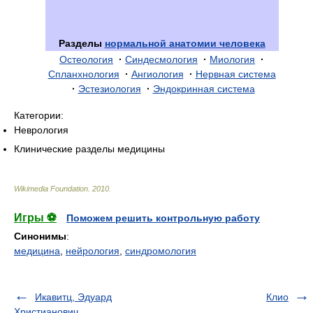
Разделы
нормальной анатомии человека
Остеология
·
Синдесмология
·
Миология
·
Спланхнология
·
Ангиология
·
Нервная система
·
Эстезиология
·
Эндокринная система
Категории:
Неврология
Клинические разделы медицины
Wikimedia Foundation
.
2010
.
Игры ⚽
Поможем решить контрольную работу
Синонимы
:
медицина
,
нейрология
,
синдромология
Икавитц, Эдуард
Клио
Христианович