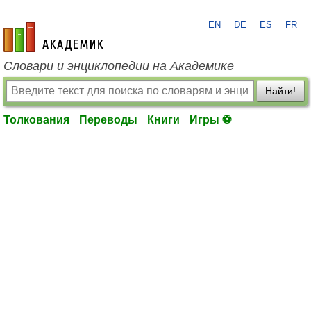
EN
DE
ES
FR
academic.ru
Словари и энциклопедии на Академике
Найти!
Толкования
Переводы
Книги
Игры ⚽