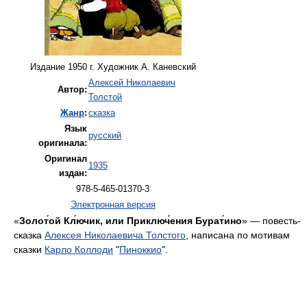
Издание 1950 г. Художник А. Каневский
Алексей Николаевич
Автор:
Толстой
Жанр
:
сказка
Язык
русский
оригинала:
Оригинал
1935
издан:
978-5-465-01370-3
Электронная версия
«
Золот́ой Кл́ючик, или Приключ́ения Бурат́ино
» — повесть-
сказка
Алексея Николаевича Толстого
, написана по мотивам
сказки
Карло Коллоди
"
Пиноккио
".