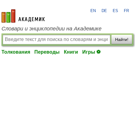
EN
DE
ES
FR
academic.ru
Словари и энциклопедии на Академике
Найти!
Толкования
Переводы
Книги
Игры ⚽