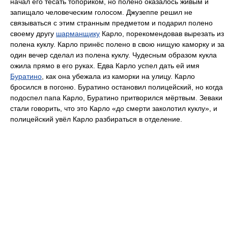
начал его тесать топориком, но полено оказалось живым и
запищало человеческим голосом. Джузеппе решил не
связываться с этим странным предметом и подарил полено
своему другу
шарманщику
Карло, порекомендовав вырезать из
полена куклу. Карло принёс полено в свою нищую каморку и за
один вечер сделал из полена куклу. Чудесным образом кукла
ожила прямо в его руках. Едва Карло успел дать ей имя
Буратино
, как она убежала из каморки на улицу. Карло
бросился в погоню. Буратино остановил полицейский, но когда
подоспел папа Карло, Буратино притворился мёртвым. Зеваки
стали говорить, что это Карло «до смерти заколотил куклу», и
полицейский увёл Карло разбираться в отделение.