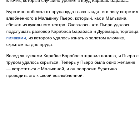
ключик, который случайно уронил в пруд Карабас Барабас.
Буратино побежал от пруда куда глаза глядят и в лесу встретил
влюбнённого в Мальвину Пьеро, который, как и Мальвина,
сбежал из кукольного театра. Оказалось, что Пьеро удалось
подслушать разговор Карабаса Барабаса и Дуремара, торговца
пиявками
, из которого удалось узнать о золотом ключике,
скрытом на дне пруда.
Вслед за куклами Карабас Барабас отправил погоню, и Пьеро с
трудом удалось скрыться. Теперь у Пьеро была одно желание
— встретиться с Мальвиной, и он попросил Буратино
проводить его к своей возлюбленной.