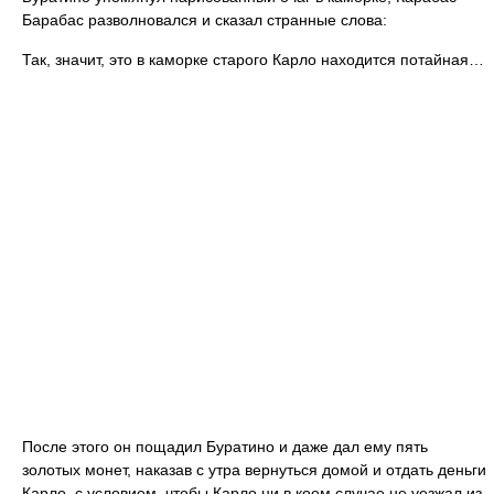
Барабас разволновался и сказал странные слова:
Так, значит, это в каморке старого Карло находится потайная…
После этого он пощадил Буратино и даже дал ему пять
золотых монет, наказав с утра вернуться домой и отдать деньги
Карло, с условием, чтобы Карло ни в коем случае не уезжал из