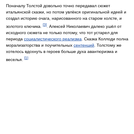
Поначалу Толстой довольно точно передавал сюжет
итальянской сказки, но потом увлёкся оригинальной идеей и
создал историю очага, нарисованного на старом холсте, и
[3]
золотого ключика.
. Алексей Николаевич далеко ушёл от
исходного сюжета не только потому, что тот устарел для
периода
социалистического реализма
. Сказка Коллоди полна
морализаторства и поучительных
сентенций
. Толстому же
хотелось вдохнуть в героев больше духа авантюризма и
[1]
веселья.