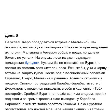
День 6
Не успел Пьеро обрадоваться встрече с Мальвиной, как
оказалось, что им нужно немедленно бежать от преследующей
их погони. Мальвина и Артемон собрали вещи, но далеко
бежать не успели. На опушке леса их уже поджидали
полицеские
бульдоги
. Куклам бы не спастись, но Буратино
позвал на помощь всех жителей леса. Ежи, жабы, ужи и коршун
встали на защиту кукол. После боя с полицейскими собаками
Буратино, Пьеро, Мальвина и раненый Артемон скрылись в
пещере. Сильно пострадавший Карабас-Барабас вместе с
Дуремаром отправился приходить в себя в харчевню «Трёх
пескарей». Храбрый Буратино пошёл за ними следом, проник
под стол и во время трапезы смог выведать у Карабаса-
Барабаса, в чём же тайна золотого ключика. Пока Буратино
отсутствовал, его друзей в пещере нашли сыщики из Страны