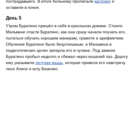
пострадавшего. В итоге больному прописали
касторку
и
оставили в покое.
День 5
Утром Буратино пришёл в себя в кукольном домике. Стоило
Мальвине спасти Буратино, как она сразу начала поучать его,
пытаться обучать хорошим манерам, грамоте и арифметике.
Обучение Буратино было безуспешным, и Мальвина в
педагогических целях заперла его в чулане. Под замком
Буратино пробыл недолго и сбежал через кошачий лаз. Дорогу
ему указывала
летучая мышь
, которая привела его навстречу
лисе Алисе и коту Базилио.