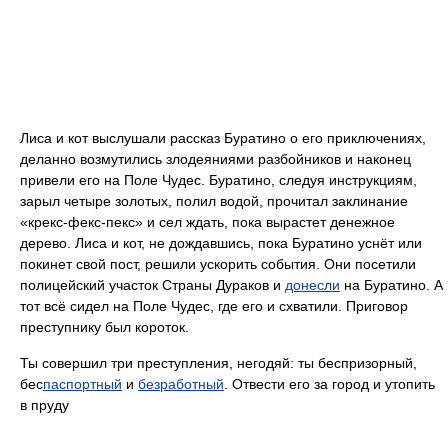
Лиса и кот выслушали рассказ Буратино о его приключениях,
деланно возмутились злодеяниями разбойников и наконец
привели его на Поле Чудес. Буратино, следуя инструкциям,
зарыл четыре золотых, полил водой, прочитал заклинание
«крекс-фекс-пекс» и сел ждать, пока вырастет денежное
дерево. Лиса и кот, не дождавшись, пока Буратино уснёт или
покинет свой пост, решили ускорить события. Они посетили
полицейский участок Страны Дураков и
донесли
на Буратино. А
тот всё сидел на Поле Чудес, где его и схватили. Приговор
преступнику был короток.
Ты совершил три преступления, негодяй: ты беспризорный,
бес
паспортный
и
безработный
. Отвести его за город и утопить
в пруду