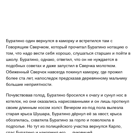
Буратино один вернулся в каморку и встретился там с
Говорящим Сверчком, который прочитал Буратино нотацию о
том, что надо вести себя хорошо, слушаться старших и пойти в
школу. Буратино, однако, ответил, что он не нуждается в
подобных советах и даже запустил в Сверчка молотком.
Обиженный Сверчок навсегда покинул каморку, где прожил
более ста лет, напоследок предсказав деревянному мальчику
большие неприятности.
Почувствовав голод, Буратино бросился к очагу и сунул нос в
котелок, но они оказались нарисованными и он лишь проткнул
своим длинным носом холст. Вечером из-под пола вылезла
старая крыса Шушара, Буратино дёрнул её за хвост, крыса
обозлилась, схватила Буратино за горло и поволокла в
подполье. Но тут из полицейского участка вернулся Карло,
спас Буратино и накормил его … луковицей.