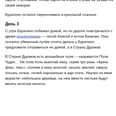
своей каморки.
Буратино остался переночевать в кукольной спальне.
День 3
С утра Буратино побежал домой, но по дороге повстречался с
двумя
мошенниками
— лисой Алисой и котом Базилио. Они,
пытаясь обманным путём отнять деньги у Буратино,
предложили отправиться не домой, а в Страну Дураков.
В Стране Дураков есть волшебное поле, – называется Поле
Чудес… На этом поле выкопай ямку, скажи три раза: «Крекс,
фекс, пекс», положи в ямку золотой, засыпь землей, сверху
посыпь солью, полей хорошенько и иди спать. Наутро из ямки
вырастет небольшое деревце, на нем вместо листьев будут
висеть золотые монеты.