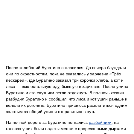
После колебаний Буратино согласился. До вечера блуждали
они по окрестностям, пока не оказались у харчевни «Трёх
пескарей», где Буратино заказал три корочки хлеба, а кот и
лиса — всю остальную еду, бывшую в харчевне. После ужина
Буратино и его спутники легли отдохнуть. В полночь хозяин
разбудил Буратино и сообщил, что лиса и кот ушли раньше и
велели их догонять. Буратино пришлось расплатиться одним
золотым за общий ужин и отправиться в путь.
На ночной дороге за Буратино погнались
разбойники
, на
головах у них были надеты мешки с прорезанными дырками