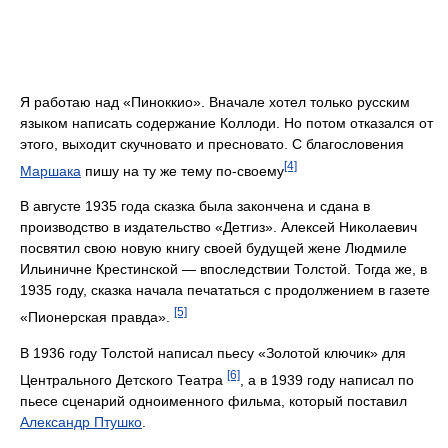
Я работаю над «Пиноккио». Вначале хотел только русским
языком написать содержание Коллоди. Но потом отказался от
этого, выходит скучновато и пресновато. С благословения
[4]
Маршака
пишу на ту же тему по-своему
В августе 1935 года сказка была закончена и сдана в
производство в издательство «Детгиз». Алексей Николаевич
посвятил свою новую книгу своей будущей жене Людмиле
Ильиничне Крестинской — впоследствии Толстой. Тогда же, в
1935 году, сказка начала печататься с продолжением в газете
[5]
«Пионерская правда».
В 1936 году Толстой написал пьесу «Золотой ключик» для
[6]
Центрального Детского Театра
, а в 1939 году написал по
пьесе сценарий одноименного фильма, который поставил
Александр Птушко
.