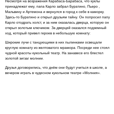
Несмотря на возражения Карабаса-Барабаса, что куклы
принадлежат ему, папа Карло забрал Буратино, Пьеро ,
Мальвину и Артемона и вернулся в город к себе в каморку.
Здесь-то Буратино и открыл друзьям тайну. Он попросил папу
Карло отодрать холст, и за ним оказалась дверца, которую он
открыл золотым ключиком. За дверцей оказался подземный
ход, который привел героев в небольшую комнату:
Широкие лучи с танцующими в них пылинками освещали
круглую комнату из желтоватого мрамора. Посреди нее стоял
чудной красоты кукольный театр. На занавесе его блестел
золотой зигзаг молнии.
Друзья договорились, что днём они будут учиться в школе, а
вечером играть в чудесном кукольном театре «Молния».