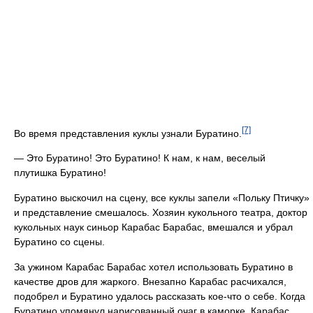
[7]
Во время представления куклы узнали Буратино.
— Это Буратино! Это Буратино! К нам, к нам, веселый
плутишка Буратино!
Буратино выскочил на сцену, все куклы запели «Польку Птичку»
и представление смешалось. Хозяин кукольного театра, доктор
кукольных наук синьор Карабас Барабас, вмешался и убрал
Буратино со сцены.
За ужином Карабас Барабас хотел использовать Буратино в
качестве дров для жаркого. Внезапно Карабас расчихался,
подобрел и Буратино удалось рассказать кое-что о себе. Когда
Буратино упомянул нарисованный очаг в каморке, Карабас