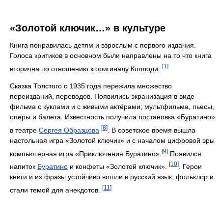
«Золотой ключик…» в культуре
Книга понравилась детям и взрослым с первого издания.
Голоса критиков в основном были направлены на то что книга
[1]
вторична по отношению к оригиналу Коллоди.
Сказка Толстого с 1935 года пережила множество
переизданий, переводов. Появились экранизация в виде
фильма с куклами и с живыми актёрами; мультфильма, пьесы,
оперы и балета. Известность получила постановка «Буратино»
[8]
в театре
Сергея Образцова
. В советское время вышла
настольная игра «Золотой ключик» и с началом цифровой эры
[9]
компьютерная игра «Приключения Буратино»
Появился
[10]
напиток
Буратино
и конфеты «Золотой ключик».
. Герои
книги и их фразы устойчиво вошли в русский язык, фольклор и
[11]
стали темой для анекдотов.