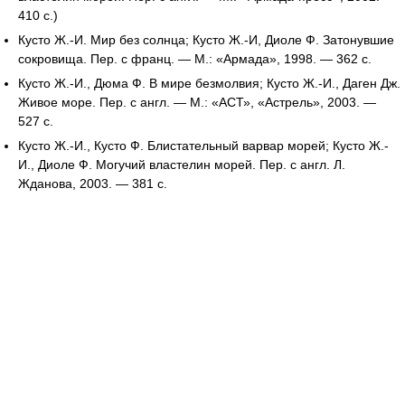
410 с.)
Кусто Ж.-И. Мир без солнца; Кусто Ж.-И, Диоле Ф. Затонувшие
сокровища. Пер. с франц. — М.: «Армада», 1998. — 362 с.
Кусто Ж.-И., Дюма Ф. В мире безмолвия; Кусто Ж.-И., Даген Дж.
Живое море. Пер. с англ. — М.: «АСТ», «Астрель», 2003. —
527 с.
Кусто Ж.-И., Кусто Ф. Блистательный варвар морей; Кусто Ж.-
И., Диоле Ф. Могучий властелин морей. Пер. с англ. Л.
Жданова, 2003. — 381 с.