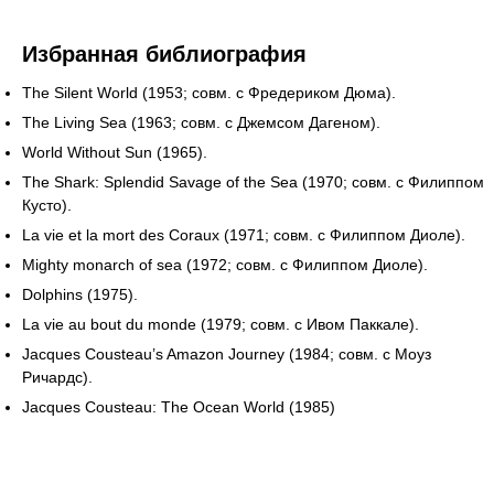
Избранная библиография
The Silent World (1953; совм. с Фредериком Дюма).
The Living Sea (1963; совм. с Джемсом Дагеном).
World Without Sun (1965).
The Shark: Splendid Savage of the Sea (1970; совм. с Филиппом
Кусто).
La vie et la mort des Coraux (1971; совм. с Филиппом Диоле).
Mighty monarch of sea (1972; совм. с Филиппом Диоле).
Dolphins (1975).
La vie au bout du monde (1979; совм. с Ивом Паккале).
Jacques Cousteau’s Amazon Journey (1984; совм. с Моуз
Ричардс).
Jacques Cousteau: The Ocean World (1985)