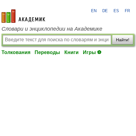
EN
DE
ES
FR
academic.ru
Словари и энциклопедии на Академике
Найти!
Толкования
Переводы
Книги
Игры ⚽