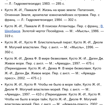
— Л.: Гидрометеоиздат, 1983. — 285 с.
Кусто Ж.-И., Паккале И. Жизнь на краю земли. Патагония,
Огненная Земля, архипелаг южночилийских островов. Пер. с
франц. — Л.: Гидрометеоиздат, 1984. — 302 с.
Кусто Ж.-И., Паккале И. В поисках Атлантиды. Пер. с франц.;
В.
Щербаков
. Золотой чертог Посейдона. — М.: «Мысль», 1986. —
319 с.
Кусто Ж.-И., Кусто Ф. Блистательный пират; Кусто Ж.-И., Диоле
Ф. Могучий властелин. Пер. с англ. — М.: «Мысль», 1996. —
350 с.
Кусто Ж.-И., Дюма Ф. В мире безмолвия; Кусто Ж.-И., Даген Дж.
Живое море. Пер. с англ. — М.: «Армада», 1997. — 475 с
(Переиздание: Кусто Ж.-И., Дюма Ф. В мире безмолвия; Кусто
Ж.-И., Даген Дж. Живое море. Пер. с англ. — М.: «Армада-
пресс», 2002. — 475 с.)
Кусто Ж.-И., Кусто Ф. Чтобы не было в море тайн; Кусто Ж.-И.,
Диоле Ф. Могучий властелин морей. Пер. с англ. — М.:
«Армада», 1997. — 410 с (Переиздание: Кусто Ж.-И., Кусто Ф.
Чтобы не было в море тайн; Кусто Ж.-И., Диоле Ф. Могучий
властелин морей. Пер. с англ. — М.: «Армада-пресс», 2002. —