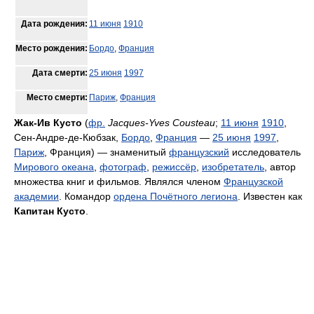
Дата рождения:
11 июня
1910
Место рождения:
Бордо
,
Франция
Дата смерти:
25 июня
1997
Место смерти:
Париж
,
Франция
Жак-Ив Кусто
(
фр.
Jacques-Yves Cousteau
;
11 июня
1910
,
Сен-Андре-де-Кюбзак,
Бордо
,
Франция
—
25 июня
1997
,
Париж
, Франция) — знаменитый
французский
исследователь
Мирового океана
,
фотограф
,
режиссёр
,
изобретатель
, автор
множества книг и фильмов. Являлся членом
Французской
академии
. Командор
ордена Почётного легиона
. Известен как
Капитан Кусто
.