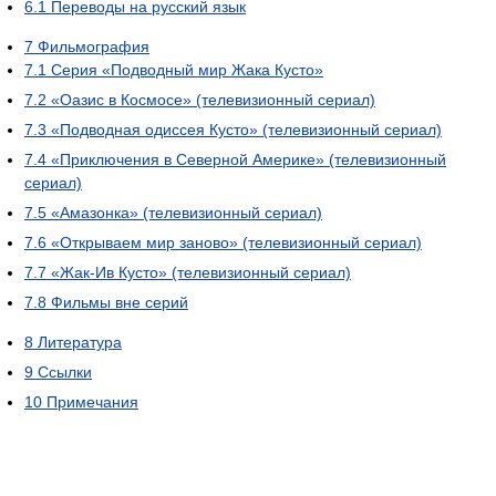
6.1
Переводы на русский язык
7
Фильмография
7.1
Серия «Подводный мир Жака Кусто»
7.2
«Оазис в Космосе» (телевизионный сериал)
7.3
«Подводная одиссея Кусто» (телевизионный сериал)
7.4
«Приключения в Северной Америке» (телевизионный
сериал)
7.5
«Амазонка» (телевизионный сериал)
7.6
«Открываем мир заново» (телевизионный сериал)
7.7
«Жак-Ив Кусто» (телевизионный сериал)
7.8
Фильмы вне серий
8
Литература
9
Ссылки
10
Примечания