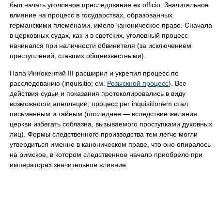
был начать уголовное преследование ex officio. Значительное
влияние на процесс в государствах, образованных
германскими племенами, имело каноническое право. Сначала
в церковных судах, как и в светских, уголовный процесс
начинался при наличности обвинителя (за исключением
преступлений, ставших общеизвестными).
Папа Иннокентий III расширил и укрепил процесс по
расследованию (inquisitio; см.
Розыскной процесс
). Все
действия судьи и показания протоколировались в виду
возможности апелляции; процесс per inquisitionem стал
письменным и тайным (последнее — вследствие желания
церкви избегать соблазна, вызываемого проступками духовных
лиц). Формы следственного производства тем легче могли
утвердиться именно в каноническом праве, что оно опиралось
на римское, в котором следственное начало приобрело при
императорах значительное влияние.