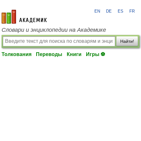
EN
DE
ES
FR
academic.ru
Словари и энциклопедии на Академике
Найти!
Толкования
Переводы
Книги
Игры ⚽