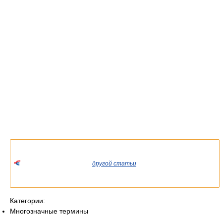
Список значений слова или словосочетания со ссылками на
соответствующие статьи.
Если вы попали сюда из
другой статьи
Википедии, пожалуйста,
вернитесь и уточните ссылку так, чтобы она указывала на
статью.
Категории:
Многозначные термины