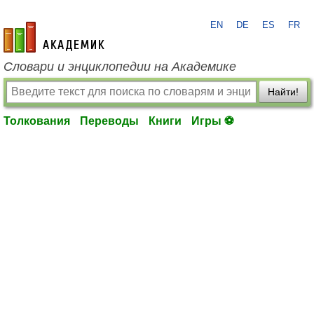
EN
DE
ES
FR
academic.ru
Словари и энциклопедии на Академике
Найти!
Толкования
Переводы
Книги
Игры ⚽