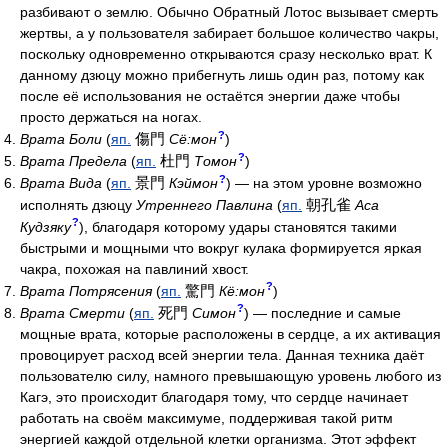
разбивают о землю. Обычно Обратный Лотос вызывает смерть
жертвы, а у пользователя забирает большое количество чакры,
поскольку одновременно открываются сразу несколько врат. К
данному дзюцу можно прибегнуть лишь один раз, потому как
после её использования не остаётся энергии даже чтобы
просто держаться на ногах.
?
傷門
Врата Боли
(
яп.
Сё:мон
)
?
杜門
Врата Предела
(
яп.
Томон
)
?
景門
Врата Вида
(
яп.
Кэймон
) — на этом уровне возможно
朝孔雀
исполнять дзюцу
Утреннего Павлина
(
яп.
Аса
?
Кудзяку
), благодаря которому удары становятся такими
быстрыми и мощными что вокруг кулака формируется яркая
чакра, похожая на павлиний хвост.
?
驚門
Врата Потрясения
(
яп.
Кё:мон
)
?
死門
Врата Смерти
(
яп.
Симон
) — последние и самые
мощные врата, которые расположены в сердце, а их активация
провоцирует расход всей энергии тела. Данная техника даёт
пользователю силу, намного превышающую уровень любого из
Кагэ, это происходит благодаря тому, что сердце начинает
работать на своём максимуме, поддерживая такой ритм
энергией каждой отдельной клетки организма. Этот эффект