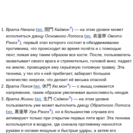
?
開門
Врата Начала
(
яп.
Каймон
) — на этом уровне может
表蓮華
исполняться дзюцу
Основного Лотоса
(
яп.
Омотэ
?
Рэнгэ
), первый этап которого состоит в обездвиживании
противника, что происходит во время полёта и с помощью
лент, ломая ему таким образом все кости. После, пользователь
захватывает своего врага и стремительно, головой вниз, падает
на землю, провоцируя ему серьёзную головную травму. Эта
техника, у тех кто к ней прибегает, забирает большое
количество энергии, что делает её весьма опасной.
?
休門
Врата Покоя
(
яп.
Кю:мон
) — с мышц снимается
напряжение, таким образом увеличивая выносливость ниндзя.
?
生門
Врата Жизни
(
яп.
Сэймон
) — на этом уровне
пользователь уже может выполнить дзюцу
Обратного Лотоса
?
裏蓮華
(
яп.
Ура Рэнгэ
), но в большинстве случаев его
активируют только при открытии первых пяти врат. Эта техника
используется в воздухе, где сначала противнику наносятся
руками и ногами мощные и быстрые удары, а затем его