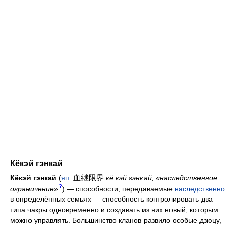
Кёкэй гэнкай
血継限界
Кёкэй гэнкай
(
яп.
кё:кэй гэнкай, «наследственное
?
ограничение»
) — способности, передаваемые
наследственно
в определённых семьях — способность контролировать два
типа чакры одновременно и создавать из них новый, которым
можно управлять. Большинство кланов развило особые дзюцу,