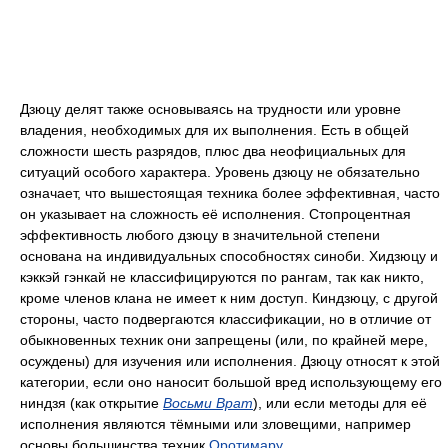
Дзюцу делят также основываясь на трудности или уровне
владения, необходимых для их выполнения. Есть в общей
сложности шесть разрядов, плюс два неофициальных для
ситуаций особого характера. Уровень дзюцу не обязательно
означает, что вышестоящая техника более эффективная, часто
он указывает на сложность её исполнения. Стопроцентная
эффективность любого дзюцу в значительной степени
основана на индивидуальных способностях синоби. Хидзюцу и
кэккэй гэнкай не классифицируются по рангам, так как никто,
кроме членов клана не имеет к ним доступ. Киндзюцу, с другой
стороны, часто подвергаются классификации, но в отличие от
обыкновенных техник они запрещены (или, по крайней мере,
осуждены) для изучения или исполнения. Дзюцу относят к этой
категории, если оно наносит большой вред использующему его
ниндзя (как открытие
Восьми Врат
), или если методы для её
исполнения являются тёмными или зловещими, например
основы большинства техник
Оротимару
.