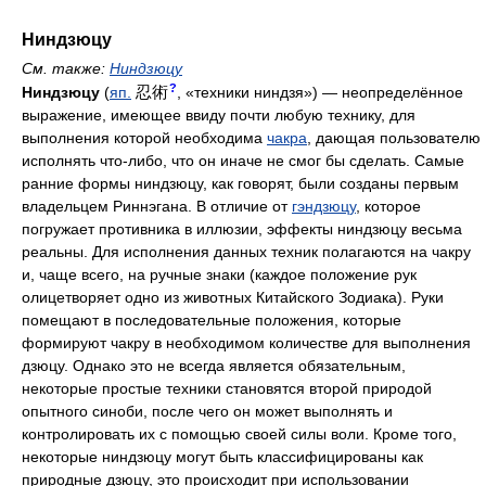
Ниндзюцу
См. также:
Ниндзюцу
?
忍術
Ниндзюцу
(
яп.
, «техники ниндзя») — неопределённое
выражение, имеющее ввиду почти любую технику, для
выполнения которой необходима
чакра
, дающая пользователю
исполнять что-либо, что он иначе не смог бы сделать. Самые
ранние формы ниндзюцу, как говорят, были созданы первым
владельцем Риннэгана. В отличие от
гэндзюцу
, которое
погружает противника в иллюзии, эффекты ниндзюцу весьма
реальны. Для исполнения данных техник полагаются на чакру
и, чаще всего, на ручные знаки (каждое положение рук
олицетворяет одно из животных Китайского Зодиака). Руки
помещают в последовательные положения, которые
формируют чакру в необходимом количестве для выполнения
дзюцу. Однако это не всегда является обязательным,
некоторые простые техники становятся второй природой
опытного синоби, после чего он может выполнять и
контролировать их с помощью своей силы воли. Кроме того,
некоторые ниндзюцу могут быть классифицированы как
природные дзюцу, это происходит при использовании