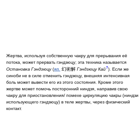
Жертва, используя собственную чакру для прерывания её
потока, может прервать гэндзюцу; эта техника называется
?
幻術解
Остановка Гэндзюцу
(
яп.
Гэндзюцу Кай
). Если же
синоби не в силе отменить гэндзюцу, внешняя интенсивная
боль может вывести его из этого состояния. Кроме этого
жертве может помочь посторонний ниндзя, направив свою
чакру для приостановления/ помехе циркуляцию чакры (ниндзи
использующего гэндзюцу) в теле жертвы, через физический
контакт.