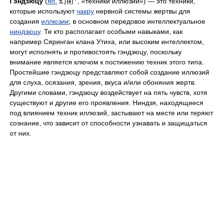
幻術
Гэндзюцу
(
яп.
, «техники иллюзий») — это техники,
которые используют
чакру
нервной системы жертвы для
создания
иллюзии
; в основном передовое интеллектуальное
ниндзюцу
. Те кто располагает особыми навыками, как
например Сяринган клана Утиха, или высоким интеллектом,
могут исполнять и противостоять гэндзюцу, поскольку
внимание является ключом к постижению техник этого типа.
Простейшие гэндзюцу представляют собой создание иллюзий
для слуха, осязания, зрения, вкуса и/или обоняния жертв.
Другими словами, гэндзюцу воздействует на пять чувств, хотя
существуют и другие его проявления. Ниндзя, находящиеся
под влиянием техник иллюзий, застывают на месте или теряют
сознание, что зависит от способности узнавать и защищаться
от них.