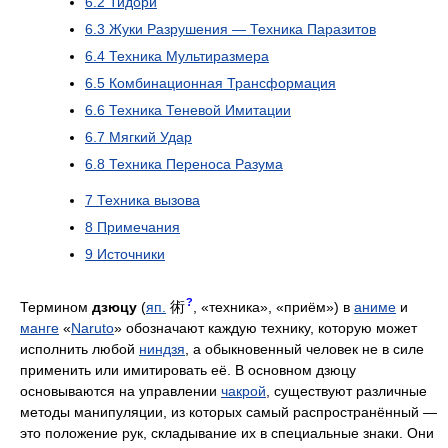
6.2
Тидори
6.3
Жуки Разрушения — Техника Паразитов
6.4
Техника Мультиразмера
6.5
Комбинационная Трансформация
6.6
Техника Теневой Имитации
6.7
Мягкий Удар
6.8
Техника Переноса Разума
7
Техника вызова
8
Примечания
9
Источники
?
術
Термином
дзюцу
(
яп.
, «техника», «приём») в
аниме
и
манге
«
Naruto
» обозначают каждую технику, которую может
исполнить любой
ниндзя
, а обыкновенный человек не в силе
применить или имитировать её. В основном дзюцу
основываются на управлении
чакрой
, существуют различные
методы манипуляции, из которых самый распространённый —
это положение рук, складывание их в специальные знаки. Они