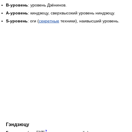
B-уровень
: уровень Дзёнинов.
A-уровень
: киндзюцу, сверхвысокий уровень ниндзюцу.
S-уровень
: оги (
секретные
техники), наивысший уровень.
Гэндзюцу
?