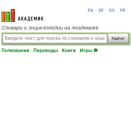
EN
DE
ES
FR
academic.ru
Словари и энциклопедии на Академике
Найти!
Толкования
Переводы
Книги
Игры ⚽