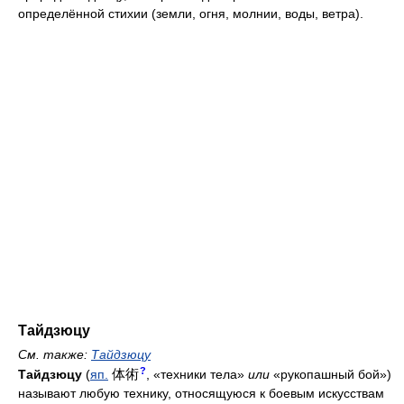
определённой стихии (земли, огня, молнии, воды, ветра).
Тайдзюцу
См. также:
Тайдзюцу
?
体術
Тайдзюцу
(
яп.
, «техники тела»
или
«рукопашный бой»)
называют любую технику, относящуюся к боевым искусствам