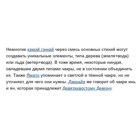
Немногие
кэккэй гэнкай
через смесь основных стихий могут
создавать уникальные элементы, типа дерева (земля+вода)
или льда (ветер+вода). В тоже время, некоторые ниндзя,
овладевшие двумя типами чакры, не в состоянии объединить
их. Также
Ямато
упоминает о светлой и тёмной чакре, но не
уточняет, для чего они нужны.
Дзирайя
же говорит об чакре инь
и ян, которая принадлежит
Девятихвостому Демону
.