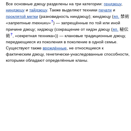
Все основные дзюцу разделены на три категории:
гендзюцу
,
ниндзюцу
и
тайдзюцу
. Также выделяют техники
печати
и
禁術
проклятой метки
(разновидность ниндзюцу); киндзюцу (
яп.
?
«запретные техники»
) — запрещённые по той или иной
秘伝
причине дзюцу; хидзюцу (сокращение от хидэн дзюцу (
яп.
?
術
, «секретная техника»)) — клановые традиционные дзюцу,
передающиеся из поколения в поколение в одной семье.
Существуют также
врождённые
, не относящиеся к
фактическим дзюцу, генетически-унаследованные способности,
которыми обладают определённые кланы.