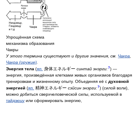
Упрощённая схема
механизма образования
Чакры
У этого термина существуют и другие значения, см.
Чакра
,
Чакра (оружие)
.
?
身体エネルギー
Энергия тела
(
яп.
синтай энэрги:
) —
энергия, произведённая клетками живых организмов благодаря
тренировкам и жизненному опыту. Объединяя её с
духовной
?
精神エネルギー
энергией
(
яп.
сэйсин энэрги:
) (силой воли),
можно добиться сверхчеловеческой силы, используемой в
тайдзюцу
или сформировать энергию,