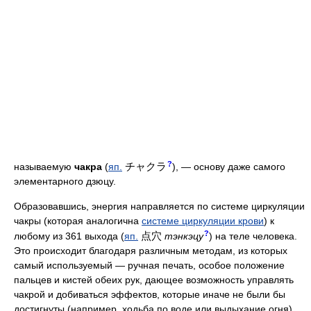
?
チャクラ
называемую
чакра
(
яп.
), — основу даже самого
элементарного дзюцу.
Образовавшись, энергия направляется по системе циркуляции
чакры (которая аналогична
системе циркуляции крови
) к
?
点穴
любому из 361 выхода (
яп.
тэнкэцу
) на теле человека.
Это происходит благодаря различным методам, из которых
самый используемый — ручная печать, особое положение
пальцев и кистей обеих рук, дающее возможность управлять
чакрой и добиваться эффектов, которые иначе не были бы
достигнуты (например, ходьба по воде или выдыхание огня).