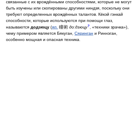
связанные с их врождёнными способностями, которые не могут
быть изучены или скопированы другими ниндзя, поскольку они
требуют определенных врождённых талантов. Кёкэй гэнкай
способности, которые используются при помощи глаз,
?
瞳術
называются
додзюцу
(
яп.
до:дзюцу
, «техники зрачка»),
чему примером является Бякуган,
Сяринган
и Риннэган,
особенно мощная и опасная техника.