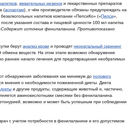
напитков
,
жевательных
резинок
и
лекарственных
препаратов
а
(
аспартам
),
о
чём
производители
обязаны
предупреждать
на
безалкогольных
напитков
компании
«
ПепсиКо
» («
Пепси
»,
,
после
указания
состава
и
пищевой
ценности
100
мл
напитка
«
Содержит
источник
фенилаланина
.
Противопоказано
сутки
берут
анализ
крови
и
проводят
неонатальный
скрининг
й
обмена
веществ
.
На
этом
этапе
возможно
обнаружение
но
раннее
начало
лечения
для
предотвращения
необратимых
от
обнаружения
заболевания
как
минимум
до
полового
ся
мнения
о
необходимости
пожизненной
диеты
.
Диета
дукты
и
другие
продукты
,
содержащие
животный
и
,
частично
,
лняется
аминокислотными
смесями
без
фенилаланина
.
етонурией
,
возможно
и
может
быть
успешным
при
соблюдении
врач
с
учетом
потребности
в
фенилаланине
и
его
допустимом