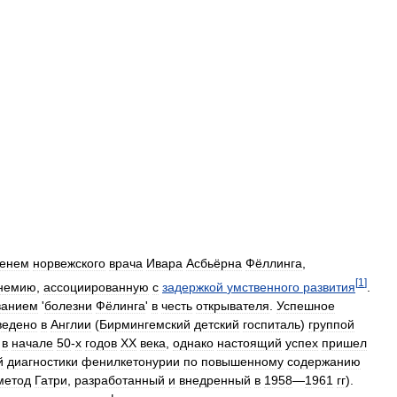
енем
норвежского
врача
Ивара
Асбьёрна
Фёллинга
,
[
1
]
немию
,
ассоциированную
с
задержкой
умственного
развития
.
ванием
'
болезни
Фёлинга
'
в
честь
открывателя
.
Успешное
ведено
в
Англии
(
Бирмингемский
детский
госпиталь
)
группой
в
начале
50
-
х
годов
XX
века
,
однако
настоящий
успех
пришел
й
диагностики
фенилкетонурии
по
повышенному
содержанию
метод
Гатри
,
разработанный
и
внедренный
в
1958
—
1961
гг
).