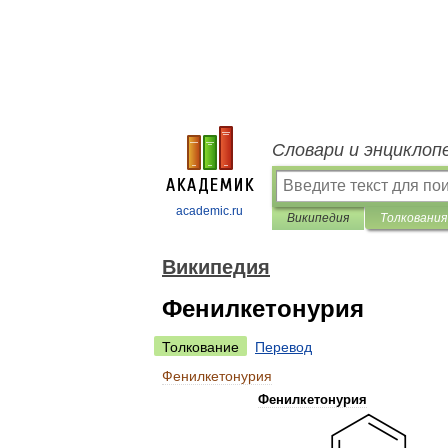
Словари и энциклоп
academic.ru
Википедия
Толкования
Википедия
Фенилкетонурия
Толкование
Перевод
Фенилкетонурия
Фенилкетонурия