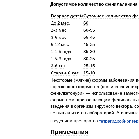
Допустимое
количество
фенилаланина
Возраст
детей
Суточное
количество
фе
До
2
мес
.
60
2
-
3
мес
.
60
-
55
3
-
6
мес
.
55
-
45
6
-
12
мес
.
45
-
35
1
-
1
,
5
года
35
-
30
1
,
5
-
3
года
30
-
25
3
-
6
лет
25
-
15
Старше
6
лет
15
-
10
Некоторые
(
мягкие
)
формы
заболевания
п
пораженного
фермента
(
фенилаланингидр
фенилкетонурии
—
использование
замест
ферментом
,
превращающим
фенилалани
введения
в
организм
вирусного
вектора
,
с
не
вышли
из
стен
лабораторий
.
Атипичные
введением
препаратов
тетрагидробиоптер
Примечания