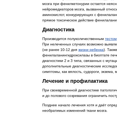
мозга
при
фенилкетонурии
остается
неяс
нейромедиаторов
мозга
,
вызванный
относ
аминокислот
,
конкурирующих
с
фенилала
прямое
токсическое
действие
фенилалани
Диагностика
Производится
полуколичественным
тестом
При
нелеченных
случаях
возможно
выявле
(
не
ранее
10
-
12
дня
жизни
ребенка
).
Такж
фенилаланингидроксилазы
в
биоптате
печ
диагностики
2
и
3
типа
,
связанных
с
мутац
дополнительные
диагностические
исследо
симптомы
,
как
вялость
,
судороги
,
экзема
,
Лечение
и
профилактика
При
своевременной
диагностике
патологи
и
до
полового
созревания
ограничить
пост
Позднее
начало
лечения
хотя
и
даёт
опре
необратимых
изменений
ткани
мозга
.