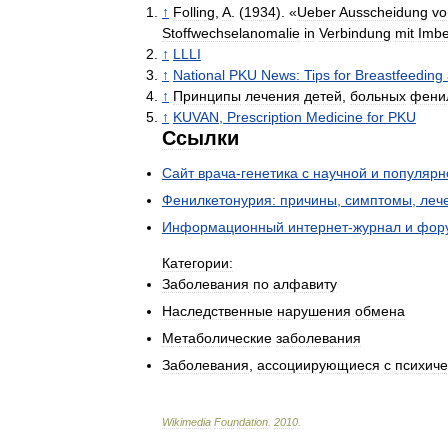
↑
Folling
,
A
. (
1934
). «
Ueber
Ausscheidung
vo
Stoffwechselanomalie
in
Verbindung
mit
Imbez
↑
LLLI
↑
National
PKU
News:
Tips
for
Breastfeeding
↑
Принципы
лечения
детей
,
больных
фени
↑
KUVAN
,
Prescription
Medicine
for
PKU
Ссылки
Сайт
врача
-
генетика
с
научной
и
популярн
Фенилкетонурия:
причины
,
симптомы
,
леч
Информационный
интернет
-
журнал
и
фор
Категории:
Заболевания
по
алфавиту
Наследственные
нарушения
обмена
Метаболические
заболевания
Заболевания
,
ассоциирующиеся
с
психич
Wikimedia
Foundation
.
2010
.