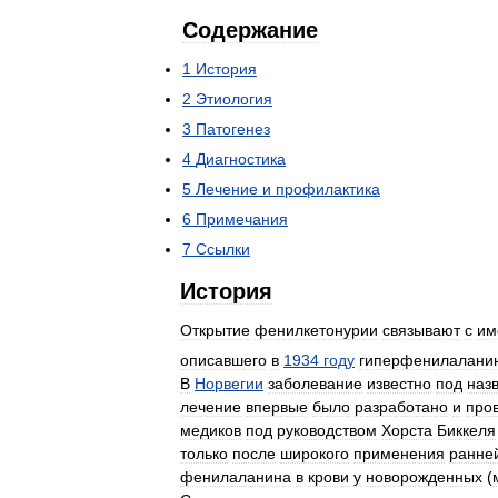
Содержание
1
История
2
Этиология
3
Патогенез
4
Диагностика
5
Лечение
и
профилактика
6
Примечания
7
Ссылки
История
Открытие
фенилкетонурии
связывают
с
им
описавшего
в
1934
году
гиперфенилалани
В
Норвегии
заболевание
известно
под
наз
лечение
впервые
было
разработано
и
про
медиков
под
руководством
Хорста
Биккеля
только
после
широкого
применения
ранне
фенилаланина
в
крови
у
новорожденных
(