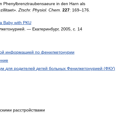
n
Phenylbrenztraubensaeure
in
den
Harn
als
illitaet
».
Ztschr
.
Physiol
.
Chem
.
227
:
169
–
176
.
a
Baby
with
PKU
лкетонурией
. —
Екатеринбург
,
2005
,
с
.
14
ой
информацией
по
фенилкетонурии
ение
ум
для
родителей
детей
больных
Фенилкетонурией
(
ФКУ
)
ескими
расстройствами