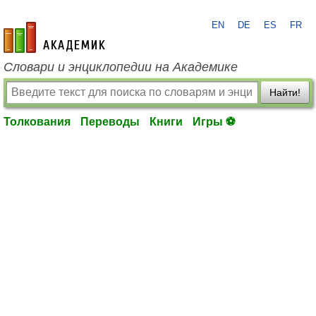
EN
DE
ES
FR
academic.ru
Словари и энциклопедии на Академике
Найти!
Толкования
Переводы
Книги
Игры ⚽