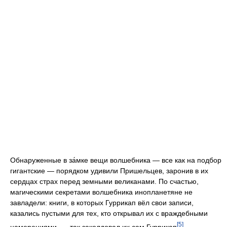
Обнаруженные в за́мке вещи волшебника — все как на подбор
гигантские — порядком удивили Пришельцев, заронив в их
сердцах страх перед земными великанами. По счастью,
магическими секретами волшебника инопланетяне не
завладели: книги, в которых Гуррикап вёл свои записи,
казались пустыми для тех, кто открывал их с враждебными
[5]
намерениями, — так заколдовал их сам Гуррикап
.