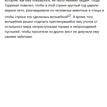
котором, как ему показалось, не было никаких людей. Тогда
Гуррикап повелел, чтобы в этой стране круглый год царило
жаркое лето, разговаривали по-человечьи животные и птицы и
[2]
чтобы страна эта сделалась волшебной
. А кроме того,
волшебник решил отделить приглянувшийся ему уголок от
остального мира неприступными горами и непроходимой
пустыней, чтобы просители из других мест не докучали ему
своими заботами.