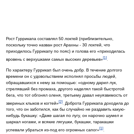
Рост Гуррикапа составлял 50 локтей (приблизительно,
поскольку точно назван рост Арахны - 30 локтей, что
приходилось Гуррикапу по пояс) и голова его «приходилась
[1]
вровень с верхушками самых высоких деревьев»
.
По характеру Гуррикап был очень добр. В течение долгого
времени он с удовольствием исполнял просьбы людей,
обращавшихся к нему за помощью: «одному дарил лук,
стрелявший без промаха, другого наделял такой быстротой
бега, что тот обгонял оленя, третьему давал неуязвимость от
[2]
звериных клыков и когтей»
. Доброта Гуррикапа доходила до
того, что он заботился, как бы случайно не раздавить какую-
нибудь букашку: «Даже шагая по лугу, он нарочно шумел и
шаркал ногами, и всякие лягушки, букашки, таракашки
[1]
успевали убраться из-под его огромных сапог»
.