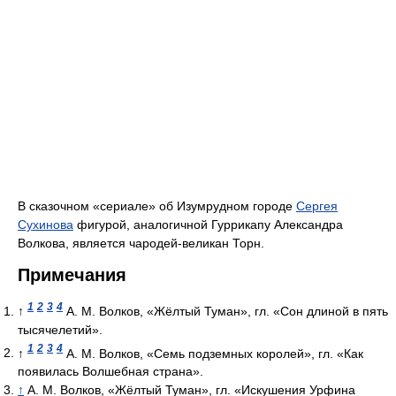
В сказочном «сериале» об Изумрудном городе
Сергея
Сухинова
фигурой, аналогичной Гуррикапу Александра
Волкова, является чародей-великан Торн.
Примечания
1
2
3
4
↑
А. М. Волков, «Жёлтый Туман», гл. «Сон длиной в пять
тысячелетий».
1
2
3
4
↑
А. М. Волков, «Семь подземных королей», гл. «Как
появилась Волшебная страна».
↑
А. М. Волков, «Жёлтый Туман», гл. «Искушения Урфина