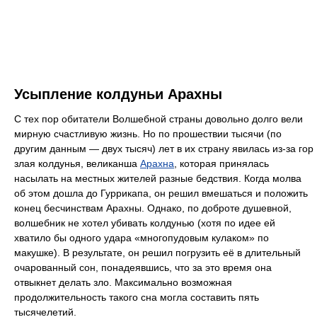
Усыпление колдуньи Арахны
С тех пор обитатели Волшебной страны довольно долго вели
мирную счастливую жизнь. Но по прошествии тысячи (по
другим данным — двух тысяч) лет в их страну явилась из-за гор
злая колдунья, великанша
Арахна
, которая принялась
насылать на местных жителей разные бедствия. Когда молва
об этом дошла до Гуррикапа, он решил вмешаться и положить
конец бесчинствам Арахны. Однако, по доброте душевной,
волшебник не хотел убивать колдунью (хотя по идее ей
хватило бы одного удара «многопудовым кулаком» по
макушке). В результате, он решил погрузить её в длительный
очарованный сон, понадеявшись, что за это время она
отвыкнет делать зло. Максимально возможная
продолжительность такого сна могла составить пять
тысячелетий.