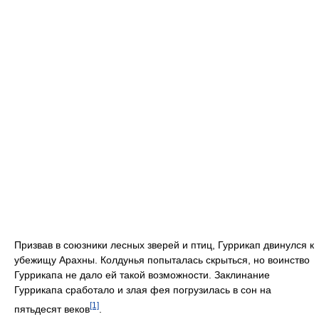
Призвав в союзники лесных зверей и птиц, Гуррикап двинулся к
убежищу Арахны. Колдунья попыталась скрыться, но воинство
Гуррикапа не дало ей такой возможности. Заклинание
Гуррикапа сработало и злая фея погрузилась в сон на
[1]
пятьдесят веков
.