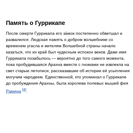
Память о Гуррикапе
После смерти Гуррикапа его за́мок постепенно обветшал и
развалился. Людская память о добром волшебнике со
временем угасла и жителям Волшебной страны начало
казаться, что их край был чудесным испокон веков. Даже имя
Гуррикапа позабылось — вероятно до того самого момента,
пока пробудившаяся Арахна вместе с гномами не извлекла на
свет старые летописи, рассказавшие об истории её усыпления
могучим чародеем. Единственной, кто упоминал о Гуррикапе
до пробуждения Арахны, была королева полевых мышей фея
[4]
Рамина
.