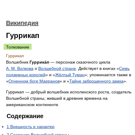
Википедия
Гуррикап
Толкование
Гуррикап
Волшебник
Гуррика́п
— персонаж сказочного цикла
А. М. Волкова
о
Волшебной стране
. Действует в книгах «
Семь
подземных королей
» и «
Жёлтый Туман
»; упоминается также в
«
Огненном боге Марранов
» и «
Тайне заброшенного замка
».
Гуррикап — добрый волшебник исполинского роста, создатель
Волшебной страны, живший в древние времена на
американском континенте.
Содержание
1
Внешность и характер
2
Создание Волшебной страны