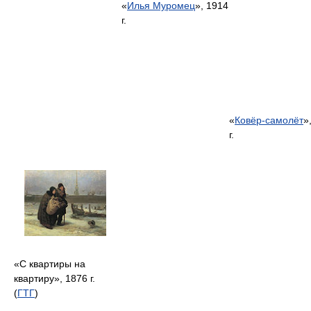
«
Илья Муромец
», 1914
г.
«
Ковёр-самолёт
»
г.
«С квартиры на
квартиру», 1876 г.
(
ГТГ
)