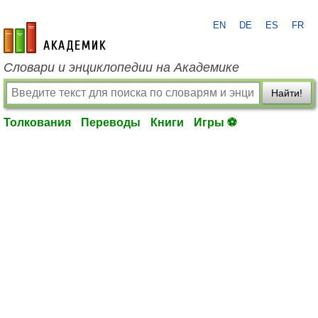
EN
DE
ES
FR
academic.ru
Словари и энциклопедии на Академике
Найти!
Толкования
Переводы
Книги
Игры ⚽