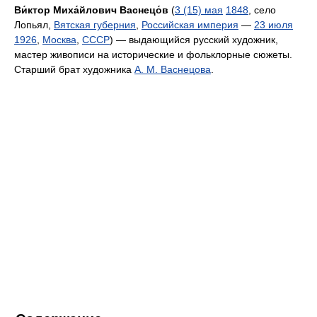
Ви́ктор Миха́йлович Васнецо́в
(
3 (15) мая
1848
, село
Лопьял,
Вятская губерния
,
Российская империя
—
23 июля
1926
,
Москва
,
СССР
) — выдающийся русский художник,
мастер живописи на исторические и фольклорные сюжеты.
Старший брат художника
А. М. Васнецова
.