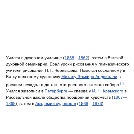
Учился в духовном училище (
1858
—
1862
), затем в Вятской
духовной семинарии. Брал уроки рисования у гимназического
учителя рисования Н. Г. Чернышева. Помогал сосланному в
Вятку польскому художнику
Михалу Эльвиро Андриолли
в
[1]
росписи незадолго до того отстроенного вятского собора
.
Учился живописи в
Петербурге
— сперва у
И. Н. Крамского
в
Рисовальной школе общества поощрения художеств (
1867
—
1868
), затем в
Академии художеств
(
1868
—
1873
).