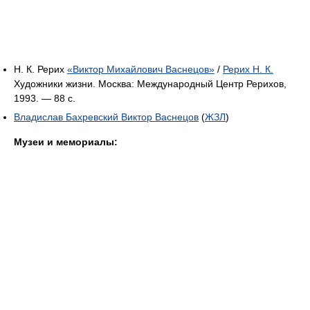
Н. К. Рерих
«Виктор Михайлович Васнецов»
/
Рерих Н. К.
Художники жизни. Москва: Международный Центр Рерихов,
1993. — 88 с.
Владислав Бахревский Виктор Васнецов
(
ЖЗЛ
)
Музеи и мемориалы: