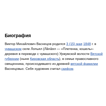
Биография
Виктор Михайлович Васнецов родился
3 (15) мая
1848
г. в
чувашском
селе Лопьял (Лăпăял — «Плетенка, кошель»-
деревня в переводе с чувашского) Уржумской волости
Вятской
губернии
(ныне
Кировская область
), в семье православного
священника, происходившего из древней
вятской фамилии
Васнецовых. Себя художник считал
скифом
.