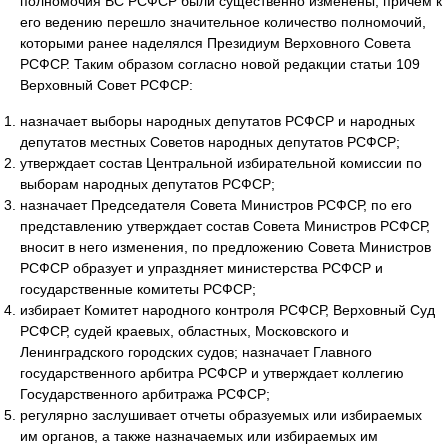
полномочия ВС РСФСР были существенно изменены, причем к
его ведению перешло значительное количество полномочий,
которыми ранее наделялся Президиум Верховного Совета
РСФСР. Таким образом согласно новой редакции статьи 109
Верховный Совет РСФСР:
назначает выборы народных депутатов РСФСР и народных
депутатов местных Советов народных депутатов РСФСР;
утверждает состав Центральной избирательной комиссии по
выборам народных депутатов РСФСР;
назначает Председателя Совета Министров РСФСР, по его
представлению утверждает состав Совета Министров РСФСР,
вносит в него изменения, по предложению Совета Министров
РСФСР образует и упраздняет министерства РСФСР и
государственные комитеты РСФСР;
избирает Комитет народного контроля РСФСР, Верховный Суд
РСФСР, судей краевых, областных, Московского и
Ленинградского городских судов; назначает Главного
государственного арбитра РСФСР и утверждает коллегию
Государственного арбитража РСФСР;
регулярно заслушивает отчеты образуемых или избираемых
им органов, а также назначаемых или избираемых им