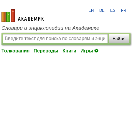
EN
DE
ES
FR
academic.ru
Словари и энциклопедии на Академике
Найти!
Толкования
Переводы
Книги
Игры ⚽