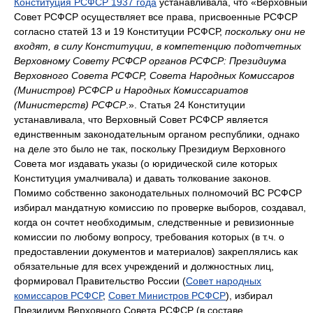
Конституция РСФСР 1937 года
устанавливала, что «Верховный
Совет РСФСР осуществляет все права, присвоенные РСФСР
согласно статей 13 и 19 Конституции РСФСР,
поскольку они не
входят, в силу Конституции, в компетенцию подотчетных
Верховному Совету РСФСР органов РСФСР: Президиума
Верховного Совета РСФСР, Совета Народных Комиссаров
(Министров) РСФСР и Народных Комиссариатов
(Министерств) РСФСР
.». Статья 24 Конституции
устанавливала, что Верховный Совет РСФСР является
единственным законодательным органом республики, однако
на деле это было не так, поскольку Президиум Верховного
Совета мог издавать указы (о юридической силе которых
Конституция умалчивала) и давать толкование законов.
Помимо собственно законодательных полномочий ВС РСФСР
избирал мандатную комиссию по проверке выборов, создавал,
когда он сочтет необходимым, следственные и ревизионные
комиссии по любому вопросу, требования которых (в т.ч. о
предоставлении документов и материалов) закреплялись как
обязательные для всех учреждений и должностных лиц,
формировал Правительство России (
Совет народных
комиссаров РСФСР
,
Совет Министров РСФСР
), избирал
Президиум Верховного Совета РСФСР (в составе