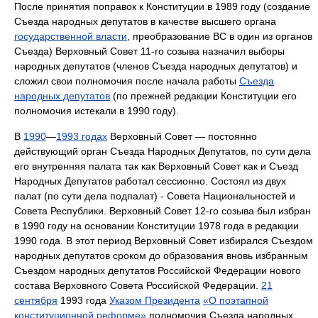
После принятия поправок к Конституции в 1989 году (создание
Съезда народных депутатов в качестве высшего органа
государственной власти
, преобразование ВС в один из органов
Съезда) Верховный Совет 11-го созыва назначил выборы
народных депутатов (членов Съезда народных депутатов) и
сложил свои полномочия после начала работы
Съезда
народных депутатов
(по прежней редакции Конституции его
полномочия истекали в 1990 году).
В
1990
—
1993 годах
Верховный Совет — постоянно
действующий орган Съезда Народных Депутатов, по сути дела
его внутренняя палата так как Верховный Совет как и Съезд
Народных Депутатов работал сессионно. Состоял из двух
палат (по сути дела подпалат) - Совета Национальностей и
Совета Республики. Верховный Совет 12-го созыва был избран
в 1990 году на основании Конституции 1978 года в редакции
1990 года. В этот период Верховный Совет избирался Съездом
народных депутатов сроком до образования вновь избранным
Съездом народных депутатов Российской Федерации нового
состава Верховного Совета Российской Федерации.
21
сентября
1993 года
Указом Президента
«О поэтапной
конституционной реформе»
полномочия Съезда народных