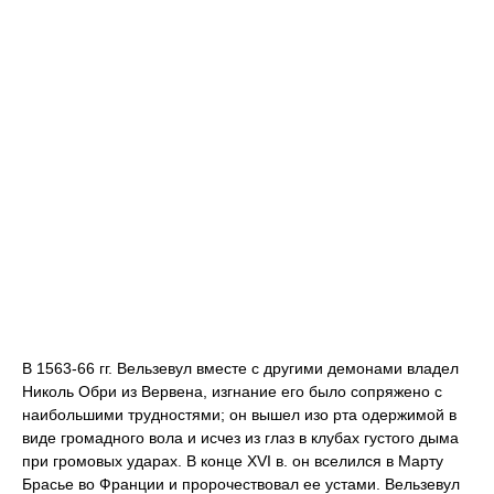
В 1563-66 гг. Вельзевул вместе с другими демонами владел
Николь Обри из Вервена, изгнание его было сопряжено с
наибольшими трудностями; он вышел изо рта одержимой в
виде громадного вола и исчез из глаз в клубах густого дыма
при громовых ударах. В конце XVI в. он вселился в Марту
Брасье во Франции и пророчествовал ее устами. Вельзевул