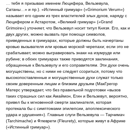
… тебя я призываю именем Люцифера, Вельзевула,
Сатаны…» и пр.). «Истинный гримуар» («Grimorium Verum»)
называет его одним из трех властителей злых духов, наряду с
Люцифером и Астаротом, «Великий гримуар» («Grand
Grimoire») уточняет, что Вельзевул носит титул Князя. Его, как и
двух других, можно вызвать при помощи символов,
приведенных в гримуарах, которые должны быть начертаны
кровью вызывателя или кровью морской черепахи; если это не
срабатывает, можно выгравировать знаки на изумруде или
рубине; в обоих гримуарах также приводятся заклинания,
обращенные к Вельзевулу и его соправителям. Эти духи очень
могуществены, но с ними не следует ссориться, потому что
высокопоставленные и могущественные духи служат только
своим доверенным лицам и близким друзьям (МакГрегор
Матерс утверждает, что без правильной подготовки «вызов
таких страшных сил как Амаймон, Егин и Вельзевул, вероятно,
привел бы к мгновенной смерти заклинателя, которая
протекала бы с симптомами эпилепсии, апоплексического
удара и удушения»). Главные слуги Вельзевула — Тарчимач
(Tarchimache) и Флеврети (Fleurety), которые живут в Африке
(«Истинный гримуар»).