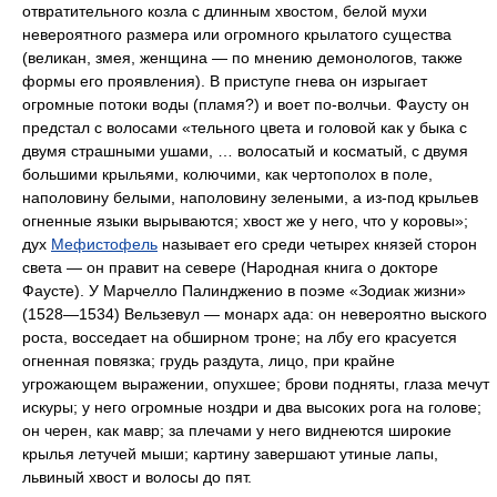
отвратительного козла с длинным хвостом, белой мухи
невероятного размера или огромного крылатого существа
(великан, змея, женщина — по мнению демонологов, также
формы его проявления). В приступе гнева он изрыгает
огромные потоки воды (пламя?) и воет по-волчьи. Фаусту он
предстал с волосами «тельного цвета и головой как у быка с
двумя страшными ушами, … волосатый и косматый, с двумя
большими крыльями, колючими, как чертополох в поле,
наполовину белыми, наполовину зелеными, а из-под крыльев
огненные языки вырываются; хвост же у него, что у коровы»;
дух
Мефистофель
называет его среди четырех князей сторон
света — он правит на севере (Народная книга о докторе
Фаусте). У Марчелло Палиндженио в поэме «Зодиак жизни»
(1528—1534) Вельзевул — монарх ада: он невероятно выского
роста, восседает на обширном троне; на лбу его красуется
огненная повязка; грудь раздута, лицо, при крайне
угрожающем выражении, опухшее; брови подняты, глаза мечут
искуры; у него огромные ноздри и два высоких рога на голове;
он черен, как мавр; за плечами у него виднеются широкие
крылья летучей мыши; картину завершают утиные лапы,
львиный хвост и волосы до пят.