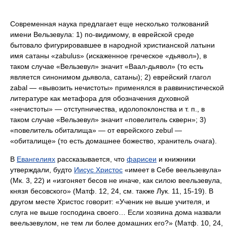
Современная наука предлагает еще несколько толкований
имени Вельзевула: 1) по-видимому, в еврейской среде
бытовало фигурировавшее в народной христианской латыни
имя сатаны «zabulus» (искаженное греческое «дьявол»), в
таком случае «Вельзевул» значит «Ваал-дьявол» (то есть
является синонимом дьявола, сатаны); 2) еврейский глагол
zabal — «вывозить нечистоты» применялся в раввинистической
литературе как метафора для обозначения духовной
«нечистоты» — отступничества, идолопоклонства и т. п., в
таком случае «Вельзевул» значит «повелитель скверн»; 3)
«повелитель обиталища» — от еврейского zebul —
«обиталище» (то есть домашнее божество, хранитель очага).
В
Евангелиях
рассказывается, что
фарисеи
и книжники
утверждали, будто
Иисус Христос
«имеет в Себе веельзевула»
(Мк. 3, 22) и «изгоняет бесов не иначе, как силою веельзевула,
князя бесовского» (Матф. 12, 24, см. также Лук. 11, 15-19). В
другом месте Христос говорит: «Ученик не выше учителя, и
слуга не выше господина своего… Если хозяина дома назвали
веельзевулом, не тем ли более домашних его?» (Матф. 10, 24,