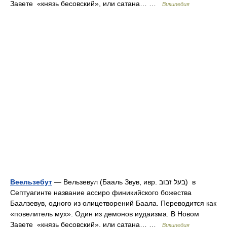
Завете «князь бесовский», или сатана… …
Википедия
Веельзебут
— Вельзевул (Бааль Звув, ивр. בעל זבוב‎) в
Септуагинте название ассиро финикийского божества
Баалзевув, одного из олицетворений Баала. Переводится как
«повелитель мух». Один из демонов иудаизма. В Новом
Завете «князь бесовский», или сатана… …
Википедия