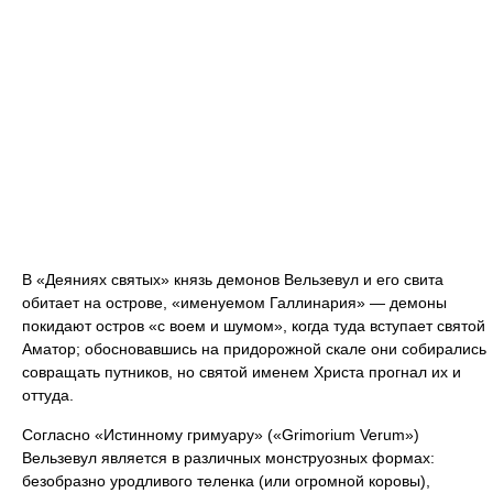
В «Деяниях святых» князь демонов Вельзевул и его свита
обитает на острове, «именуемом Галлинария» — демоны
покидают остров «с воем и шумом», когда туда вступает святой
Аматор; обосновавшись на придорожной скале они собирались
совращать путников, но святой именем Христа прогнал их и
оттуда.
Согласно «Истинному гримуару» («Grimorium Verum»)
Вельзевул является в различных монструозных формах:
безобразно уродливого теленка (или огромной коровы),