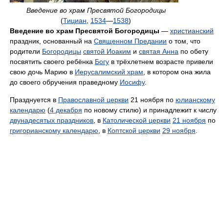
Введение во храм Пресвятой Богородицы
(
Тициан
,
1534
—
1538
)
Введение во храм Пресвятой Богородицы
—
христианский
праздник, основанный на
Священном Предании
о том, что
родители
Богородицы
святой Иоаким
и
святая Анна
по обету
посвятить своего ребёнка
Богу
в трёхлетнем возрасте привели
свою дочь Марию в
Иерусалимский храм
, в котором она жила
до своего обручения праведному
Иосифу
.
Празднуется в
Православной церкви
21 ноября по
юлианскому
календарю
(
4 декабря
по новому стилю) и принадлежит к числу
двунадесятых праздников
, в
Католической церкви
21 ноября
по
григорианскому календарю
, в
Коптской церкви
29 ноября
.