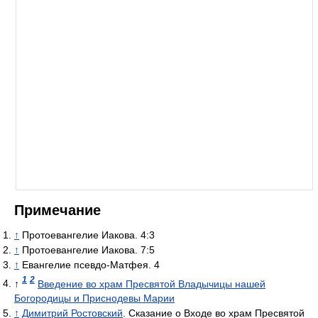
Примечание
↑
Протоевангелие Иакова. 4:3
↑
Протоевангелие Иакова. 7:5
↑
Евангелие псевдо-Матфея. 4
1
2
↑
Введение во храм Пресвятой Владычицы нашей
Богородицы и Приснодевы Марии
↑
Димитрий Ростовский
. Сказание о Входе во храм Пресвятой