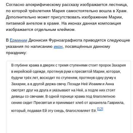
Согласно апокрифическому рассказу изображается лестница,
по которой трёхлетняя Мария самостоятельно вошла в Храм.
Дополнительно может присутствовать изображение Марии,
питаемой ангелом в храме. На иконах данная композиция
изображается отдельным клеймом.
В
Ерминии
Дионисия Фурноаграфиота приводятся следующие
указания по написанию
икон
, посвящённых данному
празднику:
В глубине храма в дверях с тремя ступенями стоит пророк Захария
в иерейской одежде, протянув руки к пресвятой Марии, которая,
будучи трёх лет, восходит по ступеням, протянув одну ручку к
Захарии, а в другой держа свечу. Позади Неё Иоаким и Анна
смотрят друг на друга и указывают на Неё, а подле них стоят
девицы со свечами. В одной горнице храма под благолепною
сению сидит Пресвятая и принимает хлеб от архангела Гавриила,
[12]
.
который, подавая Ей эту снедь, благословляет Её