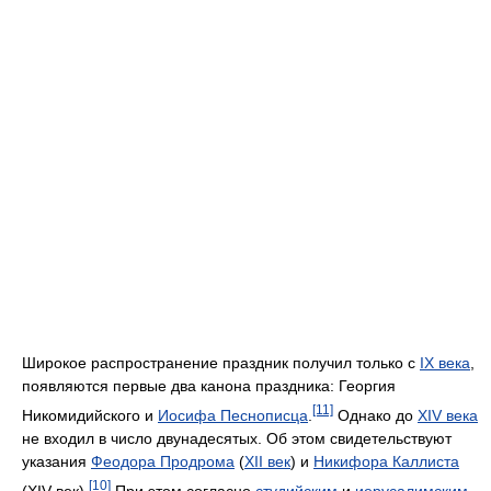
Широкое распространение праздник получил только с
IX века
,
появляются первые два канона праздника: Георгия
[11]
Никомидийского и
Иосифа Песнописца
.
Однако до
XIV века
не входил в число двунадесятых. Об этом свидетельствуют
указания
Феодора Продрома
(
XII век
) и
Никифора Каллиста
[10]
(XIV век).
При этом согласно
студийским
и
иерусалимским