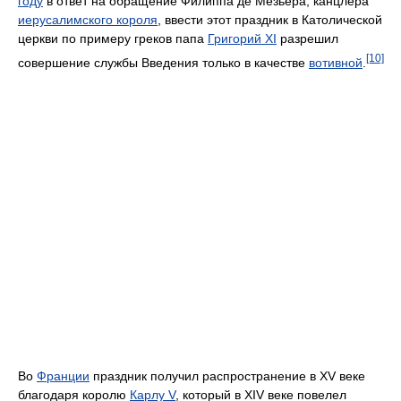
году
в ответ на обращение Филиппа де Мезьера, канцлера
иерусалимского короля
, ввести этот праздник в Католической
церкви по примеру греков папа
Григорий XI
разрешил
[10]
совершение службы Введения только в качестве
вотивной
.
Во
Франции
праздник получил распространение в XV веке
благодаря королю
Карлу V
, который в XIV веке повелел