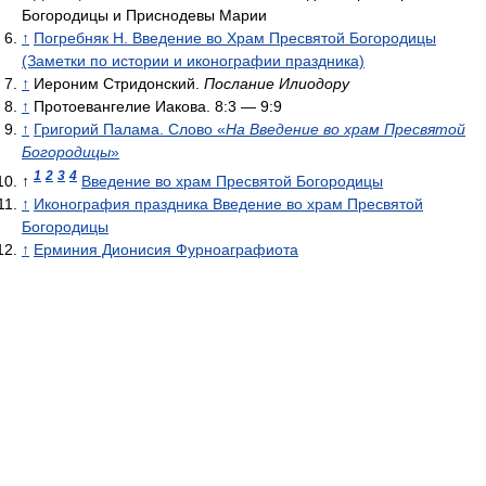
Богородицы и Приснодевы Марии
↑
Погребняк Н. Введение во Храм Пресвятой Богородицы
(Заметки по истории и иконографии праздника)
↑
Иероним Стридонский.
Послание Илиодору
↑
Протоевангелие Иакова. 8:3 — 9:9
↑
Григорий Палама. Слово «
На Введение во храм Пресвятой
Богородицы
»
1
2
3
4
↑
Введение во храм Пресвятой Богородицы
↑
Иконография праздника Введение во храм Пресвятой
Богородицы
↑
Ерминия Дионисия Фурноаграфиота