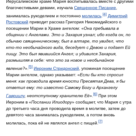
Иерусалимском храме Мария воспитывалась вместе с другими
благочестивыми девами, изучала
Священное Писание
,
[4]
занималась рукоделием и постоянно
молилась
.
Димитрий
Ростовский
приводит рассказ Григория Никомидийского о
посещении Марии в Храме ангелом: «
Она пребывала в
общении с Ангелами. Это и Захария узнал; ибо когда он, по
обычаю священническому, был в алтаре, то увидел, что
кто-то необычайного вида, беседует с Девою и подает Ей
пищу. Это был явившийся Ангел; и удивился Захария,
размышляя в себе: что это за новое и необычайное
[5]
явление?
».
Иероним Стридонский
, упоминая посещение
Марии ангелом, однако указывает: «
Если бы кто спросил
меня: как проводила время юности Пресвятая Дева, я бы
ответил ему: то известно Самому Богу и Архангелу
[6]
Гавриилу
, неотступному хранителю Её
».
При этом
Иероним в «
Послании Илиодору
» сообщает, что Мария с утра
до третьего часа дня проводила время в молитве, затем до
девятого часа занималась рукоделием, а потом вновь
[7]
молилась, пока ей не являлся ангел с пищей.