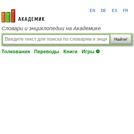
EN
DE
ES
FR
academic.ru
Словари и энциклопедии на Академике
Найти!
Толкования
Переводы
Книги
Игры ⚽