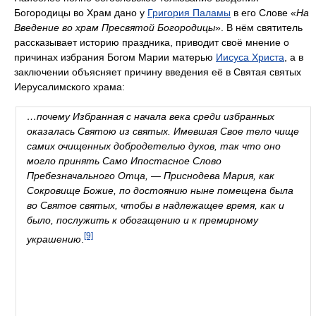
Богородицы во Храм дано у
Григория Паламы
в его Слове «
На
Введение во храм Пресвятой Богородицы
». В нём святитель
рассказывает историю праздника, приводит своё мнение о
причинах избрания Богом Марии матерью
Иисуса Христа
, а в
заключении объясняет причину введения её в Святая святых
Иерусалимского храма:
…почему Избранная с начала века среди избранных
оказалась Святою из святых. Имевшая Свое тело чище
самих очищенных добродетелью духов, так что оно
могло принять Само Ипостасное Слово
Пребезначального Отца, — Приснодева Мария, как
Сокровище Божие, по достоянию ныне помещена была
во Святое святых, чтобы в надлежащее время, как и
было, послужить к обогащению и к премирному
[9]
украшению
.