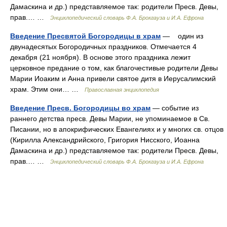
Дамаскина и др.) представляемое так: родители Пресв. Девы,
прав.… …
Энциклопедический словарь Ф.А. Брокгауза и И.А. Ефрона
Введение Пресвятой Богородицы в храм
— один из
двунадесятых Богородичных праздников. Отмечается 4
декабря (21 ноября). В основе этого праздника лежит
церковное предание о том, как благочестивые родители Девы
Марии Иоаким и Анна привели святое дитя в Иерусалимский
храм. Этим они… …
Православная энциклопедия
Введение Пресв. Богородицы во храм
— событие из
раннего детства пресв. Девы Марии, не упоминаемое в Св.
Писании, но в апокрифических Евангелиях и у многих св. отцов
(Кирилла Александрийского, Григория Нисского, Иоанна
Дамаскина и др.) представляемое так: родители Пресв. Девы,
прав.… …
Энциклопедический словарь Ф.А. Брокгауза и И.А. Ефрона