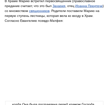
В Храме Марию встретил первосвященник (православное
предание считает, что это был
Захария
, отец
Иоанна Предтечи
)
со множеством
священников
. Родители поставили Марию на
первую ступень лестницы, которая вела ко входу в Храм.
Согласно Евангелию псевдо-Матфея:
…когда Она была поставлена перед храмом Господа,