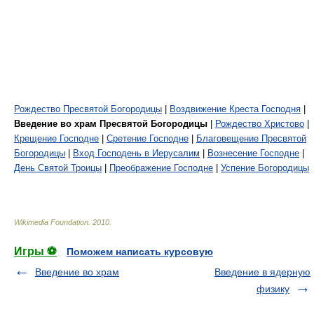
Рождество Пресвятой Богородицы
|
Воздвижение Креста Господня
|
Введение во храм Пресвятой Богородицы
|
Рождество Христово
|
Крещение Господне
|
Сретение Господне
|
Благовещение Пресвятой
Богородицы
|
Вход Господень в Иерусалим
|
Вознесение Господне
|
День Святой Троицы
|
Преображение Господне
|
Успение Богородицы
Wikimedia Foundation
.
2010
.
Игры ⚽
Поможем написать курсовую
Введение во храм
Введение в ядерную
физику