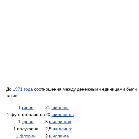
До
1971 года
соотношения между денежными единицами были
такие:
1
гинея
21
шиллинг
1 фунт стерлингов
20
шиллингов
1
крона
5
шиллингов
1 полукрона
2,5
шиллинга
1
флорин
2
шиллинга