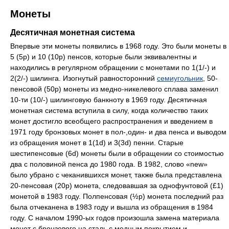
Монеты
Десятичная монетная система
Впервые эти монеты появились в 1968 году. Это были монеты в
5 (5p) и 10 (10p) пенсов, которые были эквивалентны и
находились в регулярном обращении с монетами по 1(1/-) и
2(2/-) шилинга. Изогнутый равносторонний
семиугольник
, 50-
пенсовой (50p) монеты из медно-никелевого сплава заменил
10-ти (10/-) шилинговую банкноту в 1969 году. Десятичная
монетная система вступила в силу, когда количество таких
монет достигло всеобщего распространения и введением в
1971 году бронзовых монет в пол-,один- и два пенса и выводом
из обращения монет в 1(1d) и 3(3d) пенни. Старые
шестипенсовые (6d) монеты были в обращении со стоимостью
два с половиной пенса до 1980 года. В 1982, слово «new»
было убрано с чеканившихся монет, также была представлена
20-пенсовая (20p) монета, следовавшая за однофунтовой (£1)
монетой в 1983 году. Полпенсовая (½p) монета последний раз
была отчеканена в 1983 году и вышла из обращения в 1984
году. С началом 1990-ых годов произошла замена материала
монет с бронзового на сталь с медным покрытием и