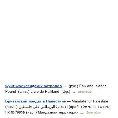
Фунт Фолклендских островов
— (рус.) Falkland Islands
Pound (англ.) Livre de Falkland (фр.) …
Википедия
Британский мандат в Палестине
— Mandate for Palestine
(англ. ) الانتداب البريطاني على فلسطين (араб. ‎‎) המנדט הבריטי על
פלשתינה א י (ивр. ‎) Мандатная территория …
Википедия