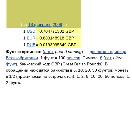
(на
18 февраля
2009
г.)
1
USD
= 0.704771302 GBP
1
EUR
= 0.883148918 GBP
1
RUB
= 0.0193995349 GBP
Фунт сте́рлингов
(
англ.
pound sterling
) —
денежная единица
Великобритании
. 1 фунт = 100
пенсов
. Символ:
£
(
лат.
Libra
—
фунт
), банковский код: GBP (Great British Pounds). В
обращении находятся банкноты в 5, 10, 20, 50 фунтов; монеты
в 1/2 (практически не встречаются), 1, 2, 5, 10, 20, 50 пенсов, 1,
2 фунта.