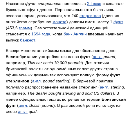
Название
фунт стерлингов
появилось в
XII веке
и означало
буквально «фунт денег». Первоначально это была лишь
весовая норма, указывавшая, что 240
стерлингов
(древняя
английская серебряная
монета
) должны иметь массу 1
фунт
(453,6
грамм
). Самостоятельной денежной единицей
становится с
1694 года
, когда
банк Англии
впервые начинает
выпуск
банкнот
.
В современном английском языке для обозначения денег
Великобритании употребляется слово
фунт
(
англ.
pound
,
например,
This car costs 10,000 pounds
). Для отличия
британской валюты от одноимённых валют других стран в
официальных документах используют полную форму
фунт
стерлингов
(
англ.
pound sterling
). В биржевой практике
получило распространение название
стерлинг
(
англ.
sterling
,
например,
The dealer bought sterling and sold US dollars
). В
менее официальных текстах встречается термин
Британский
фунт
(
англ.
British pound
). В разговорной речи используется
слово
англ.
quid
.