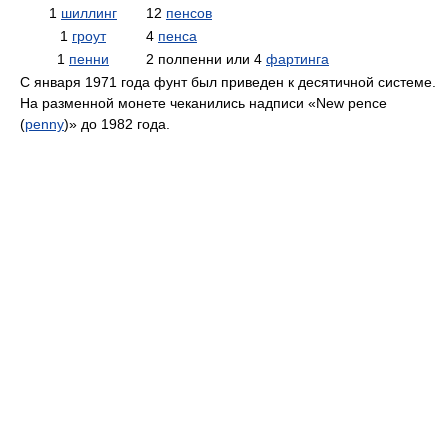
1
шиллинг
12
пенсов
1
гроут
4
пенса
1
пенни
2 полпенни или 4
фартинга
С января 1971 года фунт был приведен к десятичной системе.
На разменной монете чеканились надписи «New pence
(
penny
)» до 1982 года.