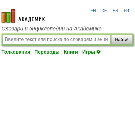
EN
DE
ES
FR
academic.ru
Словари и энциклопедии на Академике
Найти!
Толкования
Переводы
Книги
Игры ⚽