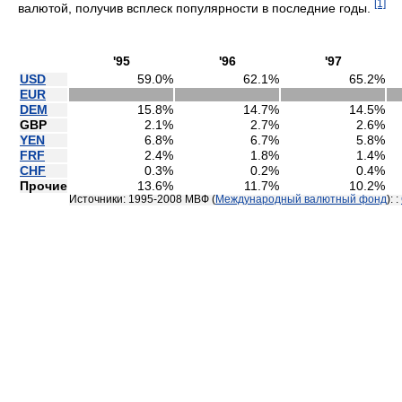
[1]
валютой, получив всплеск популярности в последние годы.
'95
'96
'97
USD
59.0%
62.1%
65.2%
EUR
DEM
15.8%
14.7%
14.5%
GBP
2.1%
2.7%
2.6%
YEN
6.8%
6.7%
5.8%
FRF
2.4%
1.8%
1.4%
CHF
0.3%
0.2%
0.4%
Прочие
13.6%
11.7%
10.2%
Источники: 1995-2008 МВФ (
Международный валютный фонд
): :