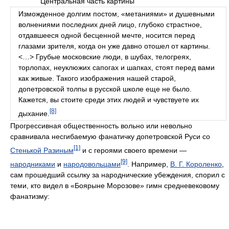
Центральная часть картины
Изможденное долгим постом, «метаниями» и душевными
волнениями последних дней лицо, глубоко страстное,
отдавшееся одной бесценной мечте, носится перед
глазами зрителя, когда он уже давно отошел от картины.
<…> Грубые московские люди, в шубах, телогреях,
торлопах, неуклюжих сапогах и шапках, стоят перед вами
как живые. Такого изображения нашей старой,
допетровской толпы в русской школе еще не было.
Кажется, вы стоите среди этих людей и чувствуете их
[8]
дыхание.
Прогрессивная общественность вольно или невольно
сравнивала несгибаемую фанатичку допетровской Руси со
[1]
Стенькой Разиным
и с героями своего времени —
[9]
народниками
и
народовольцами
. Например,
В. Г. Короленко
,
сам прошедший ссылку за народнические убеждения, спорил с
теми, кто видел в «Боярыне Морозове» гимн средневековому
фанатизму: