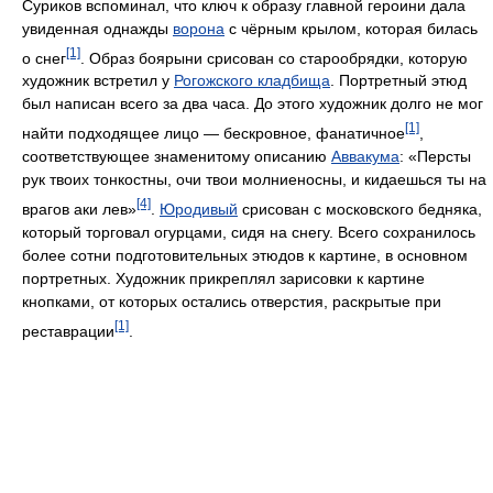
Суриков вспоминал, что ключ к образу главной героини дала
увиденная однажды
ворона
с чёрным крылом, которая билась
[1]
о снег
. Образ боярыни срисован со старообрядки, которую
художник встретил у
Рогожского кладбища
. Портретный этюд
был написан всего за два часа. До этого художник долго не мог
[1]
найти подходящее лицо — бескровное, фанатичное
,
соответствующее знаменитому описанию
Аввакума
: «Персты
рук твоих тонкостны, очи твои молниеносны, и кидаешься ты на
[4]
врагов аки лев»
.
Юродивый
срисован с московского бедняка,
который торговал огурцами, сидя на снегу. Всего сохранилось
более сотни подготовительных этюдов к картине, в основном
портретных. Художник прикреплял зарисовки к картине
кнопками, от которых остались отверстия, раскрытые при
[1]
реставрации
.