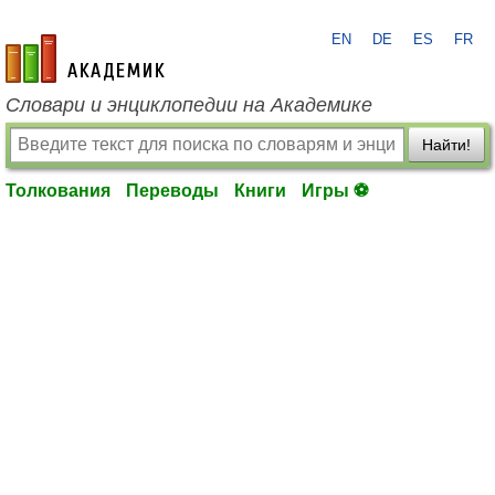
EN
DE
ES
FR
academic.ru
Словари и энциклопедии на Академике
Найти!
Толкования
Переводы
Книги
Игры ⚽