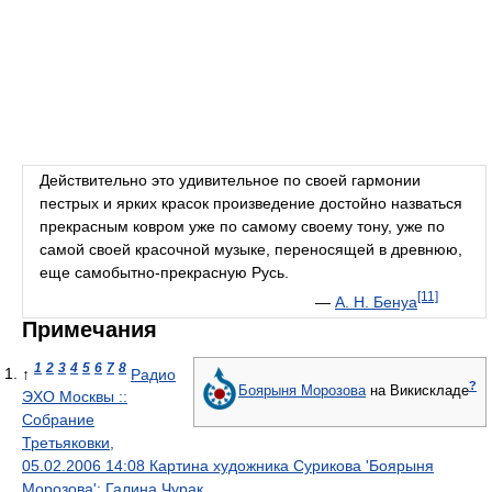
Действительно это удивительное по своей гармонии
пестрых и ярких красок произведение достойно назваться
прекрасным ковром уже по самому своему тону, уже по
самой своей красочной музыке, переносящей в древнюю,
еще самобытно-прекрасную Русь.
[11]
—
А. Н. Бенуа
Примечания
1
2
3
4
5
6
7
8
↑
Радио
?
Боярыня Морозова
на Викискладе
ЭХО Москвы ::
Собрание
Третьяковки,
05.02.2006 14:08 Картина художника Сурикова 'Боярыня
Морозова': Галина Чурак