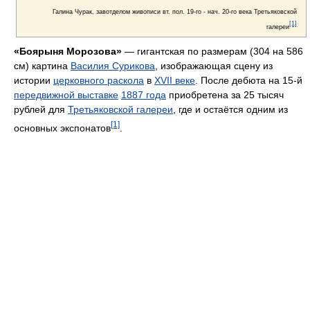
Галина Чурак, завотделом живописи вт. пол. 19-го - нач. 20-го века Третьяковской
[1]
галереи
«Боярыня Морозова»
— гигантская по размерам (304 на 586
см) картина
Василия Сурикова
, изображающая сцену из
истории
церковного раскола
в
XVII веке
. После дебюта на 15-й
передвижной выставке
1887 года
приобретена за 25 тысяч
рублей для
Третьяковской галереи
, где и остаётся одним из
[1]
основных экспонатов
.