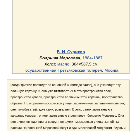
В. И. Суриков
Боярыня Морозова
,
1884
-
1887
Холст,
масло
. 304×587,5 см
Государственная Третьяковская галерея
,
Москва
[Когда зрители проходят по основной анфиладе залов], они уже видят эту
большую картину. И она уже втягивает их в это пространство свое,
пространство красок, пространство величины этой картины, пространство
образов. По морозной московской улице, заснеженной, запушенной снегом,
снег голубоватый, едут сани, розвальни. В этих санях закованную в
кандалы, колоды, точнее, закованную в цепи везут боярыню Морозову. Она
вся в черном одеянии, а вокруг нее шумит московская улица, за ней, за
санями, за боярыней Морозовой бегут люди, московский люд бежит. Здесь и