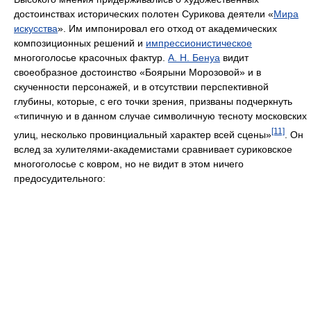
достоинствах исторических полотен Сурикова деятели «
Мира
искусства
». Им импонировал его отход от академических
композиционных решений и
импрессионистическое
многоголосье красочных фактур.
А. Н. Бенуа
видит
своеобразное достоинство «Боярыни Морозовой» и в
скученности персонажей, и в отсутствии перспективной
глубины, которые, с его точки зрения, призваны подчеркнуть
«типичную и в данном случае символичную тесноту московских
[11]
улиц, несколько провинциальный характер всей сцены»
. Он
вслед за хулителями-академистами сравнивает суриковское
многоголосье с ковром, но не видит в этом ничего
предосудительного: