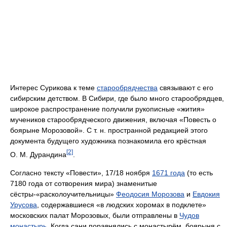
Интерес Сурикова к теме
старообрядчества
связывают с его
сибирским детством. В Сибири, где было много старообрядцев,
широкое распространение получили рукописные «жития»
мучеников старообрядческого движения, включая «Повесть о
боярыне Морозовой». С т. н. пространной редакцией этого
документа будущего художника познакомила его крёстная
[2]
О. М. Дурандина
.
Согласно тексту «Повести», 17/18 ноября
1671 года
(то есть
7180 года от сотворения мира) знаменитые
сёстры-«расколоучительницы»
Феодосия Морозова
и
Евдокия
Урусова
, содержавшиеся «в людских хоромах в подклете»
московских палат Морозовых, были отправлены в
Чудов
монастырь
. Когда сани поравнялись с монастырём, боярыня с