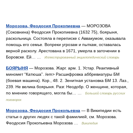
Морозова, Феодосия Прокопиевна
— МОРОЗОВА
(Соковнина) Феодосия Прокопиевна (1632 75), боярыня,
раскольница. Состояла в переписке с Аввакумом, оказывала
помощь его семье. Вопреки угрозам и пыткам, оставалась
верной расколу. Арестована в 1671, умерла в заточении в
Боровске. Ей… …
Иллюстрированный энциклопедический словарь
БОЯРЫНЯ
— Морозова. Жарг. арм. 1. Устар. Реактивный
миномет “Катюша”. /em> Расшифровка аббревиатуры БМ
(боевая машина). Кор., 48. 2. Зенитная установка БМ 13. Лаз.,
239. Не велика боярыня. Разг. Неодобр. О женщине, которая,
по мнению говорящего, могла бы… …
Большой словарь русских
поговорок
Морозова, Феодосия Прокопьевна
— В Википедии есть
статьи о других людях с такой фамилией, см. Морозова.
Феодосия Прокопьевна Морозова …
Википедия