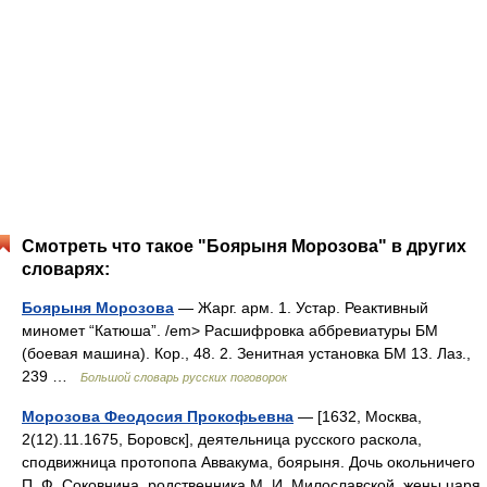
Смотреть что такое "Боярыня Морозова" в других
словарях:
Боярыня Морозова
— Жарг. арм. 1. Устар. Реактивный
миномет “Катюша”. /em> Расшифровка аббревиатуры БМ
(боевая машина). Кор., 48. 2. Зенитная установка БМ 13. Лаз.,
239 …
Большой словарь русских поговорок
Морозова Феодосия Прокофьевна
— [1632, Москва,
2(12).11.1675, Боровск], деятельница русского раскола,
сподвижница протопопа Аввакума, боярыня. Дочь окольничего
П. Ф. Соковнина, родственника М. И. Милославской, жены царя