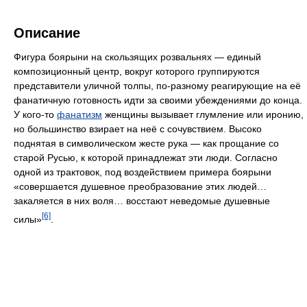
Описание
Фигура боярыни на скользящих розвальнях — единый
композиционный центр, вокруг которого группируются
представители уличной толпы, по-разному реагирующие на её
фанатичную готовность идти за своими убеждениями до конца.
У кого-то
фанатизм
женщины вызывает глумление или иронию,
но большинство взирает на неё с сочувствием. Высоко
поднятая в символическом жесте рука — как прощание со
старой Русью, к которой принадлежат эти люди. Согласно
одной из трактовок, под воздействием примера боярыни
«совершается душевное преобразование этих людей…
закаляется в них воля… восстают неведомые душевные
[6]
силы»
.