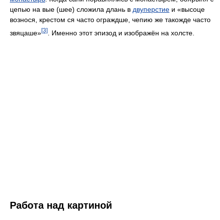
цепью на вые (шее) сложила длань в
двуперстие
и «высоце
вознося, крестом ся часто ограждше, чепию же такожде часто
[3]
звяцаше»
. Именно этот эпизод и изображён на холсте.
Работа над картиной