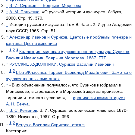
↑
В. И. Суриков — Боярыня Морозова
↑
А. М. Панченко
. «О русской истории и культуре». Азбука,
2000. Стр. 49, 370.
↑
История русского искусства. Том 9. Часть 2. Изд-во Академии
наук СССР, 1965. Стр. 51.
↑
Александр Иванов и Суриков. Цветовые проблемы пленэра и
картина. Цвет в живописи
1
2
3
↑
Коллекция: мировая художественная культура Суриков,
Василий Иванович. Боярыня Морозова. 1887. ГТГ
↑
РУССКИЕ ХУДОЖНИКИ. Суриков Василий Иванович
1
2
↑
Lib.ru/Классика: Гаршин Всеволод Михайлович. Заметки о
художественных выставках
↑
«В их объяснении получалось, что Суриков изобразил в
Меншикове, в стрельцах и в Морозовой жертвы произвола
тирании и темного суеверия», —
иронически комментирует
А. Н. Бенуа
.
↑
В. С. Кеменов
. В. И. Суриков: историческая живопись 1870-
1890. Искусство, 1987. Стр. 396.
1
2
↑
Бенуа о Василии Сурикове, статья
Категории: