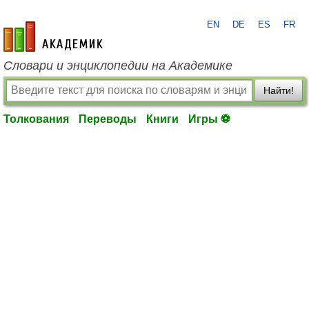
EN
DE
ES
FR
academic.ru
Словари и энциклопедии на Академике
Найти!
Толкования
Переводы
Книги
Игры ⚽