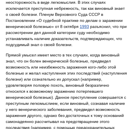
неосторожность в виде легкомыслия. В этих случаях
исключается преступная небрежность, так как виновный знает
о своей болезни. Пленум Верховного Суда СССР в
Постановлении «О судебной практике по делам о заражении
венерической болезнью» от 8 октября
1993
разъяснил, что при
рассмотрении дел данной категории суду необходимо
устанавливать наличие доказательств, подтверждающих, что
подсудимый знал о своей болезни.
Прямой умысел имеет место в тех случаях, когда виновный
знал, что он болен венерической болезнью, предвидел
возможность или неизбежность заражения кого-либо этой
болезнью и желал наступления этих последствий (наступления
болезни) или сознательно их допускал (например,
удовлетворяя половую похоть, виновный безразлично
относился к возможному заражению потерпевшего
венерической болезнью). Данное преступление совершается с
преступным легкомыслием, если виновный, сознавая наличие
у него венерического заболевания, предвидел возможность
заражения другого, однако без достаточных к тому оснований
самонадеянно рассчитывал на предотвращение этого
последствия (например, с помощью предохранительных