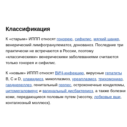
Классификация
К «старым» ИППП относят
гонорею
,
сифилис
,
мягкий шанкр
,
венерический лимфогранулематоз, донованоз. Последние три
практически не встречаются в России, поэтому
«классическими» венерическими заболеваниями считаются
только гонорея и сифилис.
К «новым» ИППП относят
ВИЧ-инфекцию
, вирусные
гепатиты
B, C и D,
хламидиоз
, микоплазмоз,
уреаплазмоз
,
трихомониаз
,
гарднереллез
, генитальный
герпес
, остроконечные кондиломы,
цитомегаловирус
и
вагинальный дисбактериоз
, а также болезни
кожи, передающиеся половым путем (чесотку,
лобковые вши
,
контагиозный моллюск).