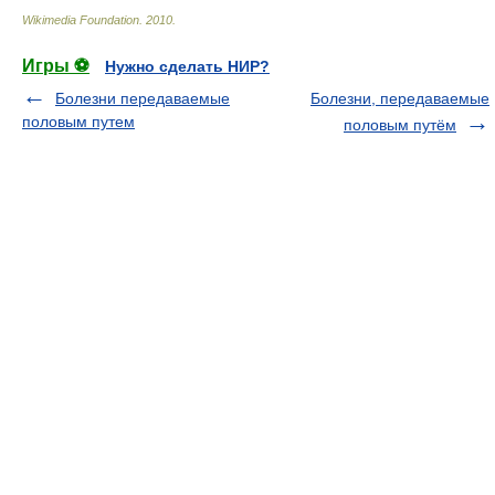
Wikimedia Foundation
.
2010
.
Игры ⚽
Нужно сделать НИР?
Болезни передаваемые
Болезни, передаваемые
половым путем
половым путём