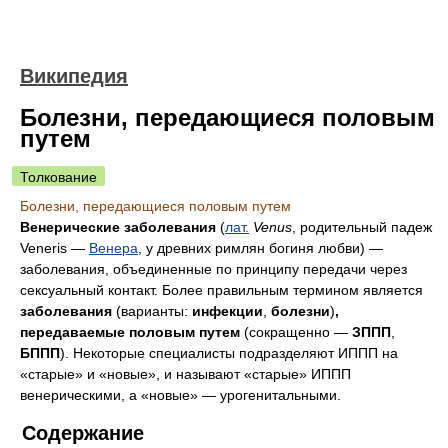
Википедия
Болезни, передающиеся половым
путем
Толкование
Болезни, передающиеся половым путем
Венерические заболевания
(
лат.
Venus
, родительный падеж
Veneris —
Венера
, у древних римлян богиня любви) —
заболевания, объединенные по принципу передачи через
сексуальный контакт. Более правильным термином является
заболевания
(варианты:
инфекции
,
болезни
)
,
передаваемые половым путем
(сокращенно —
ЗППП
,
БППП
). Некоторые специалисты подразделяют ИППП на
«старые» и «новые», и называют «старые» ИППП
венерическими, а «новые» — урогенитальными.
Содержание