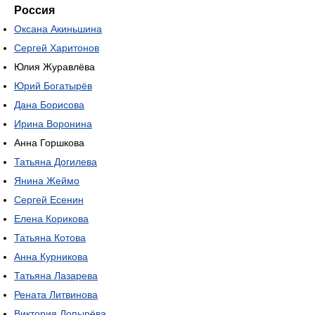
Россия
Оксана Акиньшина
Сергей Харитонов
Юлия Журавлёва
Юрий Богатырёв
Дана Борисова
Ирина Воронина
Анна Горшкова
Татьяна Догилева
Янина Жеймо
Сергей Есенин
Елена Корикова
Татьяна Котова
Анна Курникова
Татьяна Лазарева
Рената Литвинова
Виктория Лопырёва