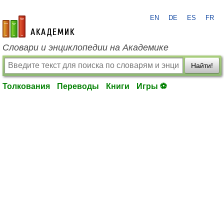
EN
DE
ES
FR
academic.ru
Словари и энциклопедии на Академике
Найти!
Толкования
Переводы
Книги
Игры ⚽