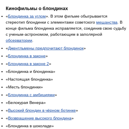
Кинофильмы о блондинах
«
Блондинка за углом
». В этом фильме обыгрывается
стереотип блондинки с элементами советского
мещанства
. В
конце фильма блондинка исправляется, соединив свою судьбу
с ученым-астрономом, работающим в заполярной
обсерватории
.
«
Джентльмены предпочитают блондинок
»
«
Блондинка в законе
»
«
Блондинка в законе 2
»
«Блондинка и блондинка»
«Настоящая блондинка»
«Месть блондинки»
«
Блондинка с амбициями
»
«Белокурая Венера»
«
Высокий блондин в чёрном ботинке
»
«
Возвращение высокого блондина
»
«Блондинка в шоколаде»