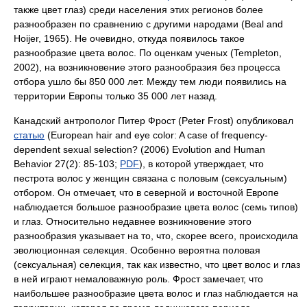
также цвет глаз) среди населения этих регионов более
разнообразен по сравнению с другими народами (Beal and
Hoijer, 1965). Не очевидно, откуда появилось такое
разнообразие цвета волос. По оценкам ученых (Templeton,
2002), на возникновение этого разнообразия без процесса
отбора ушло бы 850 000 лет. Между тем люди появились на
территории Европы только 35 000 лет назад.
Канадский антрополог Питер Фрост (Peter Frost) опубликовал
статью
(European hair and eye color: A case of frequency-
dependent sexual selection? (2006) Evolution and Human
Behavior 27(2): 85-103;
PDF
), в которой утверждает, что
пестрота волос у женщин связана с половым (сексуальным)
отбором. Он отмечает, что в северной и восточной Европе
наблюдается большое разнообразие цвета волос (семь типов)
и глаз. Относительно недавнее возникновение этого
разнообразия указывает на то, что, скорее всего, происходила
эволюционная селекция. Особенно вероятна половая
(сексуальная) селекция, так как известно, что цвет волос и глаз
в ней играют немаловажную роль. Фрост замечает, что
наибольшее разнообразие цвета волос и глаз наблюдается на