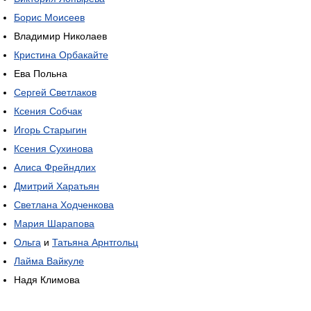
Борис Моисеев
Владимир Николаев
Кристина Орбакайте
Ева Польна
Сергей Светлаков
Ксения Собчак
Игорь Старыгин
Ксения Сухинова
Алиса Фрейндлих
Дмитрий Харатьян
Светлана Ходченкова
Мария Шарапова
Ольга
и
Татьяна Арнтгольц
Лайма Вайкуле
Надя Климова