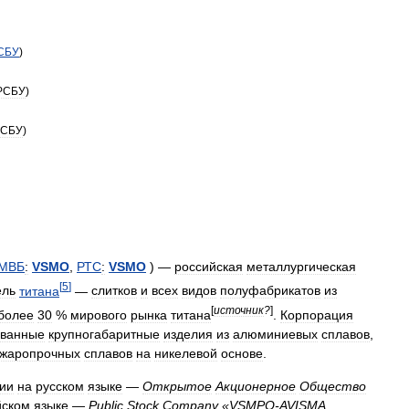
СБУ
)
РСБУ
)
РСБУ
)
МВБ
:
VSMO
,
РТС
:
VSMO
) —
российская
металлургическая
[
5
]
ель
титана
—
слитков
и
всех
видов
полуфабрикатов
из
[
источник
?
]
более
30
%
мирового
рынка
титана
.
Корпорация
ованные
крупногабаритные
изделия
из
алюминиевых
сплавов
,
жаропрочных
сплавов
на
никелевой
основе
.
ии
на
русском
языке
—
Открытое
Акционерное
Общество
йском
языке
—
Public
Stock
Company
«
VSMPO
-
AVISMA