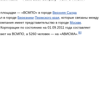
площадки
— «
ВСМПО
»
в
городе
Верхняя
Салда
ал
в
городе
Березники
Пермского
края
,
которые
связаны
между
Компания
имеет
представительство
в
городе
Москве
.
Корпорации
по
состоянию
на
01
.
09
.
2011
года
составляет
[
6
]
тают
на
ВСМПО
,
а
5260
человек
—
на
«
АВИСМА
».