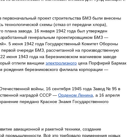
в
первоначальный
проект
строительства
БМЗ
были
внесены
сь
технологической
схемы
(
отказ
от
передачи
хлора
),
го
плана
завода
.
16
января
1942
года
был
утвержден
азработанный
генеральным
проектировщиком
БМЗ
—
ий
».
5
июня
1942
года
Государственный
Комитет
Обороны
первой
очереди
БМЗ
,
рассчитанной
на
производственную
.
22
июня
1943
года
на
Березниковском
магниевом
заводе
торый
отлили
ванщики
электролизного
цеха
Порфирий
Бармак
м
рождения
березниковского
филиала
корпорации
—
Отечественной
войны
,
16
сентября
1945
года
Завод
№
95
в
рственной
наградой
СССР
—
Орденом
Ленина
,
а
16
апреля
хранение
передано
Красное
Знамя
Государственного
звитие
авиационной
и
ракетной
техники
,
создание
ой
промышленности
.
Всё
это
требовало
применения
новых