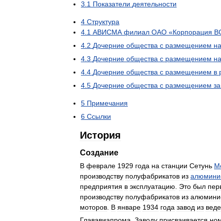
3
.
1
Показатели
деятельности
4
Структура
4
.
1
АВИСМА
филиал
ОАО
«
Корпорация
В
4
.
2
Дочерние
общества
с
размещением
н
4
.
3
Дочерние
общества
с
размещением
н
4
.
4
Дочерние
общества
с
размещением
в
4
.
5
Дочерние
общества
с
размещением
за
5
Примечания
6
Ссылки
История
Создание
В
феврале
1929
года
на
станции
Сетунь
М
производству
полуфабрикатов
из
алюмини
предприятия
в
эксплуатацию
.
Это
был
пер
производству
полуфабрикатов
из
алюмини
моторов
.
В
январе
1934
года
завод
из
вед
Глававиапрома
.
Заводу
присваивается
но