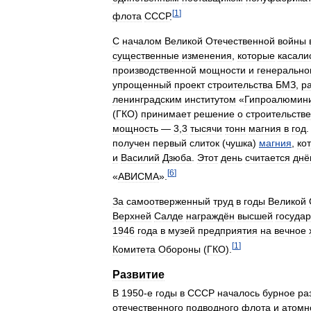
[
1
]
флота
СССР
.
С
началом
Великой
Отечественной
войны
существенные
изменения
,
которые
касали
производственной
мощности
и
генерально
упрощенный
проект
строительства
БМЗ
,
р
ленинградским
институтом
«
Гипроалюмин
(
ГКО
)
принимает
решение
о
строительстве
мощность
—
3
,
3
тысячи
тонн
магния
в
год
получен
первый
слиток
(
чушка
)
магния
,
ко
и
Василий
Дзюба
.
Этот
день
считается
днё
[
6
]
«
АВИСМА
».
За
самоотверженный
труд
в
годы
Великой
Верхней
Салде
награждён
высшей
госуда
1946
года
в
музей
предприятия
на
вечное
[
1
]
Комитета
Обороны
(
ГКО
).
Развитие
В
1950
-
е
годы
в
СССР
началось
бурное
ра
отечественного
подводного
флота
и
атомн