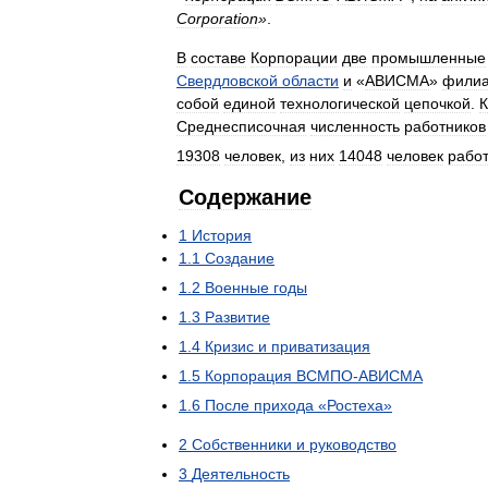
Corporation
»
.
В
составе
Корпорации
две
промышленные
Свердловской
области
и
«
АВИСМА
»
фили
собой
единой
технологической
цепочкой
.
Среднесписочная
численность
работников
19308
человек
,
из
них
14048
человек
рабо
Содержание
1
История
1
.
1
Создание
1
.
2
Военные
годы
1
.
3
Развитие
1
.
4
Кризис
и
приватизация
1
.
5
Корпорация
ВСМПО
-
АВИСМА
1
.
6
После
прихода
«
Ростеха
»
2
Собственники
и
руководство
3
Деятельность