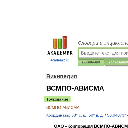
Словари и энциклоп
academic.ru
Википедия
Толкования
Википедия
ВСМПО-АВИСМА
Толкование
ВСМПО
-
АВИСМА
Координаты
:
58
°
с
.
ш
.
60
°
в
.
д
.
/
58
.
04073
°
ОАО
«
Корпорация
ВСМПО
-
АВИСМ