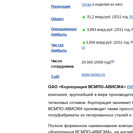
титан
и
изделия
из
него
.
Продукция
▲
31
,
2
млрд
руб
. (
2011
год
,
Р
Оборот
Операционная
▲
3
,
893
млрд
руб
. (
2011
год
,
прибыль
▲
3
,
058
млрд
руб
. (
2011
год
,
Чистая
[
3
]
прибыль
Число
[
4
]
20
000
(
2008
год
)
сотрудников
www
.
vsmpo
.
ru
Сайт
ОАО
«
Корпорация
ВСМПО
-
АВИСМА
»
(
М
компания
,
крупнейший
в
мире
производит
титановых
сплавов
.
Корпорация
занимает
ВСМПО
-
АВИСМА
производит
также
пресс
полуфабрикаты
из
легированных
сталей
и
Полное
фирменное
наименование
компан
«
Корпорация
ВСМПО
-
АВИСМА
»
,
на
англи