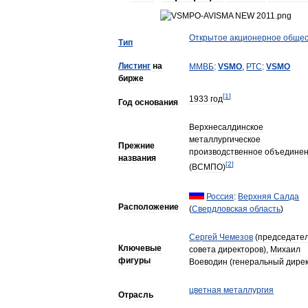
Открытое
акционерное
общес
Тип
Листинг
на
ММВБ
:
VSMO
,
РТС
:
VSMO
бирже
[
1
]
1933
год
Год
основания
Верхнесалдинское
металлургическое
Прежние
производственное
объедине
названия
[
2
]
(
ВСМПО
)
Россия
:
Верхняя
Салда
Расположение
(
Свердловская
область
)
Сергей
Чемезов
(
председате
Ключевые
совета
директоров
),
Михаил
фигуры
Воеводин
(
генеральный
дире
цветная
металлургия
Отрасль