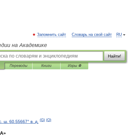
Запомнить сайт
Словарь на свой сайт
RU
едии на Академике
Найти!
Переводы
Книги
Игры ⚽
(
G
)
(
O
)
с
.
ш
.
60
.
55667
°
в
.
д
.
А
»