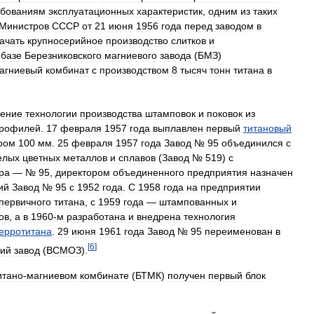
ебованиям
эксплуатационных
характеристик
,
одним
из
таких
Министров
СССР
от
21
июня
1956
года
перед
заводом
в
ачать
крупносерийное
производство
слитков
и
базе
Березниковского
магниевого
завода
(
БМЗ
)
агниевый
комбинат
с
производством
8
тысяч
тонн
титана
в
оение
технологии
производства
штамповок
и
поковок
из
рофилей
.
17
февраля
1957
года
выплавлен
первый
титановый
ром
100
мм
.
25
февраля
1957
года
Завод
№
95
объединился
с
елых
цветных
металлов
и
сплавов
(
Завод
№
519
)
с
ра
— №
95
,
директором
объединенного
предприятия
назначен
ий
Завод
№
95
с
1952
года
.
С
1958
года
на
предприятии
первичного
титана
,
с
1959
года
—
штампованных
и
ов
,
а
в
1960
-
м
разработана
и
внедрена
технология
ерротитана
.
29
июня
1961
года
Завод
№
95
переименован
в
[
6
]
ий
завод
(
ВСМОЗ
).
итано
-
магниевом
комбинате
(
БТМК
)
получен
первый
блок