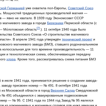
ской
Германией
уже
охватила
пол
-
Европы
,
Советский
Союз
ь
.
Мощностей
традиционных
производителей
магния
—
в
—
явно
не
хватало
.
В
1939
году
Экономсовет
СССР
о
магниевого
завода
в
городе
Березники
Пермской
области
(
с
[
7
]
—
Мо́лотовская
область
.).
11
октября
1940
года
было
ельства
Советского
Союза
«
О
строительстве
магниевого
бласти
».
В
апреле
1941
года
утверждён
технический
проект
и
ковского
магниевого
завода
(
БМЗ
),
ставшего
родоначальником
а
колоссальная
для
того
времени
производительность
—
11
ции
и
технологическая
схема
,
обеспечивающая
передачу
ого
хлора
.
Кроме
того
,
рассматривалась
схема
питания
БМЗ
5
в
июле
1941
года
,
принимается
решение
о
создании
завода
-
,
заводу
присвоен
номер
— №
491
.
8
октября
1941
года
5
из
Московской
области
в
город
Верхняя
Салда
Свердловской
р
№
491
объединился
с
эвакуированным
подмосковным
омер
— №
95
.
С
1941
года
по
1944
год
Завод
№
95
являлся
тов
из
алюминиевых
и
магниевых
сплавов
для
нужд
авиации
и