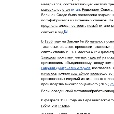
материалов
,
соответствующих
жёстким
тр
материалов
стал
титан
.
Решением
Совета
Верхней
Салде
была
поставлена
задача:
н
полуфабрикатов
из
титановых
сплавов
.
На
предполагалось
построить
новый
титано
-
м
[
6
]
слитках
в
год
.
В
1956
году
на
Заводе
№
95
началось
осв
титановых
сплавов
,
прессовки
титановых
п
слиток
сплава
ВТ
1
-
1
массой
4
кг
и
диамет
Заводом
прокатно
-
тянутых
изделий
из
тяж
присвоением
объединенному
заводу
номе
Гавриил
Дмитриевич
Агарков
,
возглавлявш
началось
полномасштабное
производство
прессованных
изделий
из
титановых
сплав
производства
высокопроцентного
(
70
%)
ф
Верхнесалдинский
металлообрабатывающ
8
февраля
1960
года
на
Березниковском
т
губчатого
титана
.