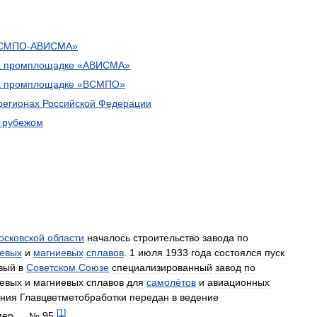
СМПО
-
АВИСМА
»
а
промплощадке
«
АВИСМА
»
а
промплощадке
«
ВСМПО
»
регионах
Российской
Федерации
рубежом
осковской
области
началось
строительство
завода
по
евых
и
магниевых
сплавов
.
1
июля
1933
года
состоялся
пуск
вый
в
Советском
Союзе
специализированный
завод
по
евых
и
магниевых
сплавов
для
самолётов
и
авиационных
ения
Главцветметобработки
передан
в
ведение
[
1
]
мер
— №
95
.