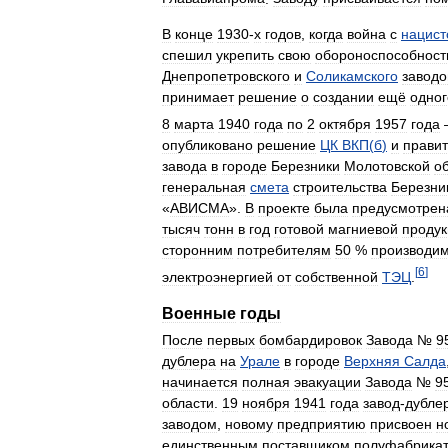
В
конце
1930
-
х
годов
,
когда
война
с
нацист
спешил
укрепить
свою
обороноспособност
Днепропетровского
и
Соликамского
заводо
принимает
решение
о
создании
ещё
одног
8
марта
1940
года
по
2
октября
1957
года
опубликовано
решение
ЦК
ВКП
(
б
)
и
правит
завода
в
городе
Березники
Молотовской
о
генеральная
смета
строительства
Березни
«
АВИСМА
».
В
проекте
была
предусмотрен
тысяч
тонн
в
год
готовой
магниевой
продук
сторонним
потребителям
50
%
производим
[
6
]
электроэнергией
от
собственной
ТЭЦ
.
Военные
годы
После
первых
бомбардировок
Завода
№
9
дублера
на
Урале
в
городе
Верхняя
Салда
начинается
полная
эвакуации
Завода
№
9
области
.
19
ноября
1941
года
завод
-
дубле
заводом
,
новому
предприятию
присвоен
н
единственным
поставщиком
полуфабрика