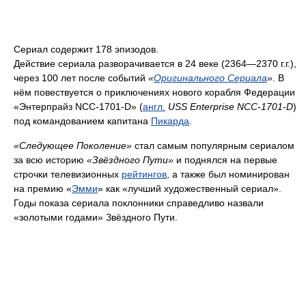
Сериал содержит 178 эпизодов.
Действие сериала разворачивается в 24 веке (2364—2370 г.г.),
через 100 лет после событий
«
Оригинального Сериала
»
. В
нём повествуется о приключениях нового корабля Федерации
«Энтерпрайз NCC-1701-D» (
англ.
USS Enterprise NCC-1701-D
)
под командованием капитана
Пикарда
.
«Следующее Поколение»
стал самым популярным сериалом
за всю историю
«Звёздного Пути»
и поднялся на первые
строчки телевизионных
рейтингов
, а также был номинирован
на премию «
Эмми
» как «лучший художественный сериал».
Годы показа сериала поклонники справедливо назвали
«золотыми годами» Звёздного Пути.