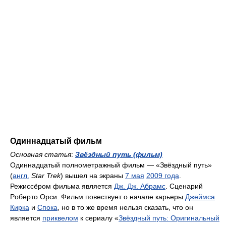
Одиннадцатый фильм
Основная статья
:
Звёздный путь (фильм)
Одиннадцатый полнометражный фильм — «Звёздный путь»
(
англ.
Star Trek
) вышел на экраны
7 мая
2009 года
.
Режиссёром фильма является
Дж. Дж. Абрамс
. Cценарий
Рoбертo Oрcи. Фильм повествует о начале карьеры
Джеймса
Кирка
и
Спока
, но в то же время нельзя сказать, что он
является
приквелом
к сериалу «
Звёздный путь: Оригинальный