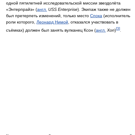
одной пятилетней исследовательской миссии звездолёта
«Энтерпрайз» (
англ.
USS Enterprise
). Экипаж также не должен
был претерпеть изменений, только место
Спока
(исполнитель
роли которого,
Леонард Нимой
, отказался участвовать в
[3]
съёмках) должен был занять вулканец Ксон (
англ.
Xon
)
.