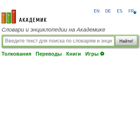
EN
DE
ES
FR
academic.ru
Словари и энциклопедии на Академике
Найти!
Толкования
Переводы
Книги
Игры ⚽