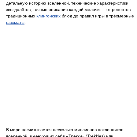
детальную историю вселенной, технические характеристики
звездолётов, точные описания каждой мелочи — от рецептов
традиционных
клингонских
блюд до правил игры в трёхмерные
шахматы
.
В мире насчитывается несколько миллионов поклонников
вселенной, именующих себя «Трекки» (
Trekkies
) или