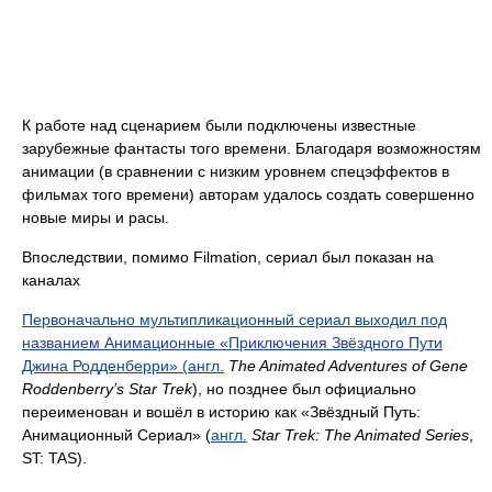
К работе над сценарием были подключены известные
зарубежные фантасты того времени. Благодаря возможностям
анимации (в сравнении с низким уровнем спецэффектов в
фильмах того времени) авторам удалось создать совершенно
новые миры и расы.
Впоследствии, помимо Filmation, сериал был показан на
каналах
Первоначально мультипликационный сериал выходил под
названием Анимационные «Приключения Звёздного Пути
Джина Родденберри» (
англ.
The Animated Adventures of Gene
Roddenberry’s Star Trek
), но позднее был официально
переименован и вошёл в историю как «Звёздный Путь:
Анимационный Сериал» (
англ.
Star Trek: The Animated Series
,
ST: TAS).