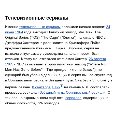
Телевизионные сериалы
Именно
телевизионные сериалы
положили начало эпопеи:
24
июня
1964
года выходит Пилотный эпизод Star Trek: The
Original Series (TOS) "The Cage" ("Клетка") на канале NBC c
Джеффри Хантером в роли капитана Кристофера Пайка
предшественника Джеймса Т. Кирка. Впрочем, серия не
вызвала энтузиазма у руководства канала и проект был
отложен. К тому же, отказался от съёмок Хантер.
26 августа
1965
- NBC заказывает второй пилотный эпизод ("Where No
Man Has Gone Before" - "Где прежде никто не бывал"), но
сценарий был убран в дальний ящик и серия вышла спустя год
в Оригинальном сериале Звёздный путь. Она была 3 по счёту в
[1]
первом сезоне.
8 сентября
1966
на канале NBC состоялась
премьера сериала «
Звёздный путь: Оригинальный сериал
». С
тех пор на экраны вышли ещё пять
сериалов
, содержащих, в
общей сложности, 726 эпизодов.