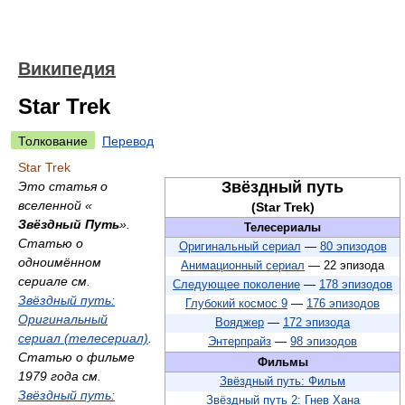
Википедия
Star Trek
Толкование
Перевод
Star Trek
Звёздный путь
Это статья о
вселенной «
(Star Trek)
Звёздный Путь
».
Телесериалы
Статью о
Оригинальный сериал
—
80 эпизодов
одноимённом
Анимационный сериал
— 22 эпизода
сериале см.
Следующее поколение
—
178 эпизодов
Звёздный путь:
Глубокий космос 9
—
176 эпизодов
Оригинальный
Вояджер
—
172 эпизода
сериал (телесериал)
.
Энтерпрайз
—
98 эпизодов
Статью о фильме
Фильмы
1979 года см.
Звёздный путь: Фильм
Звёздный путь:
Звёздный путь 2: Гнев Хана