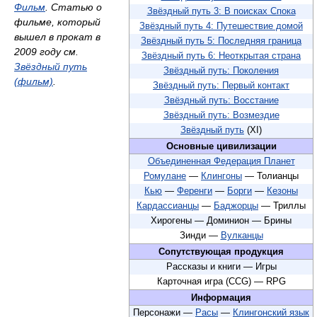
Фильм
. Статью о
Звёздный путь 3: В поисках Спока
фильме, который
Звёздный путь 4: Путешествие домой
вышел в прокат в
Звёздный путь 5: Последняя граница
2009 году см.
Звёздный путь 6: Неоткрытая страна
Звёздный путь
Звёздный путь: Поколения
(фильм)
.
Звёздный путь: Первый контакт
Звёздный путь: Восстание
Звёздный путь: Возмездие
Звёздный путь
(XI)
Основные цивилизации
Объединенная Федерация Планет
Ромулане
—
Клингоны
— Толианцы
Кью
—
Ференги
—
Борги
—
Кезоны
Кардассианцы
—
Баджорцы
— Триллы
Хирогены — Доминион — Брины
Зинди —
Вулканцы
Сопутствующая продукция
Рассказы и книги — Игры
Карточная игра (CCG) — RPG
Информация
Персонажи —
Расы
—
Клингонский язык