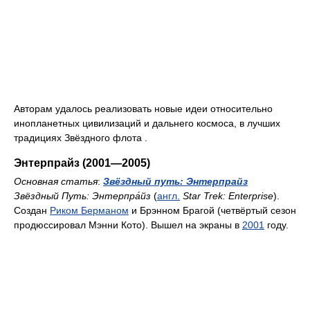
Авторам удалось реализовать новые идеи относительно
инопланетных цивилизаций и дальнего космоса, в лучших
традициях Звёздного флота .
Энтерпрайз (2001—2005)
Основная статья
:
Звёздный путь: Энтерпрайз
Звёздный Путь: Энтерпра́йз
(
англ.
Star Trek: Enterprise
).
Создан
Риком Берманом
и Брэнном Брагой (четвёртый сезон
продюссировал Мэнни Кото). Вышел на экраны в
2001
году.