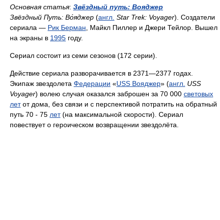
Основная статья
:
Звёздный путь: Вояджер
Звёздный Путь: Во́яджер
(
англ.
Star Trek: Voyager
). Создатели
сериала —
Рик Берман
, Майкл Пиллер и Джери Тейлор. Вышел
на экраны в
1995
году.
Сериал состоит из семи сезонов (172 серии).
Действие сериала разворачивается в 2371—2377 годах.
Экипаж звездолета
Федерации
«
USS Вояджер
» (
англ.
USS
Voyager
) волею случая оказался заброшен за 70 000
световых
лет
от дома, без связи и с перспективой потратить на обратный
путь 70 - 75
лет
(на максимальной скорости). Сериал
повествует о героическом возвращении звездолёта.