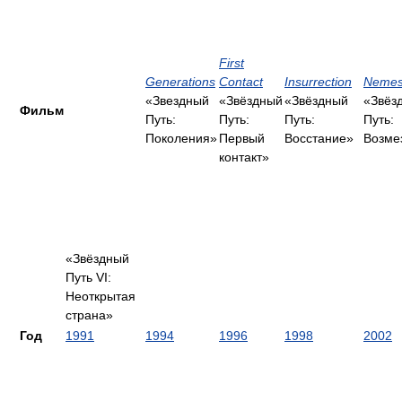
First
Generations
Contact
Insurrection
Nemes
«Звездный
«Звёздный
«Звёздный
«Звёз
Фильм
Путь:
Путь:
Путь:
Путь:
Поколения»
Первый
Восстание»
Возме
контакт»
«Звёздный
Путь VI:
Неоткрытая
страна»
Год
1991
1994
1996
1998
2002