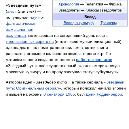
Хронология
— Телепатия — Физика
«Звёздный путь»
Звездолеты — Классы звездолетов
(
англ.
Star Trek
) —
Вклад
популярная
научно-
фантастическая
Вклад в культуру
—
Треккеры
вымышленная
вселенная
, включающая на сегодняшний день шесть
телевизионных сериалов
(в том числе мультипликационный),
одиннадцать полнометражных фильмов, сотни книг и
рассказов, огромное количество компьютерных игр. По
мотивам эпопеи создано множество
работ поклонников
.
«Звёздный путь» внёс существенный вклад в американскую
массовую культуру и по праву заслужил статус субкультуры.
Автором идеи
«Звёздного пути»
, а также сериала «
Звёздный
путь: Оригинальный сериал
», который положил начало эпопеи
и вышел на экраны
8 сентября
1966
, был
Джин Родденберри
.