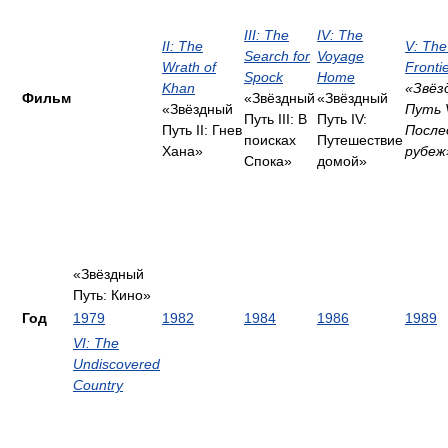
III: The
IV: The
II: The
V: The
Search for
Voyage
Wrath of
Fronti
Spock
Home
Khan
«Звёз
Фильм
«Звёздный
«Звёздный
«Звёздный
Путь 
Путь III: В
Путь IV:
Путь II: Гнев
После
поисках
Путешествие
Хана»
рубеж
Спока»
домой»
«Звёздный
Путь: Кино»
Год
1979
1982
1984
1986
1989
VI: The
Undiscovered
Country