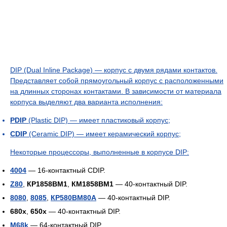
DIP (Dual Inline Package) — корпус с двумя рядами контактов.
Представляет собой прямоугольный корпус с расположенными
на длинных сторонах контактами. В зависимости от материала
корпуса выделяют два варианта исполнения:
PDIP
(Plastic DIP) — имеет пластиковый корпус;
CDIP
(Ceramic DIP) — имеет керамический корпус;
Некоторые процессоры, выполненные в корпусе DIP:
4004
— 16-контактный CDIP.
Z80
,
КР1858ВМ1
,
КМ1858ВМ1
— 40-контактный DIP.
8080
,
8085
,
КР580ВМ80А
— 40-контактный DIP.
680x
,
650x
— 40-контактный DIP.
M68k
— 64-контактный DIP.