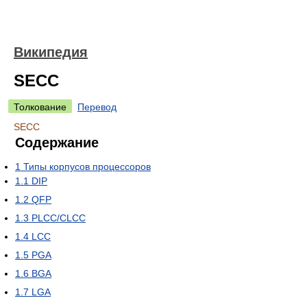
Википедия
SECC
Толкование
Перевод
SECC
Содержание
1
Типы корпусов процессоров
1.1
DIP
1.2
QFP
1.3
PLCC/CLCC
1.4
LCC
1.5
PGA
1.6
BGA
1.7
LGA