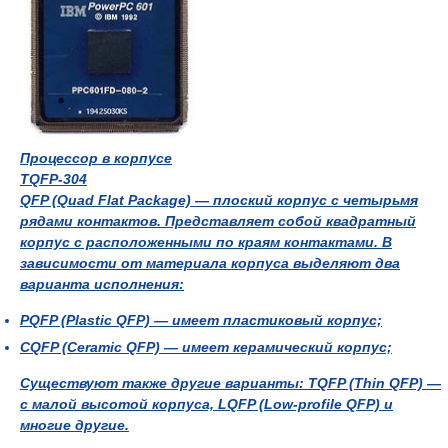
Процессор в корпусе
TQFP-304
QFP (Quad Flat Package) — плоский корпус с четырьмя
рядами контактов. Представляет собой квадратный
корпус с расположенными по краям контактами. В
зависимости от материала корпуса выделяют два
варианта исполнения:
PQFP
(Plastic QFP) — имеет пластиковый корпус;
CQFP
(Ceramic QFP) — имеет керамический корпус;
Существуют также другие варианты:
TQFP
(Thin QFP) —
с малой высотой корпуса,
LQFP
(Low-profile QFP) и
многие другие.