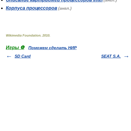
(англ.)
Корпуса процессоров
(англ.)
Wikimedia Foundation
.
2010
.
Игры ⚽
Поможем сделать НИР
SD Card
SEAT S.A.