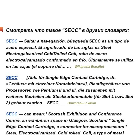
Смотреть что такое "SECC" в других словарях:
SECC
— Saltar a navegación, búsqueda SECC es un tipo de
acero especial. El significado de las siglas es Steel
Electrogalvanized ColdRolled Coil, rollo de acero
electrogalvanizado conformado en frío. Últimamente se utiliza
en las cajas (el soporte del… …
Wikipedia Español
SECC
— [Abk. für Single Edge Contact Cartridge, dt.
»Gehäuse mit einzelner Kontaktleiste«], Plastikgehäuse von
Prozessoren wie Pentium II und III, die zusammen mit
weiteren Bauteilen als Steckkartenmodule (für Slot 1 bzw. Slot
2) gebaut wurden. SECC …
Universal-Lexikon
SECC
— can mean:* Scottish Exhibition and Conference
Centre, an exhibition space in Glasgow, Scotland * Single
Edge Contact Cartridge, a connector for microprocessors *
Steel, Electrogalvanized, Cold rolled, Coil, a type of metal