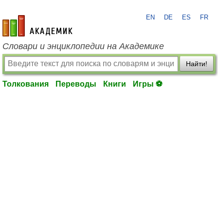
EN
DE
ES
FR
academic.ru
Словари и энциклопедии на Академике
Найти!
Толкования
Переводы
Книги
Игры ⚽