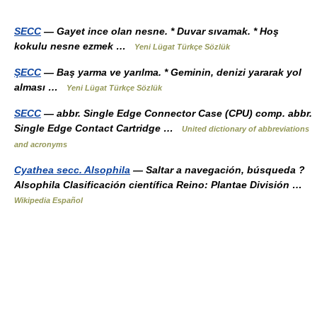
SECC
— Gayet ince olan nesne. * Duvar sıvamak. * Hoş
kokulu nesne ezmek …
Yeni Lügat Türkçe Sözlük
ŞECC
— Baş yarma ve yarılma. * Geminin, denizi yararak yol
alması …
Yeni Lügat Türkçe Sözlük
SECC
— abbr. Single Edge Connector Case (CPU) comp. abbr.
Single Edge Contact Cartridge …
United dictionary of abbreviations
and acronyms
Cyathea secc. Alsophila
— Saltar a navegación, búsqueda ?
Alsophila Clasificación científica Reino: Plantae División …
Wikipedia Español