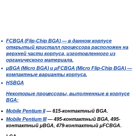
FCBGA
(Flip-Chip BGA) — в данном корпусе
открытый кристалл процессора расположен на
верхней части корпуса, изготовленного из
органического материала.
μBGA
(Micro BGA) и
μFCBGA
(Micro Flip-Chip BGA) —
компактные варианты корпуса.
HSBGA
Некоторые процессоры, выполненные в корпусе
BGA:
Mobile Pentium II
— 615-контактный BGA.
Mobile Pentium III
— 495-контактный BGA, 495-
контактный μBGA, 479-контактный μFCBGA.