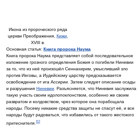
Икона из пророческого ряда
церкви Преображения,
Кижи
,
XVIII в.
Основная статья:
Книга пророка Наума
Книга пророка Наума представляет собой последовательное
изложение грозного определения Божия о погибели Ниневии
за то, что из неё произошёл Сеннахирим, умысливший зло
против Иеговы, а Иудейскому царству предсказывается
освобождение от ига Ассирии. Затем следует описание осады
и разрушения
Ниневии
. Разъясняется, что Ниневия заслужила
такую участь своим идолопоклонством, особенно же своим
развратом и колдовством, чрез которое она порабощала
народы. Посему никакие средства защиты не спасут её, и все
народы будут радоваться, что избавились от такого жестокого
[1]
притеснителя.