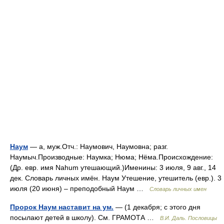
Наум
— а, муж.Отч.: Наумович, Наумовна; разг.
Наумыч.Производные: Наумка; Нюма; Нёма.Происхождение:
(Др. евр. имя Nahum утешающий.)Именины: 3 июля, 9 авг., 14
дек. Словарь личных имён. Наум Утешение, утешитель (евр.). 3
июля (20 июня) – преподобный Наум …
Словарь личных имен
Пророк Наум наставит на ум.
— (1 декабря; с этого дня
посылают детей в школу). См. ГРАМОТА …
В.И. Даль. Пословицы