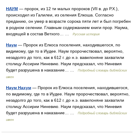
НАУМ
— пророк, из 12 ти малых пророков (VII в. до Р.Х.),
происходил из Галилеи, из селения Елкоша. Согласно
преданию, он умер в возрасте сорока пяти лет и был погребен
в родном селении. Главным содержанием книги прор. Наума,
входящей в состав Ветхого… …
Русская история
Наум
— Пророк из Елкоса поселения, находившегося, по
видимому, где то в Иудее. Наум пророчествовал, вероятно,
незадолго до того, как в 612 г. до н.э. вавилоняне захватили
столицу Ассирии Ниневию. Наум предсказал, что Ниневия
будет разрушена в наказание… …
Подробный словарь библейских
имен
Наум Нахум
— Пророк из Елкоса поселения, находившегося,
по видимому, где то в Иудее. Наум пророчествовал, вероятно,
незадолго до того, как в 612 г. до н.э. вавилоняне захватили
столицу Ассирии Ниневию. Наум предсказал, что Ниневия
будет разрушена в наказание… …
Подробный словарь библейских
имен