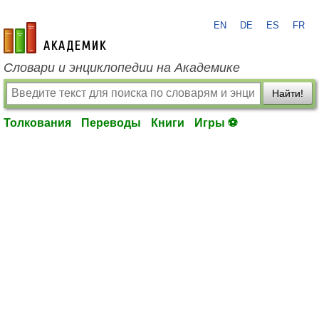
EN
DE
ES
FR
academic.ru
Словари и энциклопедии на Академике
Найти!
Толкования
Переводы
Книги
Игры ⚽