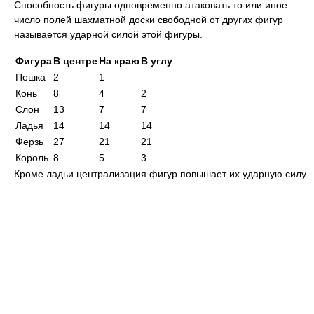
Способность фигуры одновременно атаковать то или иное
число полей шахматной доски свободной от других фигур
называется ударной силой этой фигуры.
Фигура
В центре
На краю
В углу
Пешка
2
1
—
Конь
8
4
2
Слон
13
7
7
Ладья
14
14
14
Ферзь
27
21
21
Король
8
5
3
Кроме ладьи централизация фигур повышает их ударную силу.