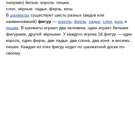
направо) белые: король, пешка,
слон; чёрные: ладья, ферзь, конь
В
шахматах
существует шесть разных (видов или
наименований)
фигур
—
король
,
ферзь
,
ладья
,
слон
,
конь
и
пешка
. В шахматы играют два человека; один играет белыми
фигурами, другой чёрными. У каждого игрока 16 фигур — один
король, один ферзь, две ладьи, два слона, два коня, и восемь
пешек. Каждая из этих фигур ходит по шахматной доске по-
своему.