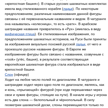
«крепостная башня»). В старых русских шахматных комплектах
имела вид стилизованного корабля (
ладьи
). По некоторым
предположениям, различные наименования данной фигуры
связаны с её первоначальным названием и видом. В чатуранге
она называлась «колесница», то есть «ратх». В арабском
шатрандже название превратилось в «Рух» (имелась в виду
мифическая птица
). Её стилизованные изображения, по
предположениям шахматных историков, на Руси были приняты
за изображения визуально похожей русской
ладьи
, от чего и
произошло русское название фигуры. В Европе же
изображение фигуры было связано с названием, созвучным с
«rook» (утёс, башня), в результате соответствующая
европейская шахматная фигура стала изображаться в виде
крепостной башни.
Слон
(офицер)
Ходит на любое число полей по диагоналям. В чатуранге и
шатрандже ходил через одно поле по диагонали, являясь, как
и конь, «прыгающей» фигурой (при ходе перешагивал через
свои и чужие фигуры, стоящие на пути). В начале игры у игрока
есть два слона — белопольный и чёрнопольный. В силу
геометрии шахматной доски, слоны перемещаются только по