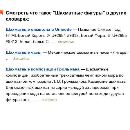
Смотреть что такое "Шахматные фигуры" в других
словарях:
Шахматные символы в Unicode
— Название Символ Код
HTML Белый Король ♔ U+2654 #9812; Белый Ферзь ♕ U+2655
#9813; Белая Ладья ♖ …
Википедия
Шахматные часы
— Механические шахматные часы «Янтарь»
…
Википедия
Шахматные композиции Грольмана
— Шахматные
композиции, изобретённые трехкратным чемпионом мира по
шахматной композиции Л. В. Грольманом. Казанские шахматы
Вид сказочных шахмат из серии «следуй за лидером»: при
проведении хода на оставленное фигурой поле ходит другая
фигура того… …
Википедия