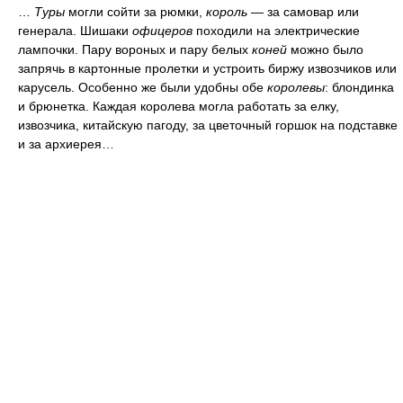
…
Туры
могли сойти за рюмки,
король
— за самовар или
генерала. Шишаки
офицеров
походили на электрические
лампочки. Пару вороных и пару белых
коней
можно было
запрячь в картонные пролетки и устроить биржу извозчиков или
карусель. Особенно же были удобны обе
королевы
: блондинка
и брюнетка. Каждая королева могла работать за елку,
извозчика, китайскую пагоду, за цветочный горшок на подставке
и за архиерея…