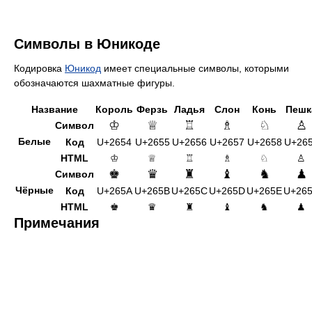
Символы в Юникоде
Кодировка
Юникод
имеет специальные символы, которыми
обозначаются шахматные фигуры.
Название
Король
Ферзь
Ладья
Слон
Конь
Пешк
♔
♕
♖
♗
♘
♙
Символ
Белые
Код
U+2654
U+2655
U+2656
U+2657
U+2658
U+26
HTML
♔
♕
♖
♗
♘
♙
♚
♛
♜
♝
♞
♟
Символ
Чёрные
Код
U+265A
U+265B
U+265C
U+265D
U+265E
U+26
HTML
♚
♛
♜
♝
♞
♟
Примечания