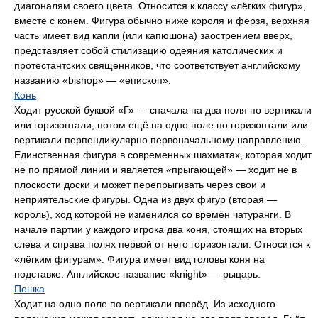
диагоналям своего цвета. Относится к классу «лёгких фигур»,
вместе с конём. Фигура обычно ниже короля и ферзя, верхняя
часть имеет вид капли (или капюшона) заострением вверх,
представляет собой стилизацию одеяния католических и
протестантских священников, что соответствует английскому
названию «bishop» — «епископ».
Конь
Ходит русской буквой «Г» — сначала на два поля по вертикали
или горизонтали, потом ещё на одно поле по горизонтали или
вертикали перпендикулярно первоначальному направлению.
Единственная фигура в современных шахматах, которая ходит
не по прямой линии и является «прыгающей» — ходит не в
плоскости доски и может перепрыгивать через свои и
неприятельские фигуры. Одна из двух фигур (вторая —
король), ход которой не изменился со времён чатуранги. В
начале партии у каждого игрока два коня, стоящих на вторых
слева и справа полях первой от него горизонтали. Относится к
«лёгким фигурам». Фигура имеет вид головы коня на
подставке. Английское название «knight» — рыцарь.
Пешка
Ходит на одно поле по вертикали вперёд. Из исходного