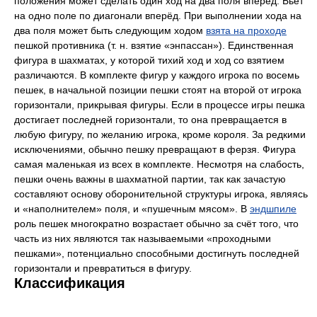
положения может сделать один ход на два поля вперёд. Бьёт
на одно поле по диагонали вперёд. При выполнении хода на
два поля может быть следующим ходом
взята на проходе
пешкой противника (т. н. взятие «энпассан»). Единственная
фигура в шахматах, у которой тихий ход и ход со взятием
различаются. В комплекте фигур у каждого игрока по восемь
пешек, в начальной позиции пешки стоят на второй от игрока
горизонтали, прикрывая фигуры. Если в процессе игры пешка
достигает последней горизонтали, то она превращается в
любую фигуру, по желанию игрока, кроме короля. За редкими
исключениями, обычно пешку превращают в ферзя. Фигура
самая маленькая из всех в комплекте. Несмотря на слабость,
пешки очень важны в шахматной партии, так как зачастую
составляют основу оборонительной структуры игрока, являясь
и «наполнителем» поля, и «пушечным мясом». В
эндшпиле
роль пешек многократно возрастает обычно за счёт того, что
часть из них являются так называемыми «проходными
пешками», потенциально способными достигнуть последней
горизонтали и превратиться в фигуру.
Классификация