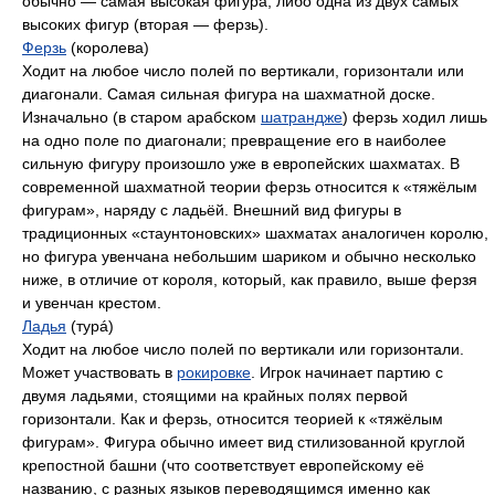
обычно — самая высокая фигура, либо одна из двух самых
высоких фигур (вторая — ферзь).
Ферзь
(королева)
Ходит на любое число полей по вертикали, горизонтали или
диагонали. Самая сильная фигура на шахматной доске.
Изначально (в старом арабском
шатрандже
) ферзь ходил лишь
на одно поле по диагонали; превращение его в наиболее
сильную фигуру произошло уже в европейских шахматах. В
современной шахматной теории ферзь относится к «тяжёлым
фигурам», наряду с ладьёй. Внешний вид фигуры в
традиционных «стаунтоновских» шахматах аналогичен королю,
но фигура увенчана небольшим шариком и обычно несколько
ниже, в отличие от короля, который, как правило, выше ферзя
и увенчан крестом.
Ладья
(турá)
Ходит на любое число полей по вертикали или горизонтали.
Может участвовать в
рокировке
. Игрок начинает партию с
двумя ладьями, стоящими на крайных полях первой
горизонтали. Как и ферзь, относится теорией к «тяжёлым
фигурам». Фигура обычно имеет вид стилизованной круглой
крепостной башни (что соответствует европейскому её
названию, с разных языков переводящимся именно как