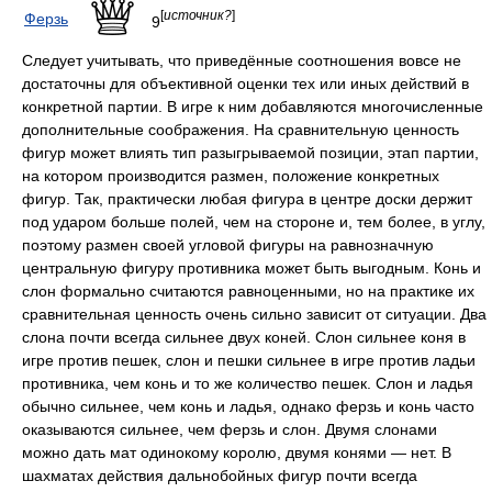
[
источник?
]
Ферзь
9
Следует учитывать, что приведённые соотношения вовсе не
достаточны для объективной оценки тех или иных действий в
конкретной партии. В игре к ним добавляются многочисленные
дополнительные соображения. На сравнительную ценность
фигур может влиять тип разыгрываемой позиции, этап партии,
на котором производится размен, положение конкретных
фигур. Так, практически любая фигура в центре доски держит
под ударом больше полей, чем на стороне и, тем более, в углу,
поэтому размен своей угловой фигуры на равнозначную
центральную фигуру противника может быть выгодным. Конь и
слон формально считаются равноценными, но на практике их
сравнительная ценность очень сильно зависит от ситуации. Два
слона почти всегда сильнее двух коней. Слон сильнее коня в
игре против пешек, слон и пешки сильнее в игре против ладьи
противника, чем конь и то же количество пешек. Слон и ладья
обычно сильнее, чем конь и ладья, однако ферзь и конь часто
оказываются сильнее, чем ферзь и слон. Двумя слонами
можно дать мат одинокому королю, двумя конями — нет. В
шахматах действия дальнобойных фигур почти всегда