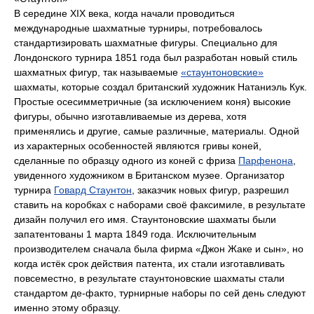
В середине XIX века, когда начали проводиться
международные шахматные турниры, потребовалось
стандартизировать шахматные фигуры. Специально для
Лондонского турнира 1851 года был разработан новый стиль
шахматных фигур, так называемые
«стаунтоновские»
шахматы, которые создал британский художник Натаниэль Кук.
Простые осесимметричные (за исключением коня) высокие
фигуры, обычно изготавливаемые из дерева, хотя
применялись и другие, самые различные, материалы. Одной
из характерных особенностей являются гривы коней,
сделанные по образцу одного из коней с фриза
Парфенона
,
увиденного художником в Британском музее. Организатор
турнира
Говард Стаунтон
, заказчик новых фигур, разрешил
ставить на коробках с наборами своё факсимиле, в результате
дизайн получил его имя. Стаунтоновские шахматы были
запатентованы 1 марта 1849 года. Исключительным
производителем сначала была фирма «Джон Жаке и сын», но
когда истёк срок действия патента, их стали изготавливать
повсеместно, в результате стаунтоновские шахматы стали
стандартом де-факто, турнирные наборы по сей день следуют
именно этому образцу.