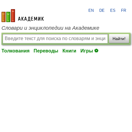
EN
DE
ES
FR
academic.ru
Словари и энциклопедии на Академике
Найти!
Толкования
Переводы
Книги
Игры ⚽