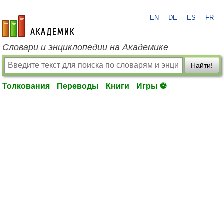
EN
DE
ES
FR
academic.ru
Словари и энциклопедии на Академике
Найти!
Толкования
Переводы
Книги
Игры ⚽