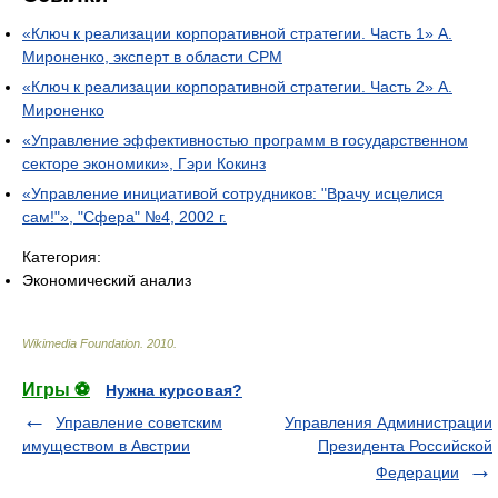
«Ключ к реализации корпоративной стратегии. Часть 1» А.
Мироненко, эксперт в области CPM
«Ключ к реализации корпоративной стратегии. Часть 2» А.
Мироненко
«Управление эффективностью программ в государственном
секторе экономики», Гэри Кокинз
«Управление инициативой сотрудников: "Врачу исцелися
сам!"», "Сфера" №4, 2002 г.
Категория:
Экономический анализ
Wikimedia Foundation
.
2010
.
Игры ⚽
Нужна курсовая?
Управление советским
Управления Администрации
имуществом в Австрии
Президента Российской
Федерации