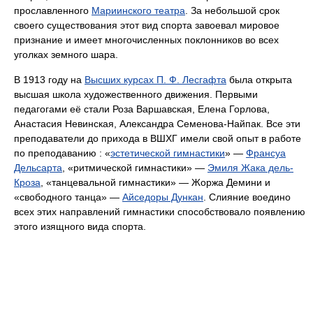
прославленного
Мариинского театра
. За небольшой срок
своего существования этот вид спорта завоевал мировое
признание и имеет многочисленных поклонников во всех
уголках земного шара.
В 1913 году на
Высших курсах П. Ф. Лесгафта
была открыта
высшая школа художественного движения. Первыми
педагогами её стали Роза Варшавская, Елена Горлова,
Анастасия Невинская, Александра Семенова-Найпак. Все эти
преподаватели до прихода в ВШХГ имели свой опыт в работе
по преподаванию : «
эстетической гимнастики
» —
Франсуа
Дельсарта
, «ритмической гимнастики» —
Эмиля Жака дель-
Кроза
, «танцевальной гимнастики» — Жоржа Демини и
«свободного танца» —
Айседоры Дункан
. Слияние воедино
всех этих направлений гимнастики способствовало появлению
этого изящного вида спорта.