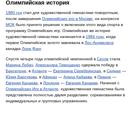
Олимпийская история
1980 год
стал для художественной гимнастики поворотным,
после завершения
Олимпийских игр в Москве
, на конгрессе
МОК
было принято решение о включении этого вида спорта в
программу Олимпийских игр. Олимпийская же история
художественной гимнастики начинается в
1984 году
, когда
первое Олимпийское золото завоевала в
Лос-Анджелесе
канадка
Лори Фанг
.
Спустя четыре года олимпийской чемпионкой в
Сеуле
стала
Марина Лобач
,
Александра Тимошенко
одержала победу в
Барселоне
, в
Атланте
—
Екатерина Серебрянская
, в
Сиднее
—
Юлия Барсукова
, в
Афинах
—
Алина Кабаева
, в
Пекине
—
Евгения Канаева
, в
Лондоне
—
Евгения Канаева
. Начиная с
Олимпийских Игр в Атланте
, художественная гимнастика была
представлена полностью двумя разделами: соревнованиями в
индивидуальных и групповых упражнениях.