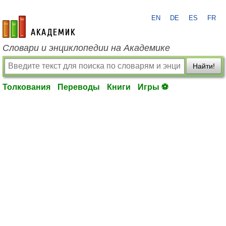
EN
DE
ES
FR
academic.ru
Словари и энциклопедии на Академике
Найти!
Толкования
Переводы
Книги
Игры ⚽